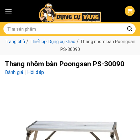
Skip
to
content
Tìm
kiếm:
/
/
Trang chủ
Thiết bị - Dụng cụ khác
Thang nhôm bàn Poongsan
PS-30090
Thang nhôm bàn Poongsan PS-30090
Đánh giá
|
Hỏi đáp