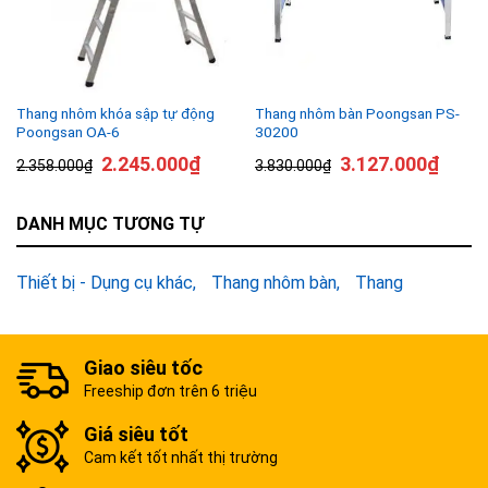
Thang nhôm khóa sập tự động
Thang nhôm bàn Poongsan PS-
Poongsan OA-6
30200
2.245.000
₫
3.127.000
₫
2.358.000
₫
3.830.000
₫
DANH MỤC TƯƠNG TỰ
Thiết bị - Dụng cụ khác
Thang nhôm bàn
Thang
Giao siêu tốc
Freeship đơn trên 6 triệu
Giá siêu tốt
Cam kết tốt nhất thị trường