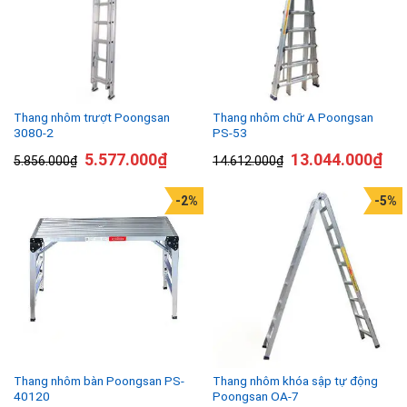
Thang nhôm trượt Poongsan
Thang nhôm chữ A Poongsan
3080-2
PS-53
5.577.000
₫
13.044.000
₫
5.856.000
₫
14.612.000
₫
-2%
-5%
Thang nhôm bàn Poongsan PS-
Thang nhôm khóa sập tự động
40120
Poongsan OA-7