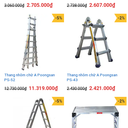
2.705.000
₫
2.607.000
₫
3.060.000
₫
2.738.000
₫
-5%
-2%
Thang nhôm chữ A Poongsan
Thang nhôm chữ A Poongsan
PS-52
PS-43
11.319.000
₫
2.421.000
₫
12.730.000
₫
2.430.000
₫
-5%
-2%