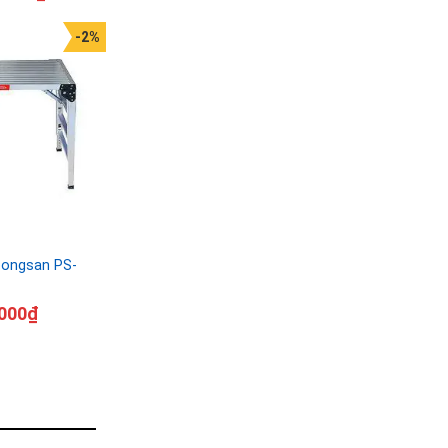
-2%
ongsan PS-
000
₫