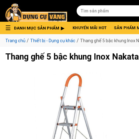
Skip
Tìm
to
kiếm:
content
DANH MỤC SẢN PHẨM
KHUYẾN MÃI HOT
SẢN PHẨM 
/
/
Trang chủ
Thiết bị - Dụng cụ khác
Thang ghế 5 bậc khung Inox
Thang ghế 5 bậc khung Inox Nakat