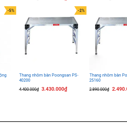
-5%
-2%
ộng
Thang nhôm bàn Poongsan PS-
Thang nhôm bàn Po
40200
25160
3.430.000
₫
2.490.
4.400.000
₫
2.890.000
₫