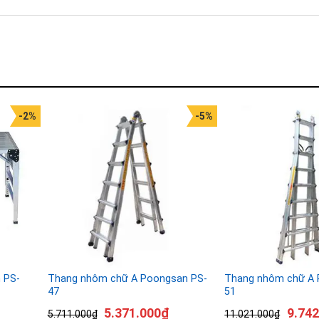
-2%
-5%
 PS-
Thang nhôm chữ A Poongsan PS-
Thang nhôm chữ A 
47
51
5.371.000
₫
9.742
5.711.000
₫
11.021.000
₫