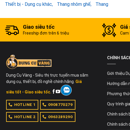
Thiết bị - Dụng cụ khác
Thang nhôm ghế
Thang
Giao siêu tốc
Giá 
Freeship đơn trên 6 triệu
Cam k
CHÍNH SÁC
Giới thiệu 
Dụng Cụ Vàng - Siêu thị trực tuyến mua sắm
dụng cụ, thiết bị, đồ nghề chính hãng.
Giá
Hướng dẫn 
siêu tốt - Giao siêu tốc.
Phương thứ
Quy trình gi
HOTLINE 1
0908770279
Chính sách 
HOTLINE 2
0963289290
Chính sách đ