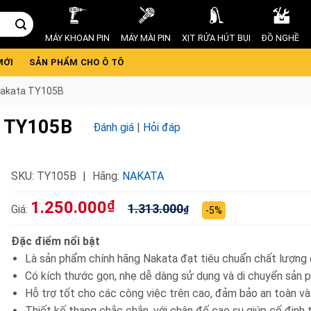
MÁY KHOAN PIN
MÁY MÀI PIN
XỊT RỬA HÚT BỤI
ĐỒ NGHỀ
MỚI
SẢN PHẨM CHO Ô TÔ
 Nakata TY105B
a TY105B
Đánh giá
|
Hỏi đáp
SKU:
TY105B
Hãng:
NAKATA
1.250.000
₫
1.313.000
Giá:
₫
-5%
Đặc điểm nổi bật
Là sản phẩm chính hãng Nakata đạt tiêu chuẩn chất lượng
Có kích thước gọn, nhẹ dễ dàng sử dụng và di chuyển sản
Hỗ trợ tốt cho các công việc trên cao, đảm bảo an toàn và
Thiết kế thang chắc chắn, với chân đế cao su giúp cố định 