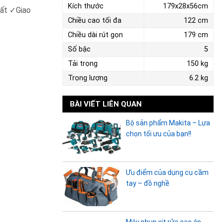
Kích thước
179x28x56cm
hất ✓Giao
Chiều cao tối đa
122 cm
Chiều dài rút gọn
179 cm
Số bậc
5
Tải trọng
150 kg
Trọng lượng
6.2 kg
BÀI VIẾT LIÊN QUAN
Bộ sản phẩm Makita – Lựa
chọn tối ưu của bạn!!
Ưu điểm của dụng cụ cầm
tay – đồ nghề
Máy phun xịt rửa cao áp