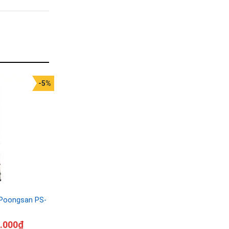
-5%
Poongsan PS-
.000
₫