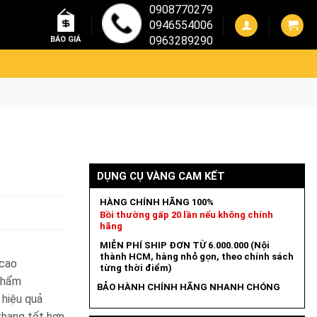
0908770279
0946554006
0963289290
BÁO GIÁ
DỤNG CỤ VÀNG CAM KẾT
HÀNG CHÍNH HÃNG 100%
Bồi thường gấp 20 lần nếu không chính
hãng
MIỄN PHÍ SHIP ĐƠN TỪ 6.000.000 (Nội
thành HCM, hàng nhỏ gọn, theo chính sách
 cao
từng thời điểm)
 phẩm
BẢO HÀNH CHÍNH HÃNG NHANH CHÓNG
 hiệu quả
thang tốt hơn