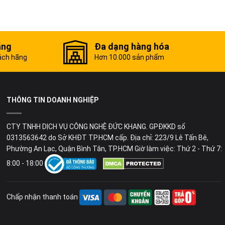
ãng
Đa dạng hàng hóa
ách hãng
Hơn 10.000 sản phẩm
THÔNG TIN DOANH NGHIỆP
CTY TNHH DỊCH VỤ CÔNG NGHỆ ĐỨC KHANG. GPĐKKD số
0313563642 do Sở KHĐT TP.HCM cấp. Địa chỉ: 223/9 Lê Tấn Bê,
Phường An Lạc, Quận Bình Tân, TP.HCM Giờ làm việc: Thứ 2 - Thứ 7:
8:00 - 18:00
Chấp nhận thanh toán