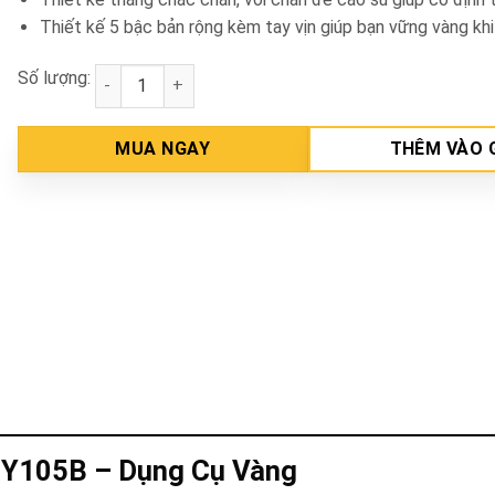
Thiết kế 5 bậc bản rộng kèm tay vịn giúp bạn vững vàng khi
Số lượng:
Thang ghế 5 bậc khung Inox Nakata TY105B số lượ
MUA NGAY
THÊM VÀO 
 TY105B – Dụng Cụ Vàng