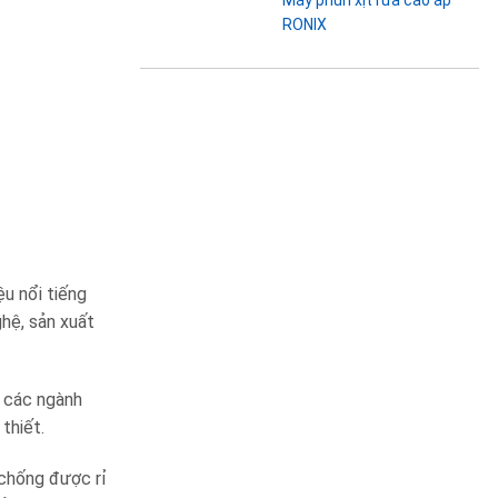
RONIX
u nổi tiếng
ghệ, sản xuất
n các ngành
thiết.
chống được rỉ