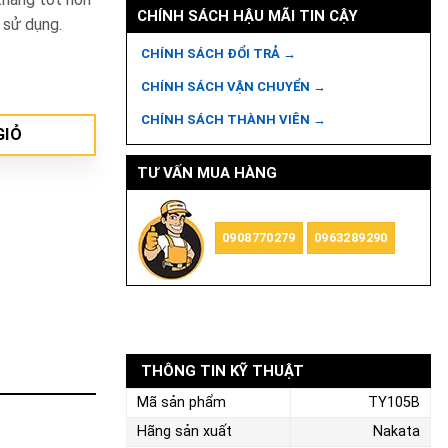
CHÍNH SÁCH HẬU MÃI TIN CẬY
 sử dụng.
CHÍNH SÁCH ĐỔI TRẢ →
ng
CHÍNH SÁCH VẬN CHUYỂN →
CHÍNH SÁCH THÀNH VIÊN →
GIỎ
TƯ VẤN MUA HÀNG
0908770279
0963289290
THÔNG TIN KỸ THUẬT
Mã sản phẩm
TY105B
Hãng sản xuất
Nakata