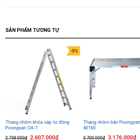
SẢN PHẨM TƯƠNG TỰ
-5%
Thang nhôm khóa sập tự động
Thang nhôm bàn Poongsan
Poongsan OA-7
40160
2.607.000
₫
3.176.000
₫
2.738.000
₫
3.700.000
₫