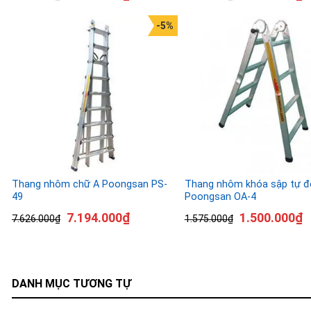
-5%
Thang nhôm chữ A Poongsan PS-
Thang nhôm khóa sập tự đ
49
Poongsan OA-4
7.194.000
₫
1.500.000
₫
7.626.000
₫
1.575.000
₫
DANH MỤC TƯƠNG TỰ