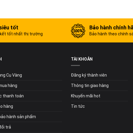
siêu tốt
Bảo hành chính h
ết tốt nhất thị trường
Bảo hành theo chính s
H
TÀI KHOẢN
Dụng Cụ Vàng
Đăng ký thành viên
mua hàng
Thông tin giao hàng
c thanh toán
Khuyến mãi hot
ao hàng
Tin tức
bảo hành sản phẩm
ổi trả