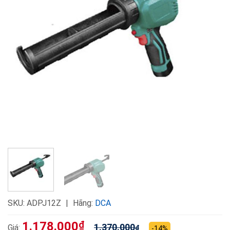
SKU:
ADPJ12Z
Hãng:
DCA
1.178.000
₫
1.370.000
Giá:
₫
-14%