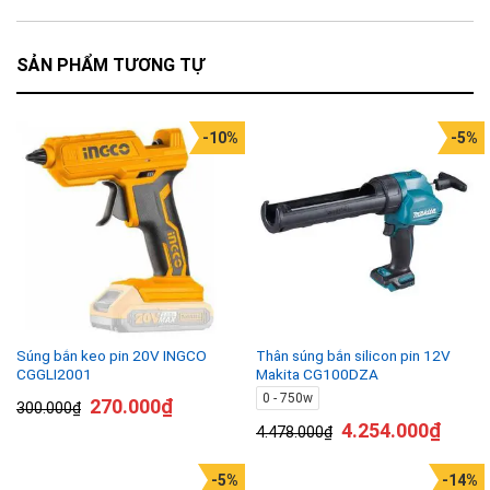
SẢN PHẨM TƯƠNG TỰ
-10%
-5%
Súng bắn keo pin 20V INGCO
Thân súng bắn silicon pin 12V
CGGLI2001
Makita CG100DZA
0 - 750w
270.000
₫
300.000
₫
4.254.000
₫
4.478.000
₫
-5%
-14%