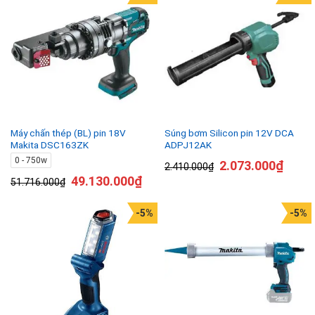
Máy chấn thép (BL) pin 18V
Súng bơm Silicon pin 12V DCA
Makita DSC163ZK
ADPJ12AK
0 - 750w
2.073.000
₫
2.410.000
₫
49.130.000
₫
51.716.000
₫
-5%
-5%