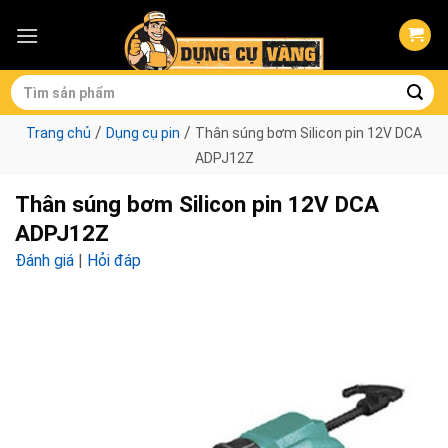
Skip
to
content
Tìm
kiếm:
/
/
Trang chủ
Dụng cụ pin
Thân súng bơm Silicon pin 12V DCA
ADPJ12Z
Thân súng bơm Silicon pin 12V DCA
ADPJ12Z
Đánh giá
|
Hỏi đáp