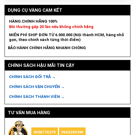
DỤNG CỤ VÀNG CAM KẾT
HÀNG CHÍNH HÃNG 100%
Bồi thường gấp 20 lần nếu không chính hãng
MIỄN PHÍ SHIP ĐƠN TỪ 6.000.000 (Nội thành HCM, hàng nhỏ
gọn, theo chính sách từng thời điểm)
BẢO HÀNH CHÍNH HÃNG NHANH CHÓNG
CHÍNH SÁCH HẬU MÃI TIN CẬY
CHÍNH SÁCH ĐỔI TRẢ →
CHÍNH SÁCH VẬN CHUYỂN →
CHÍNH SÁCH THÀNH VIÊN →
TƯ VẤN MUA HÀNG
0908770279
0963289290