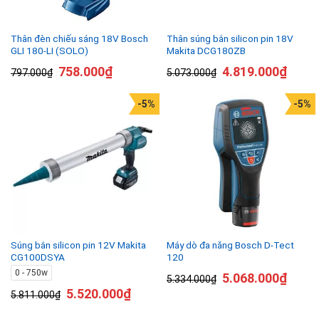
Thân đèn chiếu sáng 18V Bosch
Thân súng bắn silicon pin 18V
GLI 180-LI (SOLO)
Makita DCG180ZB
758.000
₫
4.819.000
₫
797.000
₫
5.073.000
₫
-5%
-5%
Súng bắn silicon pin 12V Makita
Máy dò đa năng Bosch D-Tect
CG100DSYA
120
0 - 750w
5.068.000
₫
5.334.000
₫
5.520.000
₫
5.811.000
₫