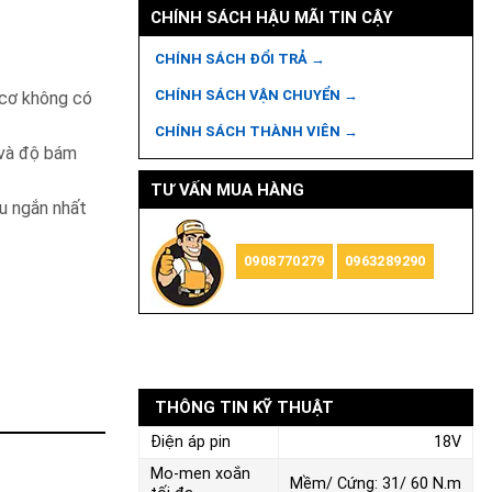
CHÍNH SÁCH HẬU MÃI TIN CẬY
CHÍNH SÁCH ĐỔI TRẢ →
CHÍNH SÁCH VẬN CHUYỂN →
 cơ không có
CHÍNH SÁCH THÀNH VIÊN →
 và độ bám
TƯ VẤN MUA HÀNG
ầu ngắn nhất
0908770279
0963289290
THÔNG TIN KỸ THUẬT
Điện áp pin
18V
Mo-men xoắn
Mềm/ Cứng: 31/ 60 N.m