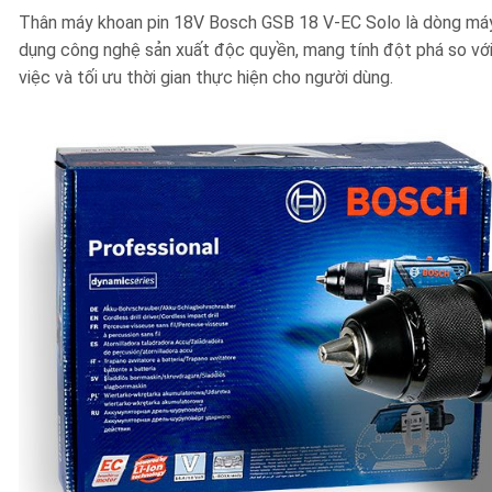
Thân máy khoan pin 18V Bosch GSB 18 V-EC Solo là dòng máy 
dụng công nghệ sản xuất độc quyền, mang tính đột phá so với 
việc và tối ưu thời gian thực hiện cho người dùng.