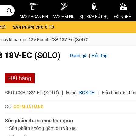
MÁY KHOAN PIN
MÁY MÀI PIN
XỊT RỬA HÚT BỤI
ĐỒ NGHỀ
MỚI
SẢN PHẨM CHO Ô TÔ
máy khoan pin 18V Bosch GSB 18V-EC (SOLO)
B 18V-EC (SOLO)
Đánh giá
|
Hỏi đáp
Hết hàng
SKU:
GSB 18V-EC (SOLO)
Hãng:
BOSCH
Bảo hành: 6 thá
Giá:
GỌI MUA HÀNG
Sản phẩm được mua bao gồm
– Sản phẩm không gồm pin và sạc