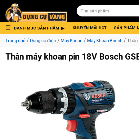
Skip
Tìm
to
kiếm:
content
DANH MỤC SẢN PHẨM
KHUYẾN MÃI HOT
SẢN PHẨM 
/
/
/
/
Trang chủ
Dụng cụ điện
Máy Khoan
Máy Khoan Bosch
Thân 
Thân máy khoan pin 18V Bosch GS