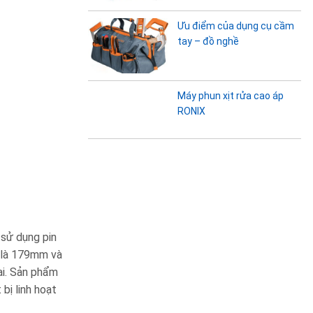
Ưu điểm của dụng cụ cầm
tay – đồ nghề
Máy phun xịt rửa cao áp
RONIX
sử dụng pin
n là 179mm và
ại. Sản phẩm
bị linh hoạt