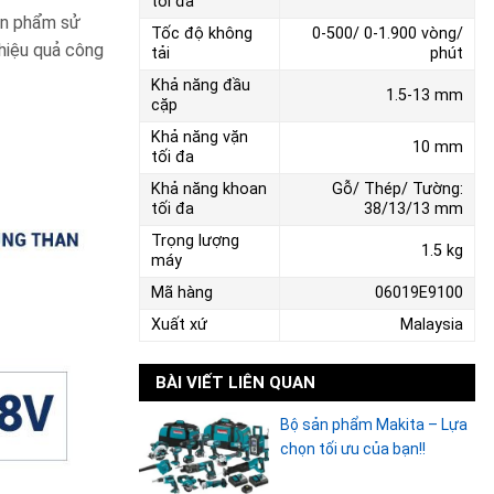
tối đa
ản phẩm sử
Tốc độ không
0-500/ 0-1.900 vòng/
 hiệu quả công
tải
phút
Khả năng đầu
1.5-13 mm
cặp
Khả năng vặn
10 mm
tối đa
Khả năng khoan
Gỗ/ Thép/ Tường:
tối đa
38/13/13 mm
Trọng lượng
1.5 kg
máy
Mã hàng
06019E9100
Xuất xứ
Malaysia
BÀI VIẾT LIÊN QUAN
Bộ sản phẩm Makita – Lựa
chọn tối ưu của bạn!!