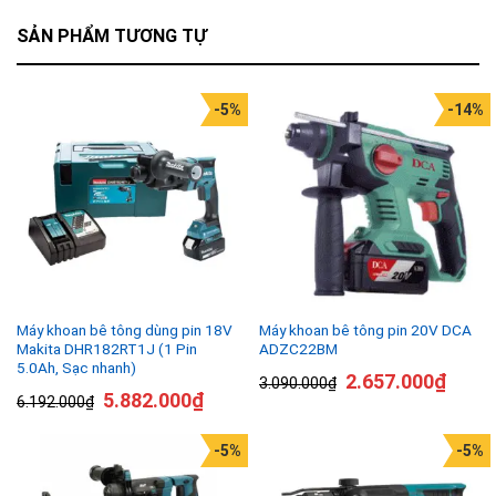
SẢN PHẨM TƯƠNG TỰ
-5%
-14%
Máy khoan bê tông dùng pin 18V
Máy khoan bê tông pin 20V DCA
Makita DHR182RT1J (1 Pin
ADZC22BM
5.0Ah, Sạc nhanh)
2.657.000
₫
3.090.000
₫
5.882.000
₫
6.192.000
₫
-5%
-5%