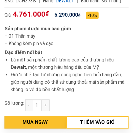
SKU:
DCH273B
Hãng:
DEWALT
Bảo hành: 36 Tháng
4.761.000
₫
5.290.000
Giá:
₫
-10%
Sản phẩm được mua bao gồm
– 01 Thân máy
– Không kèm pin và sạc
Đặc điểm nổi bật
Là một sản phẩm chất lượng cao của thương hiệu
Dewalt
, một thương hiệu hàng đầu của Mỹ
Được chế tạo từ những công nghệ tiên tiến hàng đầu,
giúp người dùng có thể sử dụng thoải mái sản phẩm mà
không lo về độ bền chất lượng.
Số lượng:
Thân máy khoan 3 chức năng pin 20V Dewalt DCH27
MUA NGAY
THÊM VÀO GIỎ