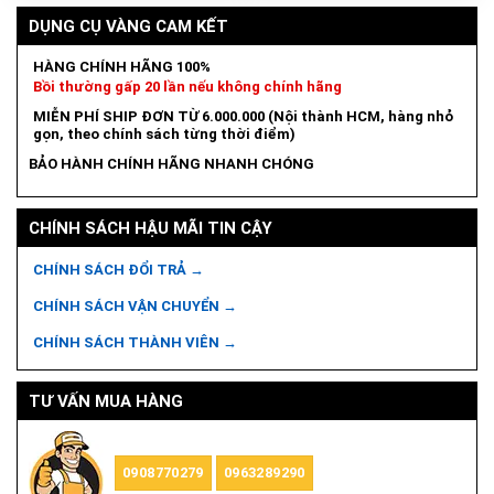
DỤNG CỤ VÀNG CAM KẾT
HÀNG CHÍNH HÃNG 100%
Bồi thường gấp 20 lần nếu không chính hãng
MIỄN PHÍ SHIP ĐƠN TỪ 6.000.000 (Nội thành HCM, hàng nhỏ
gọn, theo chính sách từng thời điểm)
BẢO HÀNH CHÍNH HÃNG NHANH CHÓNG
CHÍNH SÁCH HẬU MÃI TIN CẬY
CHÍNH SÁCH ĐỔI TRẢ →
CHÍNH SÁCH VẬN CHUYỂN →
CHÍNH SÁCH THÀNH VIÊN →
TƯ VẤN MUA HÀNG
0908770279
0963289290