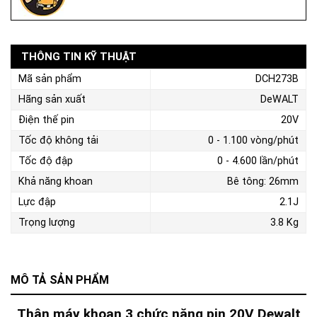
THÔNG TIN KỸ THUẬT
Mã sản phẩm
DCH273B
Hãng sản xuất
DeWALT
Điện thế pin
20V
Tốc độ không tải
0 - 1.100 vòng/phút
Tốc độ đập
0 - 4.600 lần/phút
Khả năng khoan
Bê tông: 26mm
Lực đập
2.1J
Trọng lượng
3.8 Kg
MÔ TẢ SẢN PHẨM
Thân máy khoan 3 chức năng pin 20V Dewalt