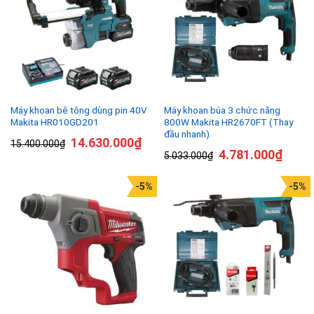
Máy khoan bê tông dùng pin 40V
Máy khoan búa 3 chức năng
Makita HR010GD201
800W Makita HR2670FT (Thay
đầu nhanh)
14.630.000
₫
15.400.000
₫
4.781.000
₫
5.033.000
₫
-5%
-5%