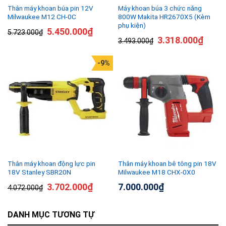
Thân máy khoan búa pin 12V
Máy khoan búa 3 chức năng
Milwaukee M12 CH-0C
800W Makita HR2670X5 (Kèm
phụ kiện)
5.450.000
₫
5.723.000
₫
3.318.000
₫
3.493.000
₫
-9%
Thân máy khoan động lực pin
Thân máy khoan bê tông pin 18V
18V Stanley SBR20N
Milwaukee M18 CHX-0X0
3.702.000
₫
7.000.000
₫
4.072.000
₫
DANH MỤC TƯƠNG TỰ