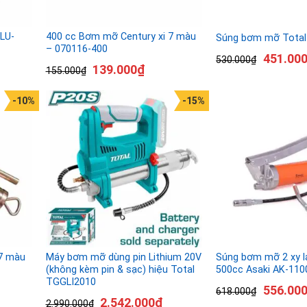
LU-
400 cc Bơm mỡ Century xi 7 màu
Súng bơm mỡ Tota
– 070116-400
451.00
530.000
₫
139.000
₫
155.000
₫
-10%
-15%
 7 màu
Máy bơm mỡ dùng pin Lithium 20V
Súng bơm mỡ 2 xy l
(không kèm pin & sạc) hiệu Total
500cc Asaki AK-110
TGGLI2010
556.00
618.000
₫
2.542.000
₫
2.990.000
₫