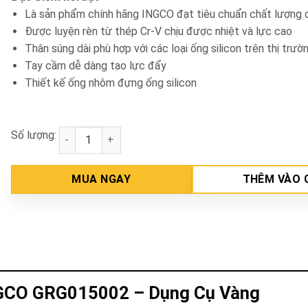
Là sản phẩm chính hãng INGCO đạt tiêu chuẩn chất lượng 
Được luyện rèn từ thép Cr-V chịu được nhiệt và lực cao
Thân súng dài phù hợp với các loại ống silicon trên thị trườ
Tay cầm dễ dàng tạo lực đẩy
Thiết kế ống nhôm đựng ống silicon
Số lượng:
Súng bơm mỡ 14oz INGCO GRG015002 số lượng
MUA NGAY
THÊM VÀO 
NGCO GRG015002
– Dụng Cụ Vàng