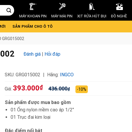
MÁY KHOAN PIN
MÁY MÀI PIN
XỊT RỬA HÚT BỤI
ĐỒ NGHỀ
MỚI
SẢN PHẨM CHO Ô TÔ
O GRG015002
5002
Đánh giá
|
Hỏi đáp
SKU:
GRG015002
Hãng:
INGCO
393.000
₫
436.000
Giá:
₫
-10%
Sản phẩm được mua bao gồm
01 Ống nylon mềm cao áp 1/2″
01 Trục đai kim loại
Đặc điểm nổi bật