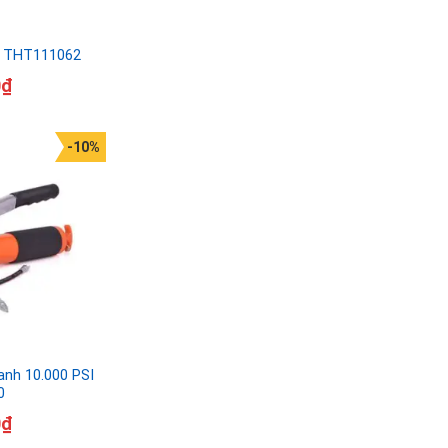
l THT111062
0
₫
-10%
anh 10.000 PSI
0
0
₫