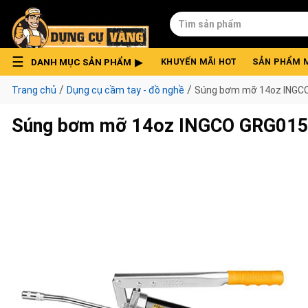
Skip
Tìm
to
kiếm:
content
DANH MỤC SẢN PHẨM
KHUYẾN MÃI HOT
SẢN PHẨM 
/
/
Trang chủ
Dụng cụ cầm tay - đồ nghề
Súng bơm mỡ 14oz INGC
Súng bơm mỡ 14oz INGCO GRG01