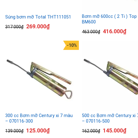
Bơm mỡ 600cc ( 2 Ti ) Top 
Súng bơm mỡ Total THT111051
BM600
269.000
₫
317.000
₫
416.000
₫
463.000
₫
-10%
300 cc Bơm mỡ Century xi 7 màu
500 cc Bơm mỡ Century xi
– 070116-300
– 070116-500
125.000
₫
145.000
₫
139.000
₫
162.000
₫