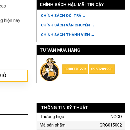
CHÍNH SÁCH HẬU MÃI TIN CẬY
cao
CHÍNH SÁCH ĐỔI TRẢ →
ng hiện nay
CHÍNH SÁCH VẬN CHUYỂN →
CHÍNH SÁCH THÀNH VIÊN →
TƯ VẤN MUA HÀNG
0908770279
0963289290
GIỎ
THÔNG TIN KỸ THUẬT
Thương hiệu
INGCO
Mã sản phẩm
GRG015002