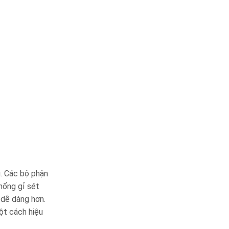
u. Các bộ phận
hống gỉ sét
 dễ dàng hơn.
ột cách hiệu