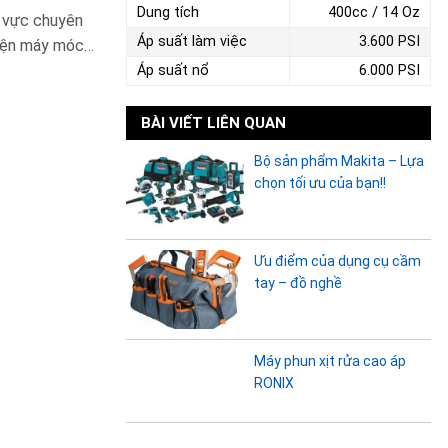
Dung tích
400cc / 14 Oz
h vực chuyên
Áp suất làm việc
3.600 PSI
 kiện máy móc…
Áp suất nổ
6.000 PSI
BÀI VIẾT LIÊN QUAN
Bộ sản phẩm Makita – Lựa
chọn tối ưu của bạn!!
Ưu điểm của dụng cụ cầm
tay – đồ nghề
Máy phun xịt rửa cao áp
RONIX