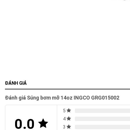
ĐÁNH GIÁ
Đánh giá Súng bơm mỡ 14oz INGCO GRG015002
5
0.0
4
3