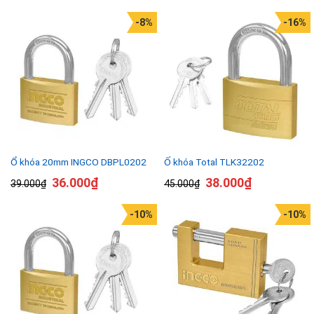
-8%
-16%
Ổ khóa 20mm INGCO DBPL0202
Ố khóa Total TLK32202
36.000
₫
38.000
₫
39.000
₫
45.000
₫
-10%
-10%