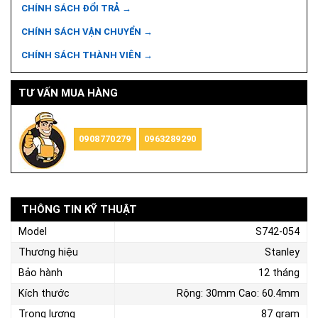
CHÍNH SÁCH ĐỔI TRẢ →
CHÍNH SÁCH VẬN CHUYỂN →
CHÍNH SÁCH THÀNH VIÊN →
TƯ VẤN MUA HÀNG
0908770279
0963289290
THÔNG TIN KỸ THUẬT
Model
S742-054
Thương hiệu
Stanley
Bảo hành
12 tháng
Kích thước
Rộng: 30mm Cao: 60.4mm
Trọng lượng
87 gram