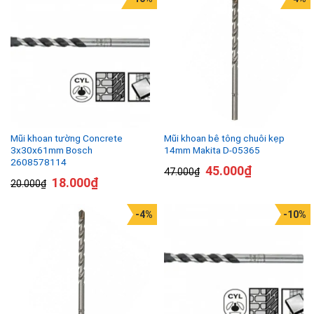
Mũi khoan tường Concrete
Mũi khoan bê tông chuôi kẹp
3x30x61mm Bosch
14mm Makita D-05365
2608578114
45.000
₫
47.000
₫
18.000
₫
20.000
₫
-4%
-10%