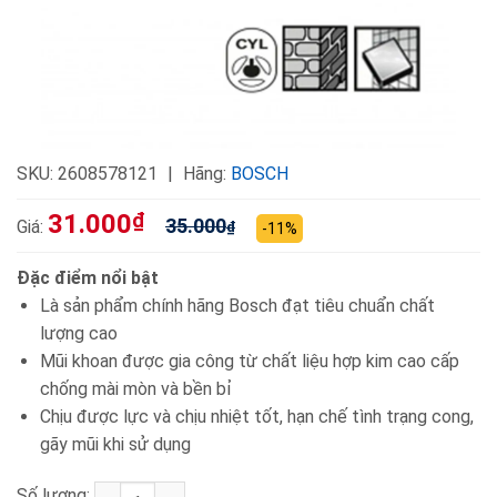
SKU:
2608578121
Hãng:
BOSCH
31.000
₫
35.000
Giá:
₫
-11%
Đặc điểm nổi bật
Là sản phẩm chính hãng Bosch đạt tiêu chuẩn chất
lượng cao
Mũi khoan được gia công từ chất liệu hợp kim cao cấp
chống mài mòn và bền bỉ
Chịu được lực và chịu nhiệt tốt, hạn chế tình trạng cong,
gãy mũi khi sử dụng
Số lượng:
Mũi khoan tường Concrete 10x80x121mm Bosch 260