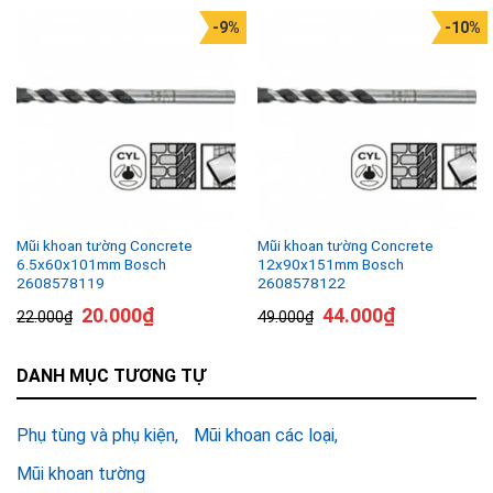
-9%
-10%
Mũi khoan tường Concrete
Mũi khoan tường Concrete
6.5x60x101mm Bosch
12x90x151mm Bosch
2608578119
2608578122
20.000
₫
44.000
₫
22.000
₫
49.000
₫
DANH MỤC TƯƠNG TỰ
Phụ tùng và phụ kiện
Mũi khoan các loại
Mũi khoan tường