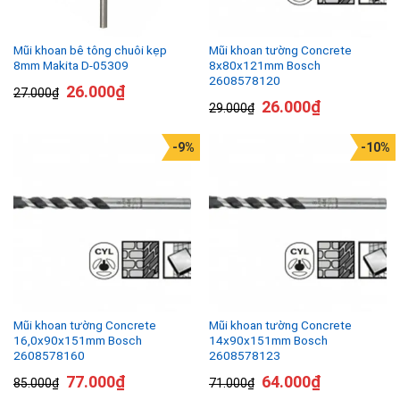
Mũi khoan bê tông chuôi kẹp
Mũi khoan tường Concrete
8mm Makita D-05309
8x80x121mm Bosch
2608578120
26.000
₫
27.000
₫
26.000
₫
29.000
₫
-9%
-10%
Mũi khoan tường Concrete
Mũi khoan tường Concrete
16,0x90x151mm Bosch
14x90x151mm Bosch
2608578160
2608578123
77.000
₫
64.000
₫
85.000
₫
71.000
₫