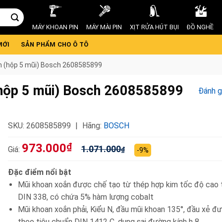
MÁY KHOAN PIN
MÁY MÀI PIN
XỊT RỬA HÚT BỤI
ĐỒ NGHỀ
MỚI
SẢN PHẨM CHO Ô TÔ
 (hộp 5 mũi) Bosch 2608585899
hộp 5 mũi) Bosch 2608585899
Đánh g
SKU:
2608585899
Hãng:
BOSCH
973.000
₫
1.071.000
Giá:
₫
-9%
Đặc điểm nổi bật
Mũi khoan xoắn được chế tạo từ thép hợp kim tốc độ cao
DIN 338, có chứa 5% hàm lượng cobalt
Mũi khoan xoắn phải, Kiểu N, đầu mũi khoan 135°, đầu xẻ đ
theo tiêu chuẩn DIN 1412 C, dung sai đường kính h 8