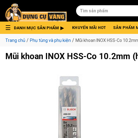
Skip
Tìm
to
kiếm:
content
DANH MỤC SẢN PHẨM
KHUYẾN MÃI HOT
SẢN PHẨM 
/
/
Trang chủ
Phụ tùng và phụ kiện
Mũi khoan INOX HSS-Co 10.2mm
Mũi khoan INOX HSS-Co 10.2mm (