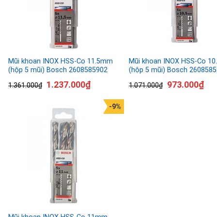
Mũi khoan INOX HSS-Co 11.5mm
Mũi khoan INOX HSS-Co 1
(hộp 5 mũi) Bosch 2608585902
(hộp 5 mũi) Bosch 260858
1.237.000
₫
973.000
₫
1.361.000
₫
1.071.000
₫
-9%