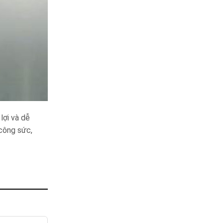
̣i và dễ
công sức,