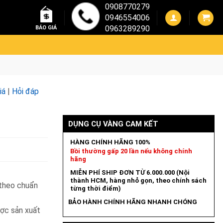
0908770279
0946554006
0963289290
BÁO GIÁ
iá
|
Hỏi đáp
DỤNG CỤ VÀNG CAM KẾT
HÀNG CHÍNH HÃNG 100%
Bồi thường gấp 20 lần nếu không chính
hãng
MIỄN PHÍ SHIP ĐƠN TỪ 6.000.000 (Nội
thành HCM, hàng nhỏ gọn, theo chính sách
 theo chuẩn
từng thời điểm)
BẢO HÀNH CHÍNH HÃNG NHANH CHÓNG
ược sản xuất