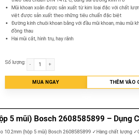
Mũi khoan xoắn được sản xuất từ kim loại đặc với chất lư
việt được sản xuất theo những tiêu chuẩn đặc biệt
Đường kính chuôi khoan bằng với đầu mũi khoan, màu mũi k
đồng thau
Hai mũi cắt, hình trụ, hay rãnh
Số lượng:
Mũi khoan INOX HSS-Co 10.2mm (hộp 5 mũi) Bosch 
MUA NGAY
THÊM VÀO 
ộp 5 mũi) Bosch 2608585899 – Dụng 
-Co 10.2mm (hộp 5 mũi) Bosch 2608585899
✓
Hàng chất lượng
✓