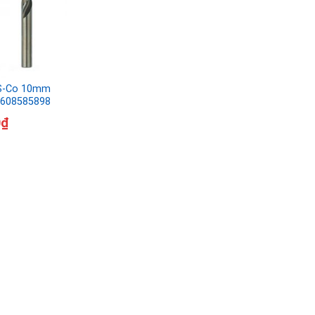
SS-Co 10mm
2608585898
0
₫