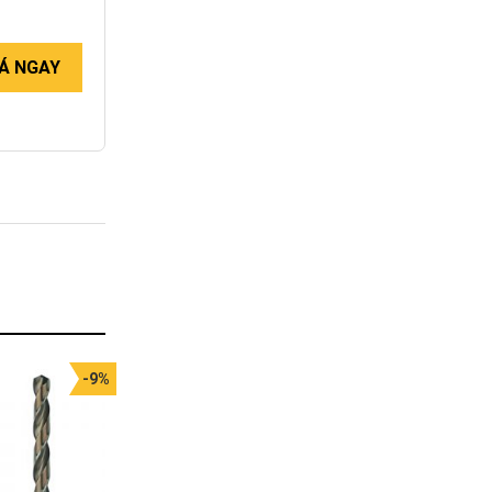
Á NGAY
-9%