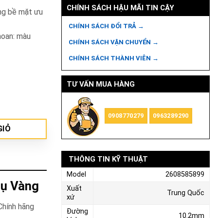
CHÍNH SÁCH HẬU MÃI TIN CẬY
ợng bề mặt ưu
CHÍNH SÁCH ĐỔI TRẢ →
hoan: màu
CHÍNH SÁCH VẬN CHUYỂN →
CHÍNH SÁCH THÀNH VIÊN →
TƯ VẤN MUA HÀNG
2608585899 số lượng
0908770279
0963289290
GIỎ
THÔNG TIN KỸ THUẬT
Model
2608585899
Cụ Vàng
Xuất
Trung Quốc
xứ
Chính hãng
Đường
10.2mm