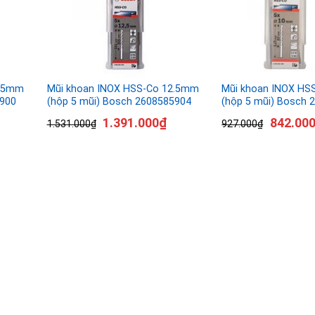
0.5mm
Mũi khoan INOX HSS-Co 12.5mm
Mũi khoan INOX H
5900
(hộp 5 mũi) Bosch 2608585904
(hộp 5 mũi) Bosch 
1.391.000
₫
842.00
1.531.000
₫
927.000
₫