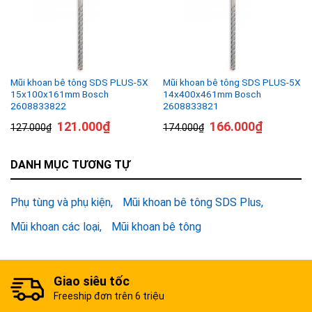
Mũi khoan bê tông SDS PLUS-5X
Mũi khoan bê tông SDS PLUS-5X
15x100x161mm Bosch
14x400x461mm Bosch
2608833822
2608833821
121.000
₫
166.000
₫
127.000
₫
174.000
₫
DANH MỤC TƯƠNG TỰ
Phụ tùng và phụ kiện
Mũi khoan bê tông SDS Plus
Mũi khoan các loại
Mũi khoan bê tông
Giao siêu tốc
Freeship đơn trên 6 triệu