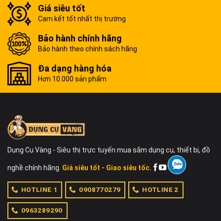
Giá siêu tốt
Cam kết tốt nhất thị trường
Bảo hành chính hãng
Bảo hành theo chính sách hãng
Đa dạng hàng hóa
Hơn 10.000 sản phẩm
Dụng Cụ Vàng - Siêu thị trực tuyến mua sắm dụng cụ, thiết bị, đồ
nghề chính hãng.
Giá siêu tốt - Giao siêu tốc.
HOTLINE 1
0908770279
HOTLINE 2
0963289290