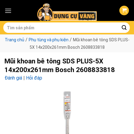
Skip
to
content
Tìm
kiếm:
/
/
Trang chủ
Phụ tùng và phụ kiện
Mũi khoan bê tông SDS PLUS-
5X 14x200x261mm Bosch 2608833818
Mũi khoan bê tông SDS PLUS-5X
14x200x261mm Bosch 2608833818
Đánh giá
|
Hỏi đáp