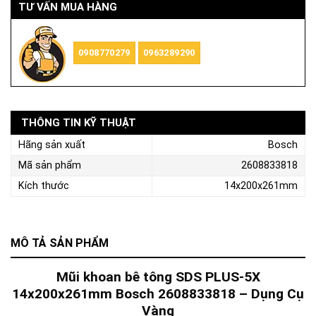
TƯ VẤN MUA HÀNG
0908770279
0963289290
THÔNG TIN KỸ THUẬT
Hãng sản xuất
Bosch
Mã sản phẩm
2608833818
Kích thước
14x200x261mm
MÔ TẢ SẢN PHẨM
Mũi khoan bê tông SDS PLUS-5X
14x200x261mm Bosch 2608833818 – Dụng Cụ
Vàng