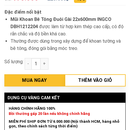
Đặc điểm nổi bật
Mũi Khoan Bê Tông Đuôi Gài 22x600mm INGCO
DBH1212204
được làm từ hợp kim thép cao cấp, có độ
rắn chắc và độ bền khá cao.
Thường được dùng trong xây dựng để khoan tường và
bê tông, đóng gói bằng móc treo.
Số lượng:
Mũi Khoan Bê Tông Đuôi Gài 22x600mm INGCO DBH1
MUA NGAY
THÊM VÀO GIỎ
DỤNG CỤ VÀNG CAM KẾT
HÀNG CHÍNH HÃNG 100%
Bồi thường gấp 20 lần nếu không chính hãng
MIỄN PHÍ SHIP ĐƠN TỪ 6.000.000 (Nội thành HCM, hàng nhỏ
gọn, theo chính sách từng thời điểm)