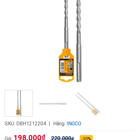
SKU:
DBH1212204
Hãng:
INGCO
198.000
₫
220.000
Giá:
₫
-10%