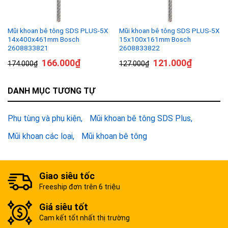
Mũi khoan bê tông SDS PLUS-5X
Mũi khoan bê tông SDS PLUS-5X
14x400x461mm Bosch
15x100x161mm Bosch
2608833821
2608833822
166.000
₫
121.000
₫
174.000
₫
127.000
₫
DANH MỤC TƯƠNG TỰ
Phụ tùng và phụ kiện
Mũi khoan bê tông SDS Plus
Mũi khoan các loại
Mũi khoan bê tông
Giao siêu tốc
Freeship đơn trên 6 triệu
Giá siêu tốt
Cam kết tốt nhất thị trường