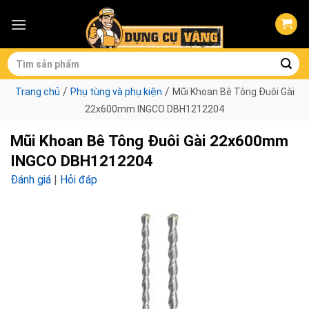
Skip
to
content
Tìm
kiếm:
/
/
Trang chủ
Phụ tùng và phụ kiện
Mũi Khoan Bê Tông Đuôi Gài
22x600mm INGCO DBH1212204
Mũi Khoan Bê Tông Đuôi Gài 22x600mm
INGCO DBH1212204
Đánh giá
|
Hỏi đáp