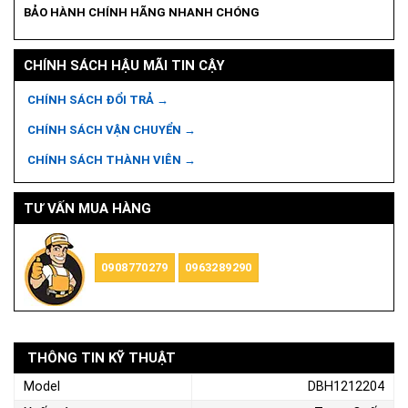
BẢO HÀNH CHÍNH HÃNG NHANH CHÓNG
CHÍNH SÁCH HẬU MÃI TIN CẬY
CHÍNH SÁCH ĐỔI TRẢ →
CHÍNH SÁCH VẬN CHUYỂN →
CHÍNH SÁCH THÀNH VIÊN →
TƯ VẤN MUA HÀNG
0908770279
0963289290
THÔNG TIN KỸ THUẬT
Model
DBH1212204