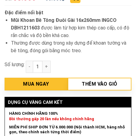
Đặc điểm nổi bật
Mũi Khoan Bê Tông Đuôi Gài 16x260mm INGCO
DBH1211603
được làm từ hợp kim thép cao cấp, có độ
rắn chắc và độ bền khá cao.
Thường được dùng trong xây dựng để khoan tường và
bê tông, đóng gói bằng móc treo.
Số lượng:
Mũi Khoan Bê Tông Đuôi Gài 16x260mm INGCO DBH1
MUA NGAY
THÊM VÀO GIỎ
DỤNG CỤ VÀNG CAM KẾT
HÀNG CHÍNH HÃNG 100%
Bồi thường gấp 20 lần nếu không chính hãng
MIỄN PHÍ SHIP ĐƠN TỪ 6.000.000 (Nội thành HCM, hàng nhỏ
gọn, theo chính sách từng thời điểm)