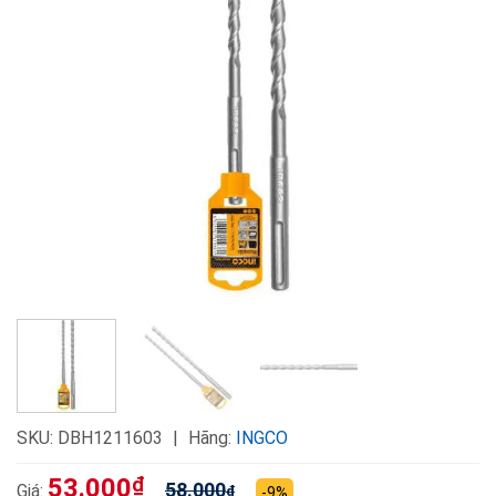
SKU:
DBH1211603
Hãng:
INGCO
53.000
₫
58.000
Giá:
₫
-9%