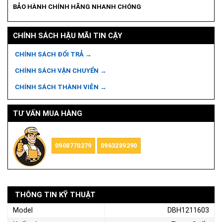
BẢO HÀNH CHÍNH HÃNG NHANH CHÓNG
CHÍNH SÁCH HẬU MÃI TIN CẬY
CHÍNH SÁCH ĐỔI TRẢ →
CHÍNH SÁCH VẬN CHUYỂN →
CHÍNH SÁCH THÀNH VIÊN →
TƯ VẤN MUA HÀNG
0908770279
0963289290
THÔNG TIN KỸ THUẬT
Model
DBH1211603