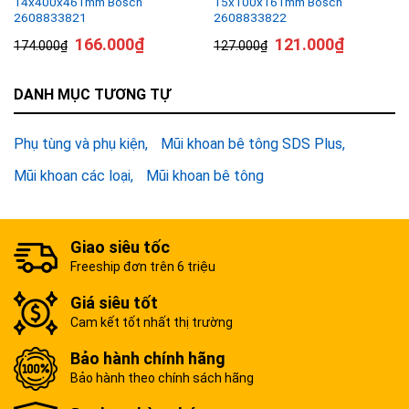
14x400x461mm Bosch
15x100x161mm Bosch
2608833821
2608833822
166.000
₫
121.000
₫
174.000
₫
127.000
₫
DANH MỤC TƯƠNG TỰ
Phụ tùng và phụ kiện
Mũi khoan bê tông SDS Plus
Mũi khoan các loại
Mũi khoan bê tông
Giao siêu tốc
Freeship đơn trên 6 triệu
Giá siêu tốt
Cam kết tốt nhất thị trường
Bảo hành chính hãng
Bảo hành theo chính sách hãng