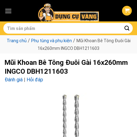
Skip
to
content
Tìm
kiếm:
/
/
Trang chủ
Phụ tùng và phụ kiện
Mũi Khoan Bê Tông Đuôi Gài
16x260mm INGCO DBH1211603
Mũi Khoan Bê Tông Đuôi Gài 16x260mm
INGCO DBH1211603
Đánh giá
|
Hỏi đáp