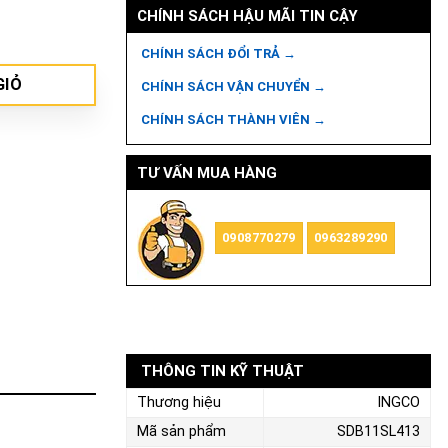
CHÍNH SÁCH HẬU MÃI TIN CẬY
ng
CHÍNH SÁCH ĐỔI TRẢ →
GIỎ
CHÍNH SÁCH VẬN CHUYỂN →
CHÍNH SÁCH THÀNH VIÊN →
TƯ VẤN MUA HÀNG
0908770279
0963289290
THÔNG TIN KỸ THUẬT
Thương hiệu
INGCO
Mã sản phẩm
SDB11SL413