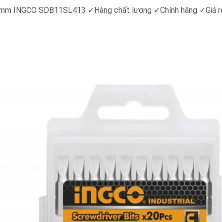
*1.0mm INGCO SDB11SL413
✓
Hàng chất lượng
✓
Chính hãng
✓
Giá 