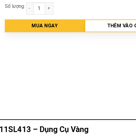
Số lượng:
Mũi bắt vít SL6.0*1.0mm INGCO SDB11SL413 số lượ
MUA NGAY
THÊM VÀO 
B11SL413 – Dụng Cụ Vàng