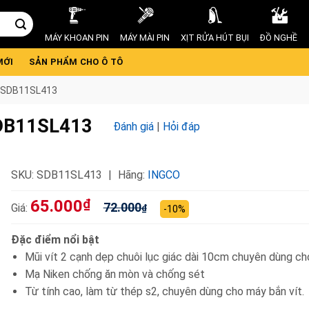
MÁY KHOAN PIN
MÁY MÀI PIN
XỊT RỬA HÚT BỤI
ĐỒ NGHỀ
MỚI
SẢN PHẨM CHO Ô TÔ
O SDB11SL413
SDB11SL413
Đánh giá
|
Hỏi đáp
SKU:
SDB11SL413
Hãng:
INGCO
65.000
₫
72.000
Giá:
₫
-10%
Đặc điểm nổi bật
Mũi vít 2 cạnh dẹp chuôi lục giác dài 10cm chuyên dùng ch
Mạ Niken chống ăn mòn và chống sét
Từ tính cao, làm từ thép s2, chuyên dùng cho máy bắn vít.