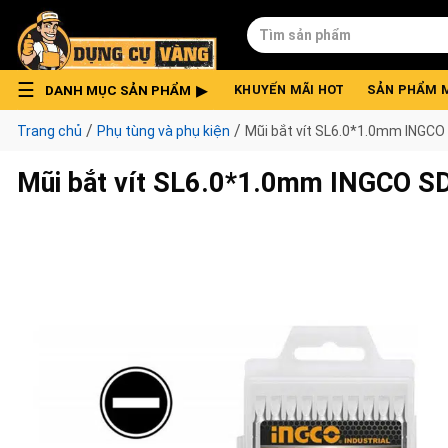
Skip
Tìm
to
kiếm:
content
DANH MỤC SẢN PHẨM
KHUYẾN MÃI HOT
SẢN PHẨM 
/
/
Trang chủ
Phụ tùng và phụ kiện
Mũi bắt vít SL6.0*1.0mm INGC
Mũi bắt vít SL6.0*1.0mm INGCO 