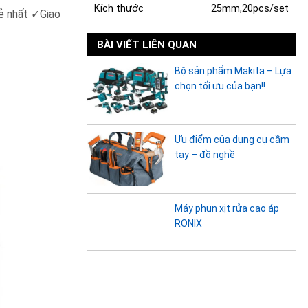
Kích thước
25mm,20pcs/set
rẻ nhất
✓
Giao
BÀI VIẾT LIÊN QUAN
Bộ sản phẩm Makita – Lựa
chọn tối ưu của bạn!!
Ưu điểm của dụng cụ cầm
tay – đồ nghề
Máy phun xịt rửa cao áp
RONIX