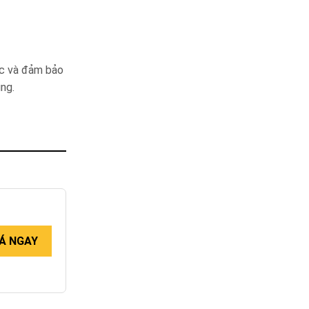
ớc và đảm bảo
ng.
Á NGAY