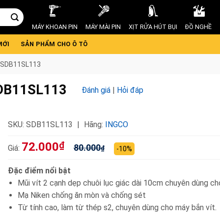
MÁY KHOAN PIN
MÁY MÀI PIN
XỊT RỬA HÚT BỤI
ĐỒ NGHỀ
MỚI
SẢN PHẨM CHO Ô TÔ
O SDB11SL113
SDB11SL113
Đánh giá
|
Hỏi đáp
SKU:
SDB11SL113
Hãng:
INGCO
72.000
₫
80.000
Giá:
₫
-10%
Đặc điểm nổi bật
Mũi vít 2 cạnh dẹp chuôi lục giác dài 10cm chuyên dùng ch
Mạ Niken chống ăn mòn và chống sét
Từ tính cao, làm từ thép s2, chuyên dùng cho máy bắn vít.