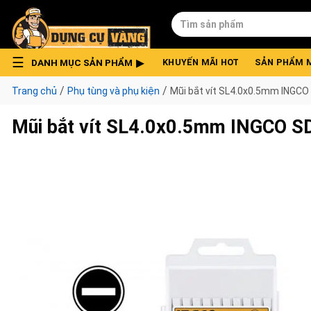
Skip
Tìm
to
kiếm:
content
DANH MỤC SẢN PHẨM
KHUYẾN MÃI HOT
SẢN PHẨM 
/
/
Trang chủ
Phụ tùng và phụ kiện
Mũi bắt vít SL4.0x0.5mm INGC
Mũi bắt vít SL4.0x0.5mm INGCO 