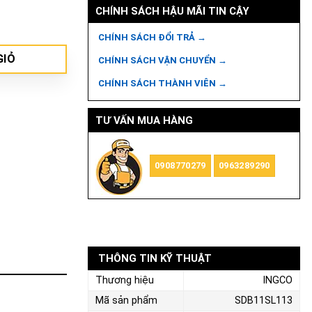
CHÍNH SÁCH HẬU MÃI TIN CẬY
ng
CHÍNH SÁCH ĐỔI TRẢ →
GIỎ
CHÍNH SÁCH VẬN CHUYỂN →
CHÍNH SÁCH THÀNH VIÊN →
TƯ VẤN MUA HÀNG
0908770279
0963289290
THÔNG TIN KỸ THUẬT
Thương hiệu
INGCO
Mã sản phẩm
SDB11SL113