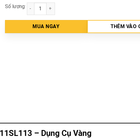
Số lượng:
Mũi bắt vít SL4.0x0.5mm INGCO SDB11SL113 số lượ
MUA NGAY
THÊM VÀO 
B11SL113 – Dụng Cụ Vàng