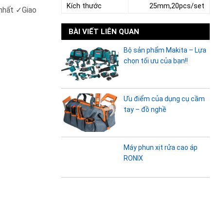
Kích thước
25mm,20pcs/set
 nhất
✓
Giao
BÀI VIẾT LIÊN QUAN
Bộ sản phẩm Makita – Lựa
chọn tối ưu của bạn!!
Ưu điểm của dụng cụ cầm
tay – đồ nghề
Máy phun xịt rửa cao áp
RONIX