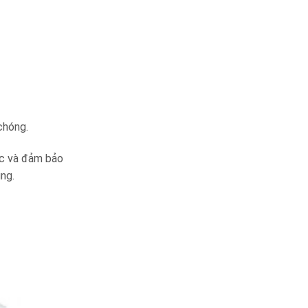
 chóng.
ớc và đảm bảo
ng.