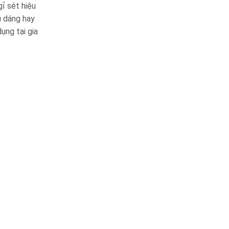
ỉ sét hiệu
u dáng hay
ụng tại gia