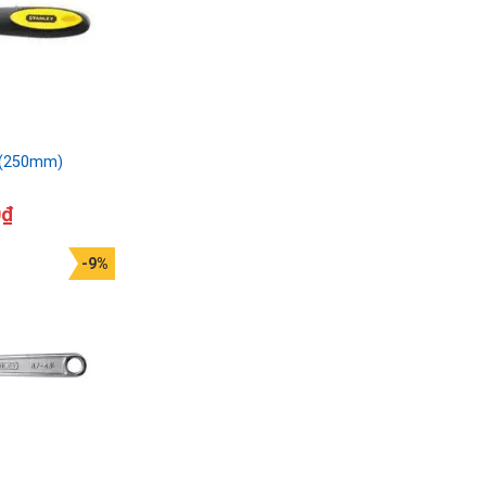
″(250mm)
0
₫
-9%