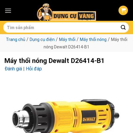
Skip
to
content
Tìm
kiếm:
/
/
/
/
Trang chủ
Dụng cụ điện
Máy thổi
Máy thổi nóng
Máy thổi
nóng Dewalt D26414-B1
Máy thổi nóng Dewalt D26414-B1
Đánh giá
|
Hỏi đáp