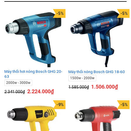
-5%
-5%
Máy thổi hơi nóng Bosch GHG 20-
Máy thổi nóng Bosch GHG 18-60
63
1500w - 2000w
2000w - 3000w
1.506.000
₫
1.585.000
₫
2.224.000
₫
2.341.000
₫
-9%
-5%