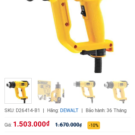
SKU:
D26414-B1
Hãng:
DEWALT
Bảo hành: 36 Tháng
1.503.000
₫
1.670.000
Giá:
₫
-10%