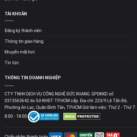
TÀI KHOẢN
Đăng ký thành viên
Thông tin giao hàng
Khuyến mãi hot
Tin tức
THÔNG TIN DOANH NGHIỆP
CTY TNHH DỊCH VỤ CÔNG NGHỆ ĐỨC KHANG. GPĐKKD số
0313563642 do Sở KHĐT TP.HCM cấp. Địa chỉ: 223/9 Lê Tấn Bê,
Phường An Lạc, Quận Bình Tân, TP.HCM Giờ làm việc: Thứ 2 - Thứ 7:
8:00 - 18:00
Chấp nhận thanh toán