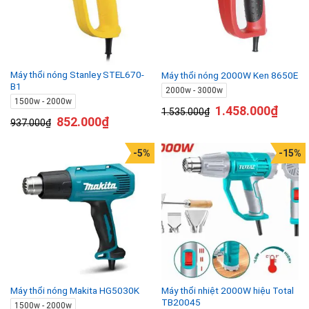
Máy thổi nóng Stanley STEL670-
Máy thổi nóng 2000W Ken 8650E
B1
2000w - 3000w
1500w - 2000w
1.458.000
₫
1.535.000
₫
852.000
₫
937.000
₫
-5%
-15%
Máy thổi nhiệt 2000W hiệu Total
Máy thổi nóng Makita HG5030K
TB20045
1500w - 2000w