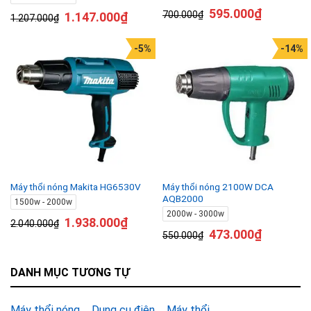
595.000
₫
700.000
₫
1.147.000
₫
1.207.000
₫
-5%
-14%
Máy thổi nóng 2100W DCA
Máy thổi nóng Makita HG6530V
AQB2000
1500w - 2000w
2000w - 3000w
1.938.000
₫
2.040.000
₫
473.000
₫
550.000
₫
DANH MỤC TƯƠNG TỰ
Máy thổi nóng
Dụng cụ điện
Máy thổi