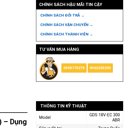
CHÍNH SÁCH HẬU MÃI TIN CẬY
CHÍNH SÁCH ĐỔI TRẢ →
CHÍNH SÁCH VẬN CHUYỂN →
CHÍNH SÁCH THÀNH VIÊN →
TƯ VẤN MUA HÀNG
0908770279
0963289290
THÔNG TIN KỸ THUẬT
GDS 18V-EC 300
Model
) – Dụng
ABR