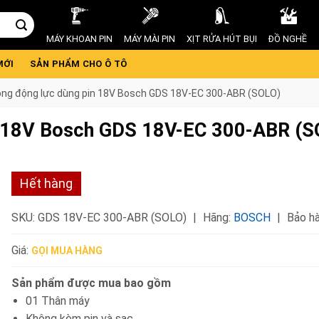
MÁY KHOAN PIN
MÁY MÀI PIN
XỊT RỬA HÚT BỤI
ĐỒ NGHỀ
MỚI
SẢN PHẨM CHO Ô TÔ
lông động lực dùng pin 18V Bosch GDS 18V-EC 300-ABR (SOLO)
in 18V Bosch GDS 18V-EC 300-ABR (S
Hết hàng
SKU:
GDS 18V-EC 300-ABR (SOLO)
Hãng:
BOSCH
Bảo hà
Giá:
GỌI MUA HÀNG
Sản phẩm được mua bao gồm
01 Thân máy
Không kèm pin và sạc