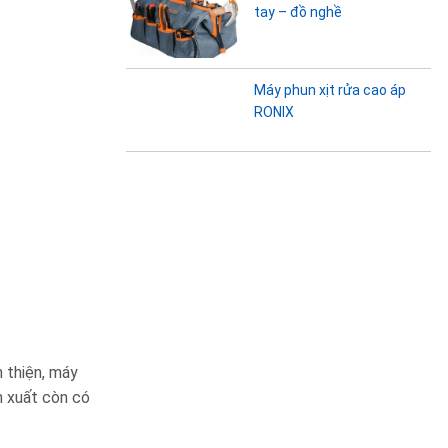
tay – đồ nghề
Máy phun xịt rửa cao áp
RONIX
n thiện, máy
n xuất còn có