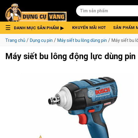
Skip
Tìm
to
kiếm:
content
DANH MỤC SẢN PHẨM
KHUYẾN MÃI HOT
SẢN PHẨM 
/
/
/
Trang chủ
Dụng cụ pin
Máy siết bu lông dùng pin
Máy siết bu 
Máy siết bu lông động lực dùng p