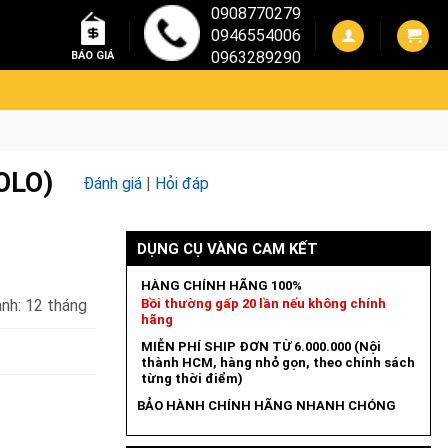
0908770279
0946554006
0963289290
BÁO GIÁ
OLO)
Đánh giá
|
Hỏi đáp
DỤNG CỤ VÀNG CAM KẾT
HÀNG CHÍNH HÃNG 100%
nh: 12 tháng
Bồi thường gấp 20 lần nếu không chính
hãng
MIỄN PHÍ SHIP ĐƠN TỪ 6.000.000 (Nội
thành HCM, hàng nhỏ gọn, theo chính sách
từng thời điểm)
BẢO HÀNH CHÍNH HÃNG NHANH CHÓNG