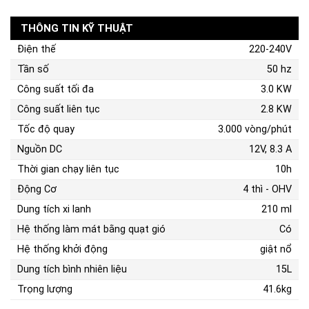
THÔNG TIN KỸ THUẬT
Điện thế
220-240V
Tần số
50 hz
Công suất tối đa
3.0 KW
Công suất liên tục
2.8 KW
Tốc độ quay
3.000 vòng/phút
Nguồn DC
12V, 8.3 A
Thời gian chạy liên tục
10h
Động Cơ
4 thì - OHV
Dung tích xi lanh
210 ml
Hệ thống làm mát bằng quạt gió
Có
Hệ thống khởi động
giật nổ
Dung tích bình nhiên liệu
15L
Trọng lượng
41.6kg