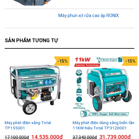
Máy phun xịt rửa cao áp RONIX
SẢN PHẨM TƯƠNG TỰ
-15%
-15%
Máy phát điện xăng Total
Máy phát điện dùng xăng biến tần
TP155001
11KW hiệu Total TP3120001
14.535.000
₫
31.739.000
₫
17.100.000
₫
37.340.000
₫