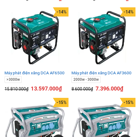
-14%
-14%
Máy phát điện xăng DCA AF6500
Máy phát điện xăng DCA AF3600
>3000w
2000w - 3000w
13.597.000
₫
7.396.000
₫
15.810.000
₫
8.600.000
₫
-15%
-15%