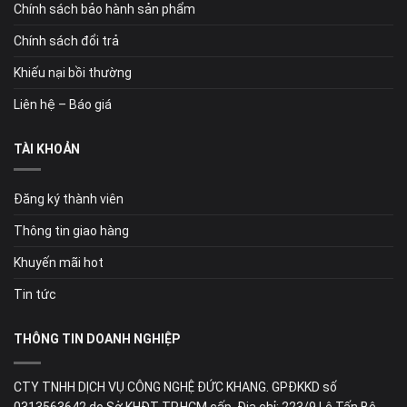
Chính sách bảo hành sản phẩm
Chính sách đổi trả
Khiếu nại bồi thường
Liên hệ – Báo giá
TÀI KHOẢN
Đăng ký thành viên
Thông tin giao hàng
Khuyến mãi hot
Tin tức
THÔNG TIN DOANH NGHIỆP
CTY TNHH DỊCH VỤ CÔNG NGHỆ ĐỨC KHANG. GPĐKKD số
0313563642 do Sở KHĐT TP.HCM cấp. Địa chỉ: 223/9 Lê Tấn Bê,