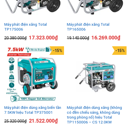
Máy phát điện xăng Total
Máy phát điện xăng Total
TP175006
TP165006
17.323.000
₫
16.269.000
₫
20.380.000
₫
19.140.000
₫
-15%
-15%
Máy phát điện dùng xăng biến tần
Máy phát điện dùng xăng (không
7.5KW hiệu Total TP375001
có đền chiếu sáng, không dùng
trong phòng nổ) hiệu Total
21.522.000
₫
25.320.000
₫
TP1150006 – CS 12.0KW