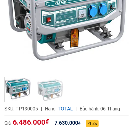
SKU:
TP130005
Hãng:
TOTAL
Bảo hành: 06 Tháng
6.486.000
₫
7.630.000
Giá:
₫
-15%