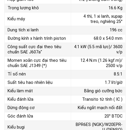
Trọng lượng khô
16.6 Kg
4 thì, 1 xi lanh, xupap
Kiểu máy
treo, nghiêng 25°
Dung tích xi lanh
196 cc
Đường kính x hành trình piston
68.0 x 54.0 mm
Công suất cực đại theo tiêu
4.1 kW (5.5 mã lực)/ 3600
chuẩn SAE J607a"
v/p
Momen xoắn cực đại theo tiêu
12.4 N.m (1.26 kgf.m)/
chuẩn SAE J1349 (*)
2500 v/p
Tỉ số nén
8.5:1
Suất tiêu hao nhiên liệu
1.7 lít/giờ
Kiểu làm mát
Bằng gió cưỡng bức
Kiểu đánh lửa
Transito từ tính ( IC )
Dừng động cơ
Kiểu ngắt mạch nối đất
Góc đánh lửa
20° BTDC
BPR6ES (NGK)/W20EPR-
Kiểu bugi
U (DENSO)