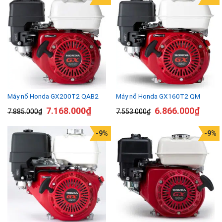
Máy nổ Honda GX200T2 QAB2
Máy nổ Honda GX160T2 QM
7.168.000
₫
6.866.000
₫
7.885.000
₫
7.553.000
₫
-9%
-9%