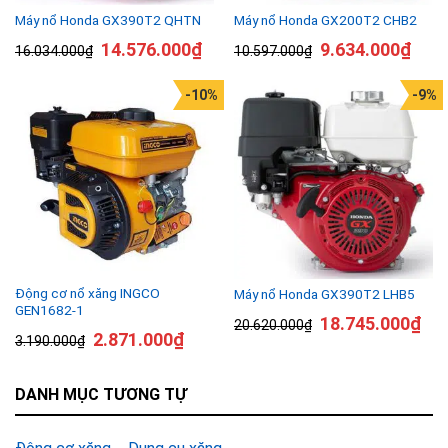
Máy nổ Honda GX390T2 QHTN
Máy nổ Honda GX200T2 CHB2
14.576.000
₫
9.634.000
₫
16.034.000
₫
10.597.000
₫
-10%
-9%
Động cơ nổ xăng INGCO
Máy nổ Honda GX390T2 LHB5
GEN1682-1
18.745.000
₫
20.620.000
₫
2.871.000
₫
3.190.000
₫
DANH MỤC TƯƠNG TỰ