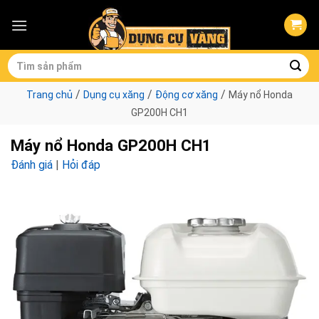
Skip
to
content
Tìm
kiếm:
/
/
/
Trang chủ
Dụng cụ xăng
Động cơ xăng
Máy nổ Honda
GP200H CH1
Máy nổ Honda GP200H CH1
Đánh giá
|
Hỏi đáp