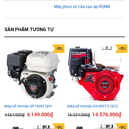
Máy phun xịt rửa cao áp RONIX
SẢN PHẨM TƯƠNG TỰ
-9%
-9%
Máy nổ Honda GP160H QH1
Máy nổ Honda GX390T2 QC2
4.149.000
₫
14.576.000
₫
4.564.000
₫
16.034.000
₫
-9%
-9%