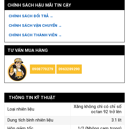
CHÍNH SÁCH HẬU MÃI TIN CẬY
CHÍNH SÁCH ĐỔI TRẢ →
CHÍNH SÁCH VẬN CHUYỂN →
CHÍNH SÁCH THÀNH VIÊN →
TƯ VẤN MUA HÀNG
0908770279
0963289290
THÔNG TIN KỸ THUẬT
Xăng không chì có chỉ số
Loại nhiên liệu
octan 92 trở lên
Dung tích bình nhiên liệu
3.1 lít
Hộp giảm tốc
1/2 (Nhông cam trong)