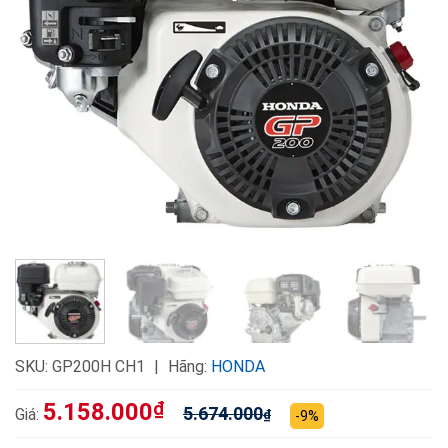
SKU:
GP200H CH1
Hãng:
HONDA
5.158.000
₫
5.674.000
Giá:
₫
-9%