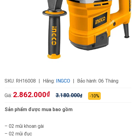
SKU:
RH16008
Hãng:
INGCO
Bảo hành: 06 Tháng
2.862.000
₫
3.180.000
Giá:
₫
-10%
Sản phẩm được mua bao gồm
– 02 mũi khoan gài
– 02 mũi đục