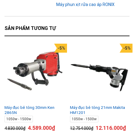
Máy phun xịt rửa cao áp RONIX
SẢN PHẨM TƯƠNG TỰ
-5%
-5%
Máy đục bê tông 30mm Ken
Máy đục bê tông 21mm Makita
2865N
HM1201
1050w - 1500w
1050w - 1500w
4.589.000
₫
12.116.000
₫
4.830.000
₫
12.754.000
₫