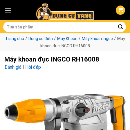
Skip
to
content
Tìm
kiếm:
/
/
/
/
Trang chủ
Dụng cụ điện
Máy Khoan
Máy khoan Ingco
Máy
khoan đục INGCO RH16008
Máy khoan đục INGCO RH16008
Đánh giá
|
Hỏi đáp