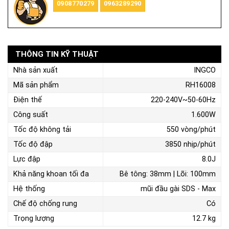
0908770279
0963289290
THÔNG TIN KỸ THUẬT
Nhà sản xuất
INGCO
Mã sản phẩm
RH16008
Điện thế
220-240V~50-60Hz
Công suất
1.600W
Tốc độ không tải
550 vòng/phút
Tốc độ đập
3850 nhịp/phút
Lực đập
8.0J
Khả năng khoan tối đa
Bê tông: 38mm | Lõi: 100mm
Hệ thống
mũi đầu gài SDS - Max
Chế độ chống rung
Có
Trọng lượng
12.7 kg