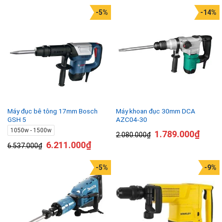
-5%
-14%
Máy đục bê tông 17mm Bosch
Máy khoan đục 30mm DCA
GSH 5
AZC04-30
1050w - 1500w
1.789.000
₫
2.080.000
₫
6.211.000
₫
6.537.000
₫
-5%
-9%