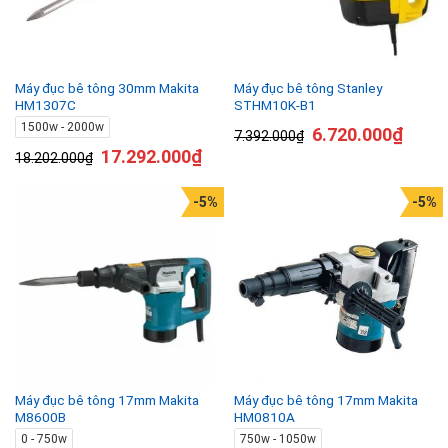
Máy đục bê tông 30mm Makita
Máy đục bê tông Stanley
HM1307C
STHM10K-B1
1500w - 2000w
6.720.000
₫
7.392.000
₫
17.292.000
₫
18.202.000
₫
-5%
-5%
Máy đục bê tông 17mm Makita
Máy đục bê tông 17mm Makita
M8600B
HM0810A
0 - 750w
750w - 1050w