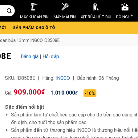
MÁY KHOAN PIN
MÁY MÀI PIN
XỊT RỬA HÚT BỤI
ĐỒ NGHỀ
MỚI
SẢN PHẨM CHO Ô TÔ
oan búa 13mm INGCO ID8508E
08E
Đánh giá
|
Hỏi đáp
SKU:
ID8508E
Hãng:
INGCO
Bảo hành: 06 Tháng
909.000
₫
1.010.000
Giá:
₫
-10%
Đặc điểm nổi bật
Sản phẩm làm từ chất liệu cao cấp cho độ bền cao cũng n
ổn định, cho tuổi thọ sản phẩm cao.
Sản phẩm đến từ thương hiệu INGCO là thương hiệu nổi ti
cung cấp các dụng cụ dân dụng chất lượng cao giá thành p