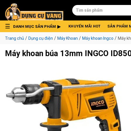
Skip
Tìm
to
kiếm:
content
DANH MỤC SẢN PHẨM
KHUYẾN MÃI HOT
SẢN PHẨM 
/
/
/
/
Trang chủ
Dụng cụ điện
Máy Khoan
Máy khoan Ingco
Máy kh
Máy khoan búa 13mm INGCO ID85