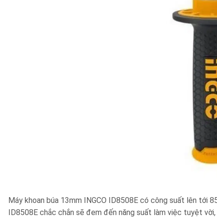
Máy khoan búa 13mm INGCO ID8508E có công suất lên tới 850W
ID8508E chắc chắn sẽ đem đến năng suất làm việc tuyệt vời, t