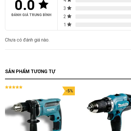
0.0
4
3
ĐÁNH GIÁ TRUNG BÌNH
2
1
Chưa có đánh giá nào.
SẢN PHẨM TƯƠNG TỰ
-5%
Được xếp
hạng
5.00
5 sao