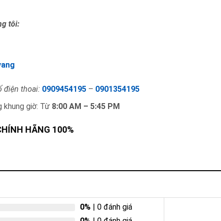
g tôi:
vang
 điện thoai:
0909454195
–
0901354195
g khung giờ: Từ
8:00 AM – 5:45 PM
 CHÍNH HÃNG 100%
0%
| 0 đánh giá
0%
| 0 đánh giá