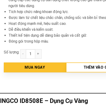
người tiêu dùng.
Tích hợp chức năng khoan động lực.
Được làm từ chất liệu chắc chắn, chống sốc và bền bỉ theo 
Hoạt động mạnh mẽ, hiệu suất cao.
Dễ điều khiển và kiểm soát.
Thiết kế tiện dụng dễ dàng bảo quản và cất giữ.
Đóng gói trong hộp màu.
Số lượng:
Máy khoan búa 13mm INGCO ID8508E số lượng
MUA NGAY
THÊM VÀO 
INGCO ID8508E – Dụng Cụ Vàng