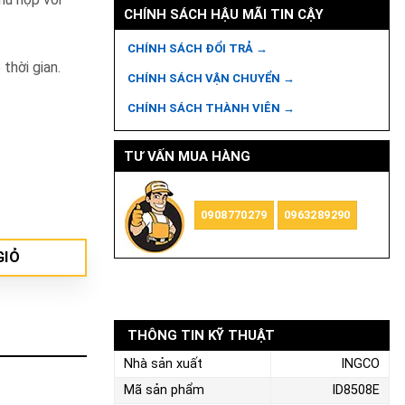
CHÍNH SÁCH HẬU MÃI TIN CẬY
CHÍNH SÁCH ĐỔI TRẢ →
thời gian.
CHÍNH SÁCH VẬN CHUYỂN →
CHÍNH SÁCH THÀNH VIÊN →
TƯ VẤN MUA HÀNG
0908770279
0963289290
GIỎ
THÔNG TIN KỸ THUẬT
Nhà sản xuất
INGCO
Mã sản phẩm
ID8508E