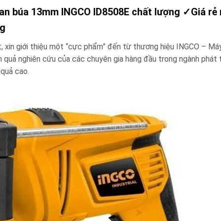
oan búa 13mm INGCO ID8508E chất lượng
✓
Giá rẻ
ng
, xin giới thiệu một “cực phẩm” đến từ thương hiệu INGCO – Má
quả nghiên cứu của các chuyên gia hàng đầu trong ngành phát t
 quả cao.