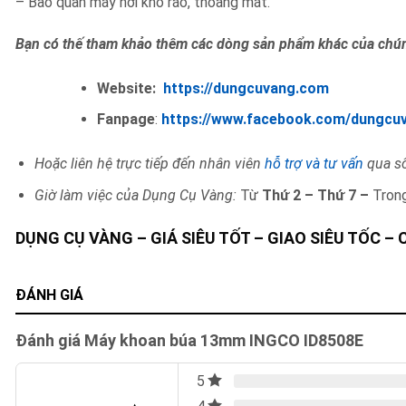
– Bảo quản máy nơi khô ráo, thoáng mát.
Bạn có thế tham khảo thêm các dòng sản phẩm khác của chún
Website:
https://dungcuvang.com
Fanpage
:
https://www.facebook.com/dungcu
Hoặc liên hệ trực tiếp đến nhân viên
hỗ trợ và tư vấn
qua số
Giờ làm việc của Dụng Cụ Vàng:
Từ
Thứ 2 – Thứ 7 –
Tron
DỤNG CỤ VÀNG – GIÁ SIÊU TỐT – GIAO SIÊU TỐC –
ĐÁNH GIÁ
Đánh giá Máy khoan búa 13mm INGCO ID8508E
5