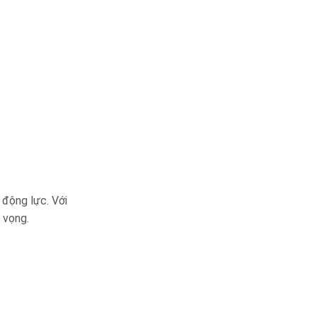
 động lực. Với
t vọng.