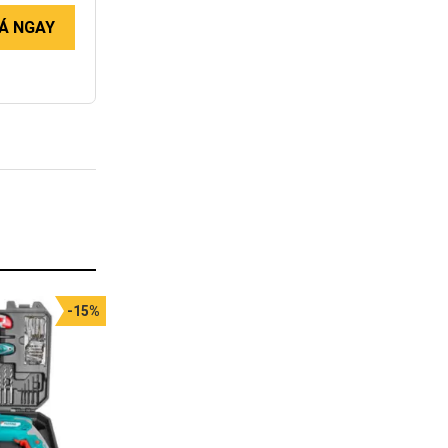
Á NGAY
-15%