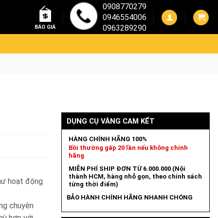
0908770279
0946554006
0963289290
BÁO GIÁ
DỤNG CỤ VÀNG CAM KẾT
HÀNG CHÍNH HÃNG 100%
Bồi thường gấp 20 lần nếu không chính
hãng
MIỄN PHÍ SHIP ĐƠN TỪ 6.000.000 (Nội
thành HCM, hàng nhỏ gọn, theo chính sách
hư hoạt động
từng thời điểm)
BẢO HÀNH CHÍNH HÃNG NHANH CHÓNG
ếng chuyên
hù hợp với