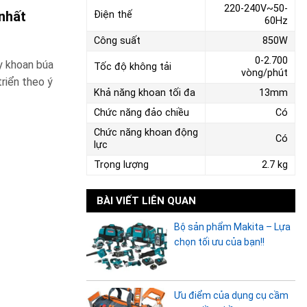
220-240V~50-
 nhất
Điện thế
60Hz
Công suất
850W
0-2.700
y khoan búa
Tốc độ không tải
vòng/phút
riển theo ý
Khả năng khoan tối đa
13mm
Chức năng đảo chiều
Có
Chức năng khoan động
Có
lực
Trọng lượng
2.7 kg
BÀI VIẾT LIÊN QUAN
Bộ sản phẩm Makita – Lựa
chọn tối ưu của bạn!!
Ưu điểm của dụng cụ cầm