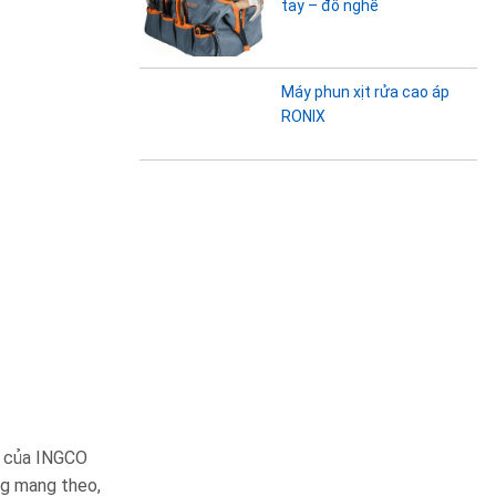
tay – đồ nghề
Máy phun xịt rửa cao áp
RONIX
ợ của INGCO
ng mang theo,