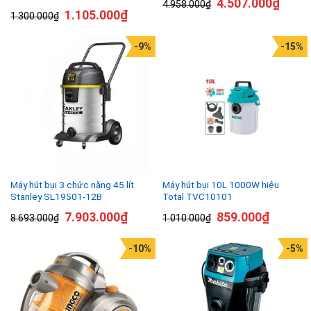
4.507.000
₫
4.958.000
₫
1.105.000
₫
1.300.000
₫
-9%
-15%
Máy hút bụi 3 chức năng 45 lít
Máy hút bụi 10L 1000W hiệu
Stanley SL19501-12B
Total TVC10101
7.903.000
₫
859.000
₫
8.693.000
₫
1.010.000
₫
-10%
-5%