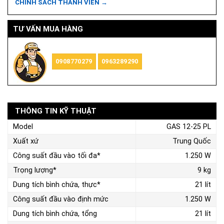
CHÍNH SÁCH THÀNH VIÊN →
TƯ VẤN MUA HÀNG
0908770279
0963289290
THÔNG TIN KỸ THUẬT
Model
GAS 12-25 PL
Xuất xứ
Trung Quốc
Công suất đầu vào tối đa*
1.250 W
Trọng lượng*
9 kg
Dung tích bình chứa, thực*
21 lít
Công suất đầu vào định mức
1.250 W
Dung tích bình chứa, tổng
21 lít