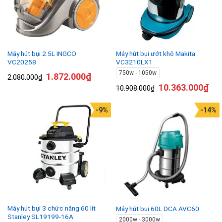
Máy hút bụi 2.5L INGCO
Máy hút bụi ướt khô Makita
VC20258
VC3210LX1
750w - 1050w
1.872.000
₫
2.080.000
₫
10.363.000
₫
10.908.000
₫
-9%
-14%
Máy hút bụi 3 chức năng 60 lít
Máy hút bụi 60L DCA AVC60
Stanley SL19199-16A
2000w - 3000w