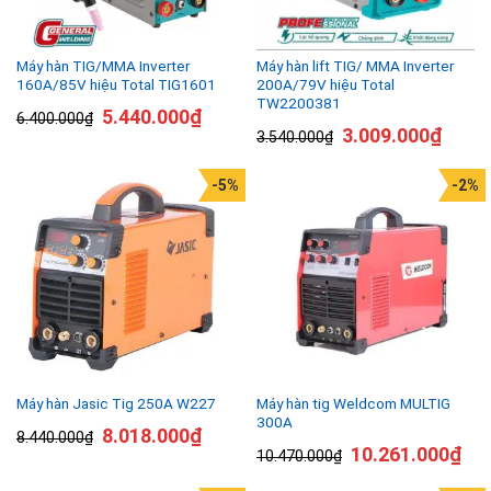
Máy hàn TIG/MMA Inverter
Máy hàn lift TIG/ MMA Inverter
160A/85V hiệu Total TIG1601
200A/79V hiệu Total
TW2200381
5.440.000
₫
6.400.000
₫
3.009.000
₫
3.540.000
₫
-5%
-2%
Máy hàn tig Weldcom MULTIG
Máy hàn Jasic Tig 250A W227
300A
8.018.000
₫
8.440.000
₫
10.261.000
₫
10.470.000
₫