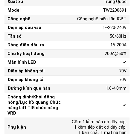
Xuất xứ
Trung Quốc
Model
TW2200691
Công nghệ
Công nghệ biến tần IGBT
Điện áp đầu vào
1~220-240V
Tần số
50/60Hz
Dòng điện đầu ra
15-200A
Chu kỳ hoạt động
200A@60%
Màn hình LED
✔
Điện áp không tải
70V
Điện áp không tải
70V
Đường kính que hàn
1.6-4.0mm
Chống dính/Khởi động
nóng/Lực hồ quang Chức
✔
năng Lift TIG chức năng
VRD
Gồm 1 kềm hàn có dây cáp,
Phụ kiện
1 kềm tiếp đất có dây cáp,
1 bàn chải, 1 mặt nạ hàn