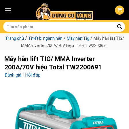
Skip
to
content
Tìm
kiếm:
/
/
/
Trang chủ
Thiết bị ngành hàn
Máy hàn Tig
Máy hàn lift TIG/
MMA Inverter 200A/70V hiệu Total TW2200691
Máy hàn lift TIG/ MMA Inverter
200A/70V hiệu Total TW2200691
Đánh giá
|
Hỏi đáp