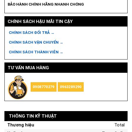
BẢO HÀNH CHÍNH HÃNG NHANH CHÓNG
CHÍNH SÁCH HẬU MÃI TIN CẬY
CHÍNH SÁCH ĐỔI TRẢ →
CHÍNH SÁCH VẬN CHUYỂN →
CHÍNH SÁCH THÀNH VIÊN →
TƯ VẤN MUA HÀNG
0908770279
0963289290
THÔNG TIN KỸ THUẬT
Thương hiệu
Total