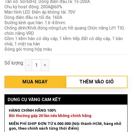
Tần số: 50/60Hz. Dòng điện đầu ra: 15-200A
Chu kỳ hoạt động: 200A@60%
Màn hình LED. Điện áp không tải: 70V
Dòng điện đầu ra tối đa: 160A
Đường kính que hàn: 1.6-4.0mm.
Chống dính/Khởi động nóng/Lực hồ quang Chức năng Lift TIG
chức năng VRD
Gồm 1 kềm hàn có dây cáp, 1 kềm tiếp đất có dây cáp, 1 bàn
chải, 1 mặt nạ hàn
Đóng gói trong hộp màu
Số lượng:
Máy hàn lift TIG/ MMA Inverter 200A/70V hiệu Tota
MUA NGAY
THÊM VÀO GIỎ
DỤNG CỤ VÀNG CAM KẾT
HÀNG CHÍNH HÃNG 100%
Bồi thường gấp 20 lần nếu không chính hãng
MIỄN PHÍ SHIP ĐƠN TỪ 6.000.000 (Nội thành HCM, hàng nhỏ
gọn, theo chính sách từng thời điểm)