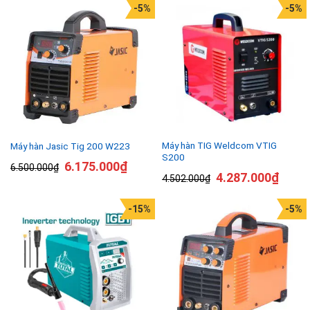
-5%
-5%
Máy hàn TIG Weldcom VTIG
Máy hàn Jasic Tig 200 W223
S200
6.175.000
₫
6.500.000
₫
4.287.000
₫
4.502.000
₫
-15%
-5%