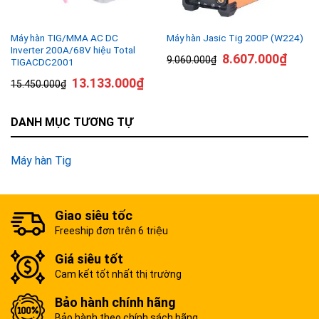
Máy hàn TIG/MMA AC DC
Máy hàn Jasic Tig 200P (W224)
Inverter 200A/68V hiệu Total
8.607.000
₫
9.060.000
₫
TIGACDC2001
13.133.000
₫
15.450.000
₫
DANH MỤC TƯƠNG TỰ
Máy hàn Tig
Giao siêu tốc
Freeship đơn trên 6 triệu
Giá siêu tốt
Cam kết tốt nhất thị trường
Bảo hành chính hãng
Bảo hành theo chính sách hãng