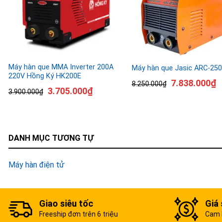
Máy hàn que MMA Inverter 200A
Máy hàn que Jasic ARC-25
220V Hồng Ký HK200E
7.838.000
₫
8.250.000
₫
3.705.000
₫
3.900.000
₫
DANH MỤC TƯƠNG TỰ
Máy hàn điện tử
Giao siêu tốc
Giá 
Freeship đơn trên 6 triệu
Cam k