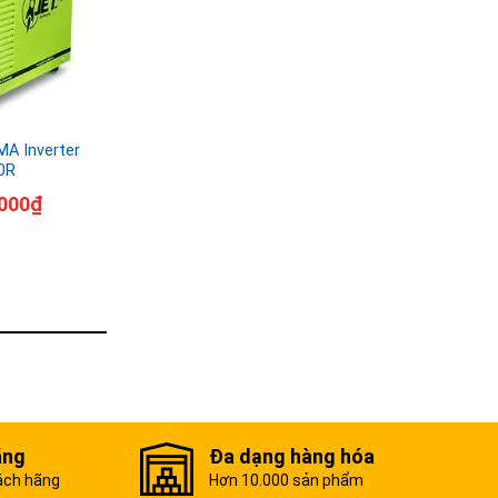
A Inverter
0R
000
₫
ãng
Đa dạng hàng hóa
ách hãng
Hơn 10.000 sản phẩm