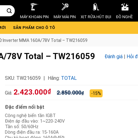
MÁY KHOAN PIN
MÁY MÀI PIN
XỊT RỬA HÚT BỤI
ĐỒ NGHỀ
MỚI
SẢN PHẨM CHO Ô TÔ
tử Inverter MMA 160A/78V Total – TW216059
0A/78V Total – TW216059
Đánh giá
|
Hỏi 
SKU:
TW216059
Hãng:
TOTAL
2.423.000
₫
2.850.000
Giá:
₫
-15%
Đặc điểm nổi bật
Công nghệ biến tần IGBT
Điện áp đầu vào: 1~220-240V
Tần số: 50/60Hz
Dòng điện đầu ra: 15-160A
Chu kỳ hoạt động: 160A@45%