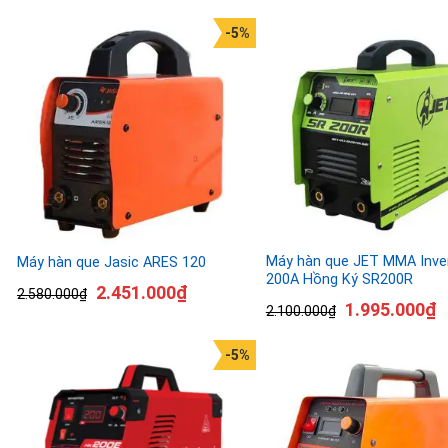
-5%
Máy hàn que JET MMA Inve
Máy hàn que Jasic ARES 120
200A Hồng Ký SR200R
2.451.000
₫
2.580.000
₫
1.995.000
₫
2.100.000
₫
-5%