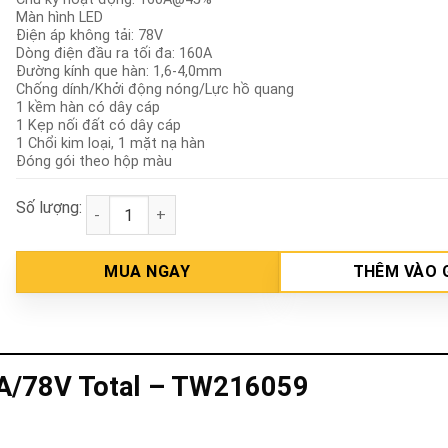
Màn hình LED
Điện áp không tải: 78V
Dòng điện đầu ra tối đa: 160A
Đường kính que hàn: 1,6-4,0mm
Chống dính/Khởi động nóng/Lực hồ quang
1 kềm hàn có dây cáp
1 Kẹp nối đất có dây cáp
1 Chổi kim loại, 1 mặt nạ hàn
Đóng gói theo hộp màu
Số lượng:
Máy hàn điện tử Inverter MMA 160A/78V Total - TW
MUA NGAY
THÊM VÀO 
0A/78V Total – TW216059