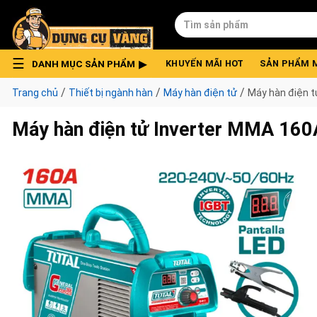
Skip
Tìm
to
kiếm:
content
DANH MỤC SẢN PHẨM
KHUYẾN MÃI HOT
SẢN PHẨM 
/
/
/
Trang chủ
Thiết bị ngành hàn
Máy hàn điện tử
Máy hàn điện 
Máy hàn điện tử Inverter MMA 16