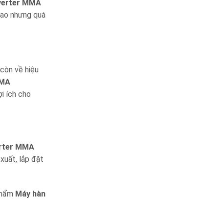
nverter MMA
 cao nhưng quá
 còn về hiệu
MMA
ợi ích cho
erter MMA
xuất, lắp đặt
 phẩm
Máy hàn