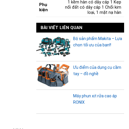
1 kềm hàn có dây cáp 1 Kẹp
Phụ
nối đất có dây cáp 1 Chổi kim
kiện
loại, 1 mặt nạ hàn
BÀI VIẾT LIÊN QUAN
Bộ sản phẩm Makita – Lựa
chọn tối ưu của bạn!!
Ưu điểm của dụng cụ cầm
tay – đồ nghề
Máy phun xịt rửa cao áp
RONIX