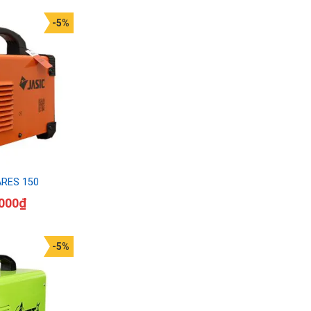
-5%
ARES 150
000
₫
-5%