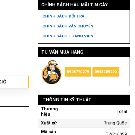
CHÍNH SÁCH HẬU MÃI TIN CẬY
CHÍNH SÁCH ĐỔI TRẢ →
CHÍNH SÁCH VẬN CHUYỂN →
CHÍNH SÁCH THÀNH VIÊN →
TƯ VẤN MUA HÀNG
216059 số lượng
0908770279
0963289290
GIỎ
THÔNG TIN KỸ THUẬT
Thương
Total
hiệu
Xuất xứ
Trung Quốc
Mã sản
TW216059