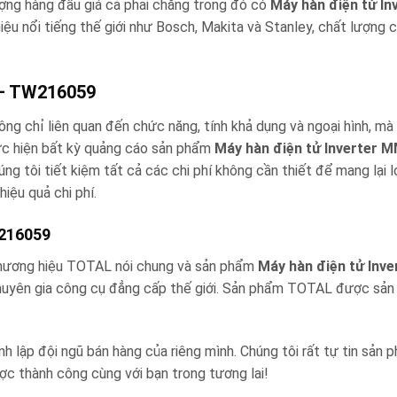
ợng hàng đầu giá cả phải chăng trong đó có
Máy hàn điện tử I
iệu nổi tiếng thế giới như Bosch, Makita và Stanley, chất lượng
 – TW216059
ng chỉ liên quan đến chức năng, tính khả dụng và ngoại hình, mà
thực hiện bất kỳ quảng cáo sản phẩm
Máy hàn điện tử Inverter 
úng tôi tiết kiệm tất cả các chi phí không cần thiết để mang lại l
iệu quả chi phí.
W216059
thương hiệu TOTAL nói chung và sản phẩm
Máy hàn điện tử Inv
chuyên gia công cụ đẳng cấp thế giới. Sản phẩm TOTAL được sản 
nh lập đội ngũ bán hàng của riêng mình. Chúng tôi rất tự tin sản
c thành công cùng với bạn trong tương lai!