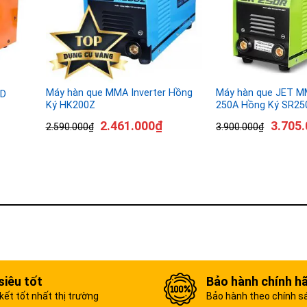
Máy hàn que MMA Inverter Hồng
Máy hàn que JET MM
0D
Ký HK200Z
250A Hồng Ký SR25
2.461.000
₫
3.705.
2.590.000
₫
3.900.000
₫
siêu tốt
Bảo hành chính h
ết tốt nhất thị trường
Bảo hành theo chính s