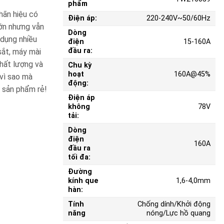
phẩm
hãn hiệu có
Điện áp:
220-240V~50/60Hz
lớn nhưng vẫn
Dòng
 dụng nhiều
điện
15-160A
đầu ra:
sắt, máy mài
hất lượng và
Chu kỳ
hoạt
160A@45%
 vì sao mà
động:
h sản phẩm rẻ!
Điện áp
không
78V
tải:
Dòng
điện
160A
đầu ra
tối đa:
Đường
kính que
1,6-4,0mm
hàn:
Tính
Chống dính/Khởi động
năng
nóng/Lực hồ quang