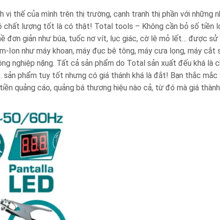
ị thế của mình trên thị trường, cạnh tranh thị phần với những n
 chất lượng tốt là có thật! Total tools – Không cần bỏ số tiền 
đơn giản như búa, tuốc nơ vít, lục giác, cờ lê mỏ lết… được sử
um-Ion như máy khoan, máy đục bê tông, máy cưa lọng, máy cắt 
ng nghiệp nặng. Tất cả sản phẩm do Total sản xuất đếu khá là c
… sản phẩm tuy tốt nhưng có giá thánh khá là đắt! Bạn thắc mắc
 tiền quảng cáo, quảng bá thương hiệu nào cả, từ đó mà giá thàn