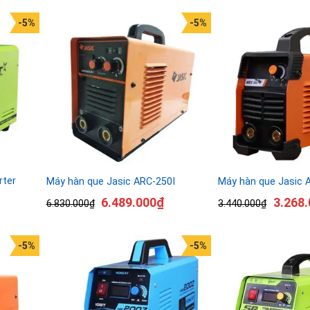
-5%
-5%
rter
Máy hàn que Jasic ARC-250I
Máy hàn que Jasic 
6.489.000
₫
3.268.
6.830.000
₫
3.440.000
₫
-5%
-5%