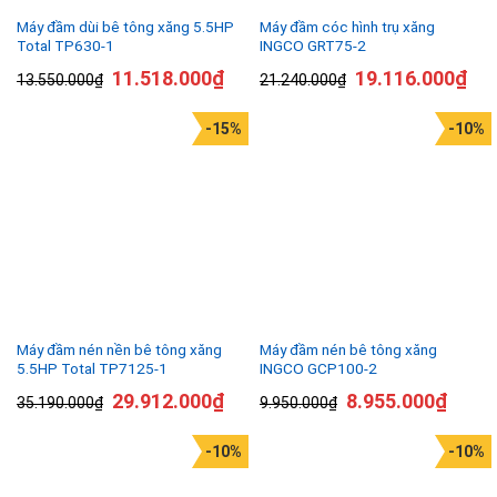
Máy đầm dùi bê tông xăng 5.5HP
Máy đầm cóc hình trụ xăng
Total TP630-1
INGCO GRT75-2
11.518.000
₫
19.116.000
₫
13.550.000
₫
21.240.000
₫
-15%
-10%
Máy đầm nén nền bê tông xăng
Máy đầm nén bê tông xăng
5.5HP Total TP7125-1
INGCO GCP100-2
29.912.000
₫
8.955.000
₫
35.190.000
₫
9.950.000
₫
-10%
-10%