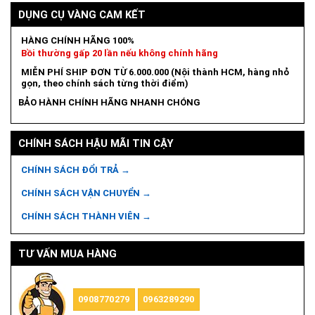
DỤNG CỤ VÀNG CAM KẾT
HÀNG CHÍNH HÃNG 100%
Bồi thường gấp 20 lần nếu không chính hãng
MIỄN PHÍ SHIP ĐƠN TỪ 6.000.000 (Nội thành HCM, hàng nhỏ
gọn, theo chính sách từng thời điểm)
BẢO HÀNH CHÍNH HÃNG NHANH CHÓNG
CHÍNH SÁCH HẬU MÃI TIN CẬY
CHÍNH SÁCH ĐỔI TRẢ →
CHÍNH SÁCH VẬN CHUYỂN →
CHÍNH SÁCH THÀNH VIÊN →
TƯ VẤN MUA HÀNG
0908770279
0963289290