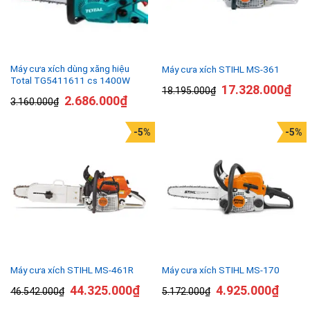
Máy cưa xích dùng xăng hiệu
Máy cưa xích STIHL MS-361
Total TG5411611 cs 1400W
17.328.000
₫
18.195.000
₫
2.686.000
₫
3.160.000
₫
-5%
-5%
Máy cưa xích STIHL MS-461R
Máy cưa xích STIHL MS-170
44.325.000
₫
4.925.000
₫
46.542.000
₫
5.172.000
₫