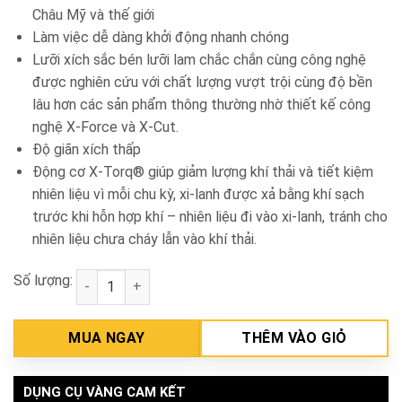
Châu Mỹ và thế giới
Làm việc dễ dàng khởi động nhanh chóng
Lưỡi xích sắc bén lưỡi lam chắc chắn cùng công nghệ
được nghiên cứu với chất lượng vượt trội cùng độ bền
lâu hơn các sản phẩm thông thường nhờ thiết kế công
nghệ X-Force và X-Cut.
Độ giãn xích thấp
Động cơ X-Torq® giúp giảm lượng khí thải và tiết kiệm
nhiên liệu vì mỗi chu kỳ, xi-lanh được xả bằng khí sạch
trước khi hỗn hợp khí – nhiên liệu đi vào xi-lanh, tránh cho
nhiên liệu chưa cháy lẫn vào khí thải.
Số lượng:
Máy cưa xích dùng xăng 1600W Husqvarna 435E số 
MUA NGAY
THÊM VÀO GIỎ
DỤNG CỤ VÀNG CAM KẾT