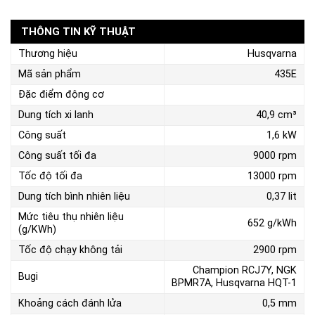
THÔNG TIN KỸ THUẬT
Thương hiệu
Husqvarna
Mã sản phẩm
435E
Đặc điểm động cơ
Dung tích xi lanh
40,9 cm³
Công suất
1,6 kW
Công suất tối đa
9000 rpm
Tốc độ tối đa
13000 rpm
Dung tích bình nhiên liệu
0,37 lit
Mức tiêu thụ nhiên liệu
652 g/kWh
(g/KWh)
Tốc độ chạy không tải
2900 rpm
Champion RCJ7Y, NGK
Bugi
BPMR7A, Husqvarna HQT-1
Khoảng cách đánh lửa
0,5 mm