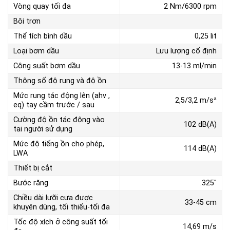
Vòng quay tối đa
2 Nm/6300 rpm
Bôi trơn
Thể tích bình dầu
0,25 lit
Loại bơm dầu
Lưu lượng cố định
Công suất bơm dầu
13-13 ml/min
Thông số độ rung và độ ồn
Mức rung tác động lên (ahv ,
2,5/3,2 m/s²
eq) tay cầm trước / sau
Cường độ ồn tác động vào
102 dB(A)
tai người sử dụng
Mức độ tiếng ồn cho phép,
114 dB(A)
LWA
Thiết bị cắt
Bước răng
.325″
Chiều dài lưỡi cưa được
33-45 cm
khuyên dùng, tối thiểu-tối đa
Tốc độ xích ở công suất tối
14,69 m/s