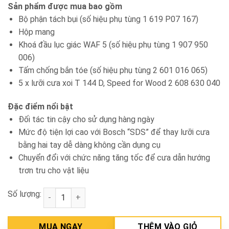
Sản phẩm được mua bao gồm
Bộ phận tách bụi (số hiệu phụ tùng 1 619 P07 167)
Hộp mang
Khoá đầu lục giác WAF 5 (số hiệu phụ tùng 1 907 950
006)
Tấm chống bắn tóe (số hiệu phụ tùng 2 601 016 065)
5 x lưỡi cưa xoi T 144 D, Speed for Wood 2 608 630 040
Đặc điểm nổi bật
Đối tác tin cậy cho sử dụng hàng ngày
Mức độ tiện lợi cao với Bosch “SDS” để thay lưỡi cưa
bằng hai tay dễ dàng không cần dụng cụ
Chuyển đổi với chức năng tăng tốc để cưa dẫn hướng
trơn tru cho vật liệu
Số lượng:
Máy cưa lọng 90mm Bosch GST 90 BE số lượng
MUA NGAY
THÊM VÀO GIỎ