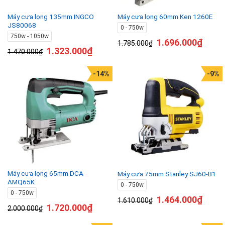
Máy cưa lọng 135mm INGCO
Máy cưa lọng 60mm Ken 1260E
JS80068
0 - 750w
750w - 1050w
1.696.000
₫
1.785.000
₫
1.323.000
₫
1.470.000
₫
-14%
-9%
Máy cưa lọng 65mm DCA
Máy cưa 75mm Stanley SJ60-B1
AMQ65K
0 - 750w
0 - 750w
1.464.000
₫
1.610.000
₫
1.720.000
₫
2.000.000
₫