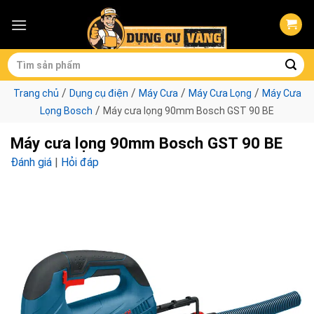
Skip
to
content
Tìm
kiếm:
/
/
/
/
Trang chủ
Dụng cụ điện
Máy Cưa
Máy Cưa Lọng
Máy Cưa
/
Lọng Bosch
Máy cưa lọng 90mm Bosch GST 90 BE
Máy cưa lọng 90mm Bosch GST 90 BE
Đánh giá
|
Hỏi đáp