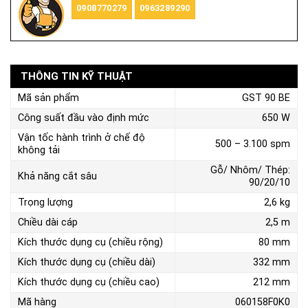
0908770279
0963289290
THÔNG TIN KỸ THUẬT
Mã sản phẩm
GST 90 BE
Công suất đầu vào định mức
650 W
Vận tốc hành trình ở chế độ
500 – 3.100 spm
không tải
Gỗ/ Nhôm/ Thép:
Khả năng cắt sâu
90/20/10
Trọng lượng
2,6 kg
Chiều dài cáp
2,5 m
Kích thước dụng cụ (chiều rộng)
80 mm
Kích thước dụng cụ (chiều dài)
332 mm
Kích thước dụng cụ (chiều cao)
212 mm
Mã hàng
060158F0K0