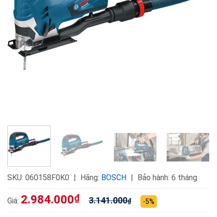
SKU:
060158F0K0
Hãng:
BOSCH
Bảo hành: 6 tháng
2.984.000
₫
3.141.000
Giá:
₫
-5%