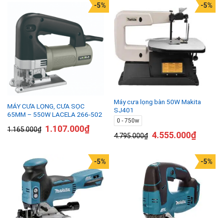
-5%
-5%
Máy cưa lọng bàn 50W Makita
MÁY CƯA LỌNG, CƯA SỌC
SJ401
65MM – 550W LACELA 266-502
0 - 750w
1.107.000
₫
1.165.000
₫
4.555.000
₫
4.795.000
₫
-5%
-5%