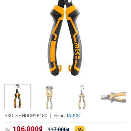
SKU:
HHHDCP28180
Hãng:
INGCO
106.000
₫
117.000
Giá:
₫
-9%