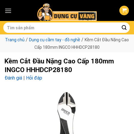
Skip
to
content
Tìm
kiếm:
/
/
Trang chủ
Dụng cụ cầm tay - đồ nghề
Kềm Cắt Đầu Nặng Cao
Cấp 180mm INGCO HHHDCP28180
Kềm Cắt Đầu Nặng Cao Cấp 180mm
INGCO HHHDCP28180
Đánh giá
|
Hỏi đáp