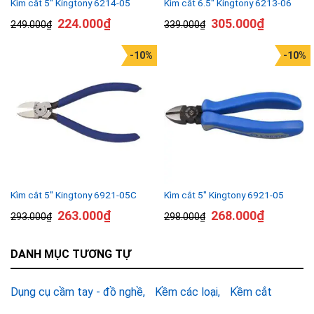
Kìm cắt 5″ Kingtony 6214-05
Kìm cắt 6.5″ Kingtony 6213-06
224.000
₫
305.000
₫
249.000
₫
339.000
₫
-10%
-10%
Kìm cắt 5″ Kingtony 6921-05C
Kìm cắt 5″ Kingtony 6921-05
263.000
₫
268.000
₫
293.000
₫
298.000
₫
DANH MỤC TƯƠNG TỰ
Dụng cụ cầm tay - đồ nghề
Kềm các loại
Kềm cắt