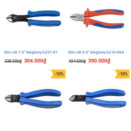
Kìm cắt 7,5″ Kingtony 6231-07
Kìm cắt 6.5″ Kingtony 6216-06A
304.000
₫
390.000
₫
338.000
₫
434.000
₫
-10%
-10%