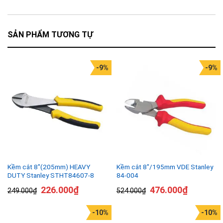
SẢN PHẨM TƯƠNG TỰ
-9%
-9%
Kềm cắt 8″(205mm) HEAVY
Kềm cắt 8″/195mm VDE Stanley
DUTY Stanley STHT84607-8
84-004
226.000
₫
476.000
₫
249.000
₫
524.000
₫
-10%
-10%