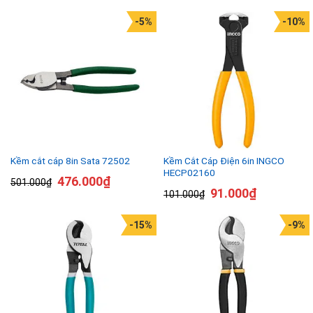
-5%
-10%
Kềm Cắt Cáp Điện 6in INGCO
Kềm cắt cáp 8in Sata 72502
HECP02160
476.000
₫
501.000
₫
91.000
₫
101.000
₫
-15%
-9%