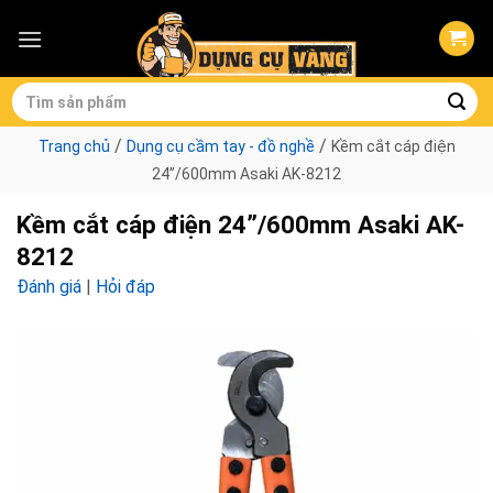
Skip
to
content
Tìm
kiếm:
/
/
Trang chủ
Dụng cụ cầm tay - đồ nghề
Kềm cắt cáp điện
24”/600mm Asaki AK-8212
Kềm cắt cáp điện 24”/600mm Asaki AK-
8212
Đánh giá
|
Hỏi đáp