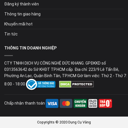
Đăng ký thành viên
Thông tin giao hàng
Khuyến mãi hot
Tin tức
THÔNG TIN DOANH NGHIỆP
CTY TNHH DỊCH VỤ CÔNG NGHỆ ĐỨC KHANG. GPĐKKD số
0313563642 do Sở KHĐT TP.HCM cấp. Địa chỉ: 223/9 Lê Tấn Bê,
Phường An Lạc, Quận Bình Tân, TP.HCM Giờ làm việc: Thứ 2 - Thứ 7:
8:00 - 18:00
Chấp nhận thanh toán
Copyrights © 2020 Dụng Cụ Vàng