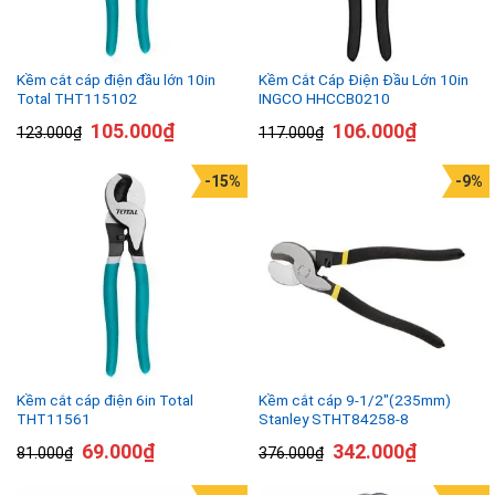
Kềm cắt cáp điện đầu lớn 10in
Kềm Cắt Cáp Điện Đầu Lớn 10in
Total THT115102
INGCO HHCCB0210
105.000
₫
106.000
₫
123.000
₫
117.000
₫
-15%
-9%
Kềm cắt cáp điện 6in Total
Kềm cắt cáp 9-1/2″(235mm)
THT11561
Stanley STHT84258-8
69.000
₫
342.000
₫
81.000
₫
376.000
₫