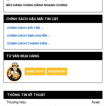
BẢO HÀNH CHÍNH HÃNG NHANH CHÓNG
CHÍNH SÁCH HẬU MÃI TIN CẬY
CHÍNH SÁCH ĐỔI TRẢ →
CHÍNH SÁCH VẬN CHUYỂN →
CHÍNH SÁCH THÀNH VIÊN →
TƯ VẤN MUA HÀNG
0908770279
0963289290
THÔNG TIN KỸ THUẬT
Thương hiệu
Asaki