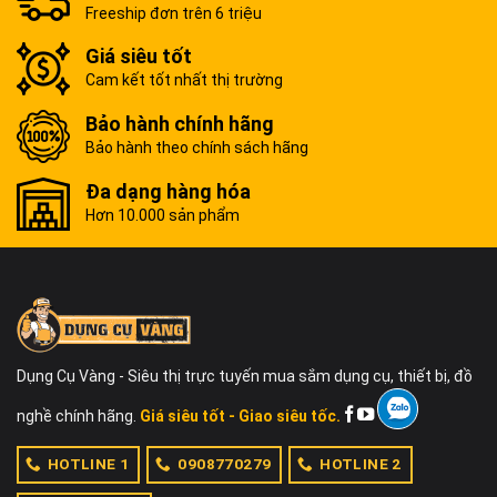
Freeship đơn trên 6 triệu
Giá siêu tốt
Cam kết tốt nhất thị trường
Bảo hành chính hãng
Bảo hành theo chính sách hãng
Đa dạng hàng hóa
Hơn 10.000 sản phẩm
Dụng Cụ Vàng - Siêu thị trực tuyến mua sắm dụng cụ, thiết bị, đồ
nghề chính hãng.
Giá siêu tốt - Giao siêu tốc.
HOTLINE 1
0908770279
HOTLINE 2