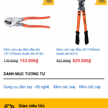
-10%
-10%
Kềm cắt cáp điện đầu lớn
Kềm cắt cáp điện 36”/900mm
10”/250mm Asaki AK-8183
Asaki AK-8215
153.000
₫
829.000
₫
170.000
₫
922.000
₫
DANH MỤC TƯƠNG TỰ
Dụng cụ cầm tay - đồ nghề
Kềm các loại
Kềm cắt cáp
Giao siêu tốc