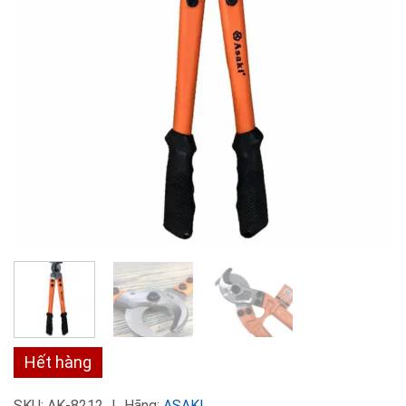
Hết hàng
SKU:
AK-8212
Hãng:
ASAKI