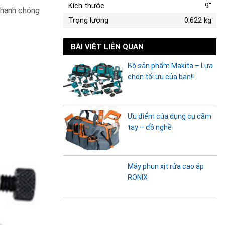
Kích thước
9"
nhanh chóng
Trọng lượng
0.622 kg
BÀI VIẾT LIÊN QUAN
Bộ sản phẩm Makita – Lựa
chọn tối ưu của bạn!!
Ưu điểm của dụng cụ cầm
tay – đồ nghề
Máy phun xịt rửa cao áp
RONIX