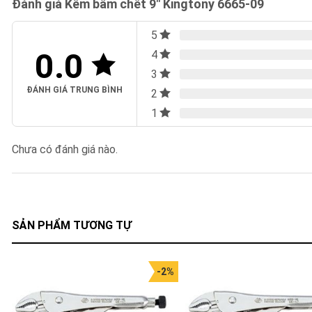
Đánh giá Kềm bấm chết 9″ Kingtony 6665-09
5
0.0
4
3
ĐÁNH GIÁ TRUNG BÌNH
2
1
Chưa có đánh giá nào.
SẢN PHẨM TƯƠNG TỰ
-2%