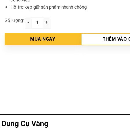
Hỗ trợ kẹp giữ sản phẩm nhanh chóng
Số lượng:
Kềm bấm chết 9" Kingtony 6665-09 số lượng
MUA NGAY
THÊM VÀO 
– Dụng Cụ Vàng