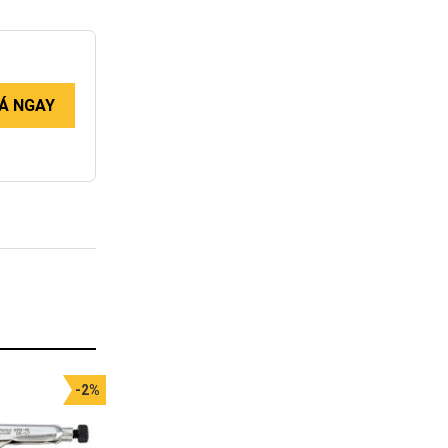
Á NGAY
-2%