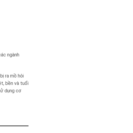
các ngành
bị ra mồ hôi
t, bền và tuổi
 sử dụng cơ