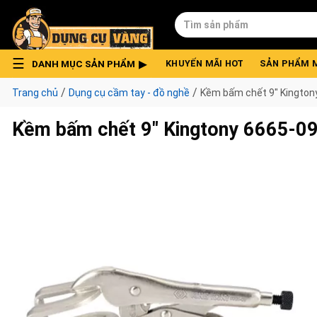
Skip
Tìm
to
kiếm:
content
DANH MỤC SẢN PHẨM
KHUYẾN MÃI HOT
SẢN PHẨM 
/
/
Trang chủ
Dụng cụ cầm tay - đồ nghề
Kềm bấm chết 9″ Kington
Kềm bấm chết 9″ Kingtony 6665-0