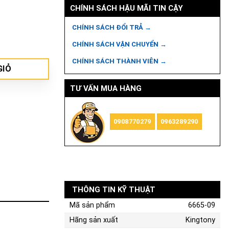
CHÍNH SÁCH HẬU MÃI TIN CẬY
CHÍNH SÁCH ĐỔI TRẢ →
CHÍNH SÁCH VẬN CHUYỂN →
CHÍNH SÁCH THÀNH VIÊN →
GIỎ
TƯ VẤN MUA HÀNG
0908770279
0963289290
THÔNG TIN KỸ THUẬT
Mã sản phẩm
6665-09
Hãng sản xuất
Kingtony