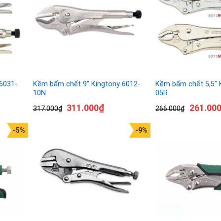
6031-
Kềm bấm chết 9″ Kingtony 6012-
Kềm bấm chết 5,5″ 
10N
05R
311.000
₫
261.00
317.000
₫
266.000
₫
-5%
-9%