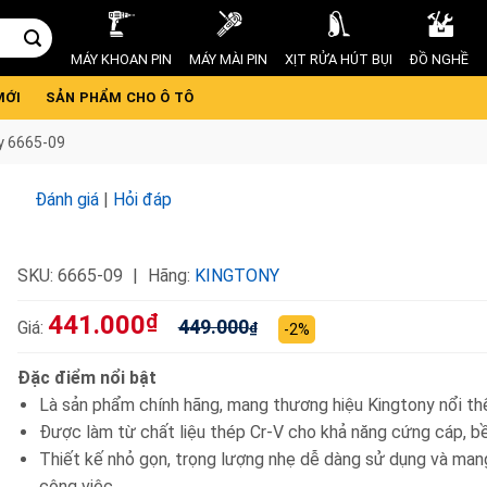
MÁY KHOAN PIN
MÁY MÀI PIN
XỊT RỬA HÚT BỤI
ĐỒ NGHỀ
MỚI
SẢN PHẨM CHO Ô TÔ
y 6665-09
9
Đánh giá
|
Hỏi đáp
SKU:
6665-09
Hãng:
KINGTONY
441.000
₫
449.000
Giá:
₫
-2%
Đặc điểm nổi bật
Là sản phẩm chính hãng, mang thương hiệu Kingtony nổi thế
Được làm từ chất liệu thép Cr-V cho khả năng cứng cáp, b
Thiết kế nhỏ gọn, trọng lượng nhẹ dễ dàng sử dụng và man
công việc