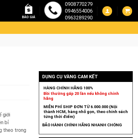
0908770279
0946554006
0963289290
BÁO GIÁ
DỤNG CỤ VÀNG CAM KẾT
HÀNG CHÍNH HÃNG 100%
Bồi thường gấp 20 lần nếu không chính
hãng
MIỄN PHÍ SHIP ĐƠN TỪ 6.000.000 (Nội
thành HCM, hàng nhỏ gọn, theo chính sách
 giới
từng thời điểm)
ền bỉ
BẢO HÀNH CHÍNH HÃNG NHANH CHÓNG
g theo trong