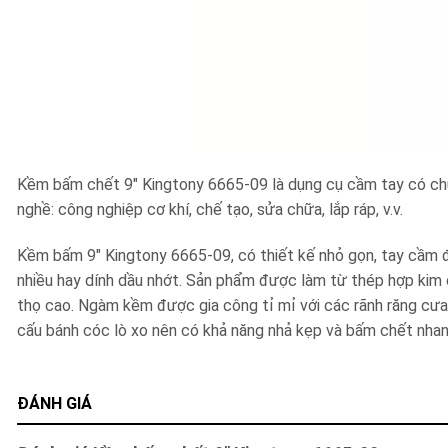
Kềm bấm chết 9″ Kingtony 6665-09 là dụng cụ cầm tay có chứ
nghề: công nghiệp cơ khí, chế tạo, sửa chữa, lắp ráp, v.v.
Kềm bấm 9″ Kingtony 6665-09, có thiết kế nhỏ gọn, tay cầm đư
nhiều hay dính dầu nhớt. Sản phẩm được làm từ thép hợp kim 
thọ cao. Ngàm kềm được gia công tỉ mỉ với các rãnh răng cưa 
cấu bánh cóc lò xo nên có khả năng nhả kẹp và bấm chết nhanh 
ĐÁNH GIÁ