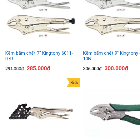
Kềm bấm chết 7″ Kingtony 6011-
Kềm bấm chết 9″ Kingtony 
07R
10N
285.000
₫
300.000
₫
291.000
₫
306.000
₫
-5%