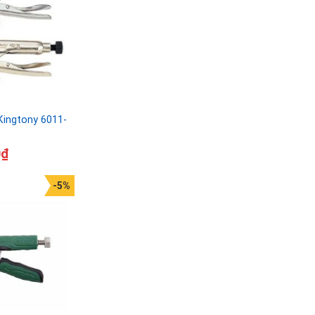
Kingtony 6011-
0
₫
-5%