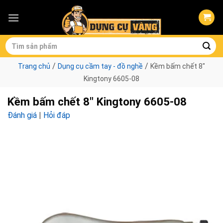
Skip
to
content
Tìm
kiếm:
/
/
Trang chủ
Dụng cụ cầm tay - đồ nghề
Kềm bấm chết 8″
Kingtony 6605-08
Kềm bấm chết 8″ Kingtony 6605-08
Đánh giá
|
Hỏi đáp