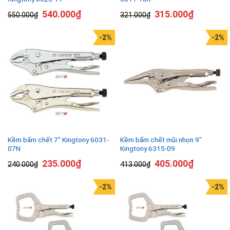
540.000
₫
315.000
₫
550.000
₫
321.000
₫
-2%
-2%
Kềm bấm chết 7″ Kingtony 6031-
Kềm bấm chết mũi nhọn 9″
07N
Kingtony 6315-09
235.000
₫
405.000
₫
240.000
₫
413.000
₫
-2%
-2%