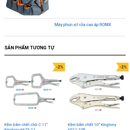
Máy phun xịt rửa cao áp RONIX
SẢN PHẨM TƯƠNG TỰ
-2%
-2%
Kềm bấm chết chữ C 11″
Kềm bấm chết 10″ Kingtony
Kingtony 6625-11
6011-10R