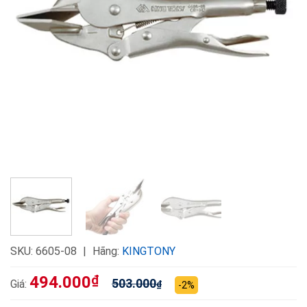
SKU:
6605-08
Hãng:
KINGTONY
494.000
₫
503.000
Giá:
₫
-2%