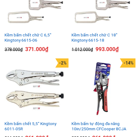
Kềm bấm chết chữ C 6,5″
Kềm bấm chết chữ C 18″
Kingtony 6615-06
Kingtony 6615-18
371.000
₫
993.000
₫
378.000
₫
1.012.000
₫
-2%
-14%
Kềm bấm chết 5,5″ Kingtony
Kềm bấm tự động đa năng
6011-05R
10in/250mm CFCooper 8CJA