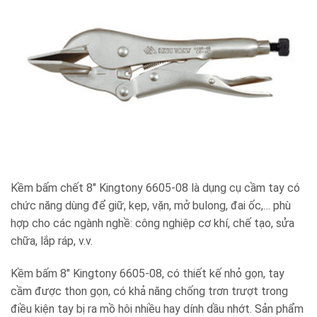
Kềm bấm chết 8″ Kingtony 6605-08 là dụng cụ cầm tay có
chức năng dùng để giữ, kẹp, vặn, mở bulong, đai ốc,… phù
hợp cho các ngành nghề: công nghiệp cơ khí, chế tạo, sửa
chữa, lắp ráp, v.v.
Kềm bấm 8″ Kingtony 6605-08, có thiết kế nhỏ gọn, tay
cầm được thon gọn, có khả năng chống trơn trượt trong
điều kiện tay bị ra mồ hôi nhiều hay dính dầu nhớt. Sản phẩm