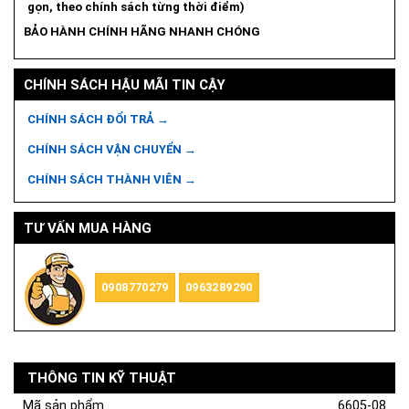
gọn, theo chính sách từng thời điểm)
BẢO HÀNH CHÍNH HÃNG NHANH CHÓNG
CHÍNH SÁCH HẬU MÃI TIN CẬY
CHÍNH SÁCH ĐỔI TRẢ →
CHÍNH SÁCH VẬN CHUYỂN →
CHÍNH SÁCH THÀNH VIÊN →
TƯ VẤN MUA HÀNG
0908770279
0963289290
THÔNG TIN KỸ THUẬT
Mã sản phẩm
6605-08