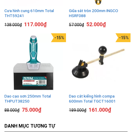
Cưa hình cung 610mm Total
Giũa sắt tròn 200mm INGCO
THT59241
HSRF088
117.000
₫
52.000
₫
138.000
₫
57.000
₫
-15%
-15%
Dao cạo sơn 250mm Total
Dao cắt kiếng hình compa
THPUT38250
600mm Total TGCT16001
75.000
₫
161.000
₫
88.000
₫
189.000
₫
DANH MỤC TƯƠNG TỰ