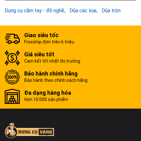
Dụng cụ cầm tay - đồ nghề
Dũa các loại
Dũa tròn
Giao siêu tốc
Freeship đơn trên 6 triệu
Giá siêu tốt
Cam kết tốt nhất thị trường
Bảo hành chính hãng
Bảo hành theo chính sách hãng
Đa dạng hàng hóa
Hơn 10.000 sản phẩm