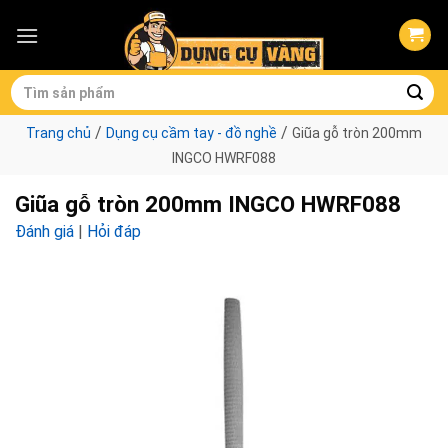
Skip
to
content
Tìm
kiếm:
/
/
Trang chủ
Dụng cụ cầm tay - đồ nghề
Giũa gỗ tròn 200mm
INGCO HWRF088
Giũa gỗ tròn 200mm INGCO HWRF088
Đánh giá
|
Hỏi đáp