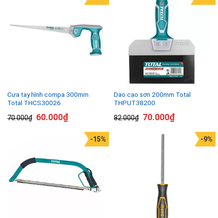
Cưa tay hình compa 300mm
Dao cạo sơn 200mm Total
Total THCS30026
THPUT38200
60.000
₫
70.000
₫
70.000
₫
82.000
₫
-15%
-9%