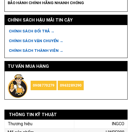
BẢO HÀNH CHÍNH HÃNG NHANH CHÓNG
CHÍNH SÁCH HẬU MÃI TIN CẬY
CHÍNH SÁCH ĐỔI TRẢ →
CHÍNH SÁCH VẬN CHUYỂN →
CHÍNH SÁCH THÀNH VIÊN →
TƯ VẤN MUA HÀNG
0908770279
0963289290
THÔNG TIN KỸ THUẬT
Thương hiệu
INGCO