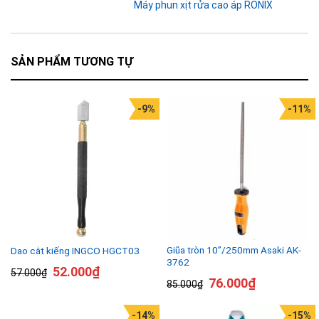
Máy phun xịt rửa cao áp RONIX
SẢN PHẨM TƯƠNG TỰ
-9%
-11%
Giũa tròn 10”/250mm Asaki AK-
Dao cắt kiếng INGCO HGCT03
3762
52.000
₫
57.000
₫
76.000
₫
85.000
₫
-14%
-15%