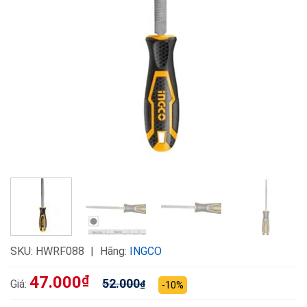
SKU:
HWRF088
Hãng:
INGCO
47.000
₫
52.000
Giá:
₫
-10%