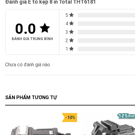
Đánh giá Ê tô kẹp 8 in Total THT6181
5
0.0
4
3
ĐÁNH GIÁ TRUNG BÌNH
2
1
Chưa có đánh giá nào.
SẢN PHẨM TƯƠNG TỰ
-10%