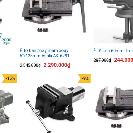
l
Ê tô bàn phay mâm xoay
Ê tô kẹp 60mm Tot
5”/125mm Asaki AK-6281
244.00
287.000
₫
2.290.000
₫
2.545.000
₫
-15%
-9%