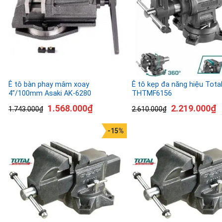
Ê tô bàn phay mâm xoay
Ê tô kẹp đa năng hiệu Tota
4”/100mm Asaki AK-6280
THTMF6156
1.568.000
₫
2.219.000
₫
1.743.000
₫
2.610.000
₫
-15%