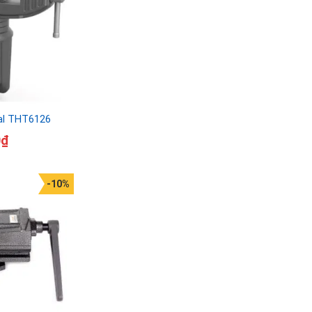
al THT6126
0
₫
-10%