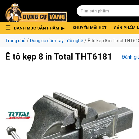
Skip
Tìm
to
kiếm:
content
DANH MỤC SẢN PHẨM
KHUYẾN MÃI HOT
SẢN PHẨM 
/
/
Trang chủ
Dụng cụ cầm tay - đồ nghề
Ê tô kẹp 8 in Total THT61
Ê tô kẹp 8 in Total THT6181
Đánh gi