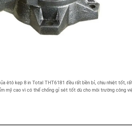
 êtô kẹp 8 in Total THT6181 đều rất bền bỉ, chịu nhiệt tốt, rất
hẩm mỹ cao vì có thể chống gỉ sét tốt dù cho môi trường công vi