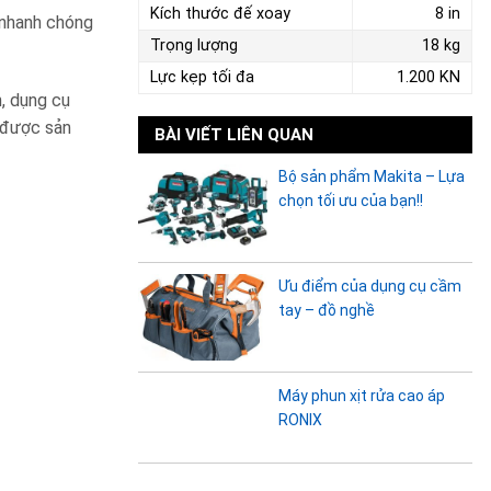
Kích thước đế xoay
8 in
 nhanh chóng
Trọng lượng
18 kg
Lực kẹp tối đa
1.200 KN
n, dụng cụ
g được sản
BÀI VIẾT LIÊN QUAN
Bộ sản phẩm Makita – Lựa
chọn tối ưu của bạn!!
Ưu điểm của dụng cụ cầm
tay – đồ nghề
Máy phun xịt rửa cao áp
RONIX