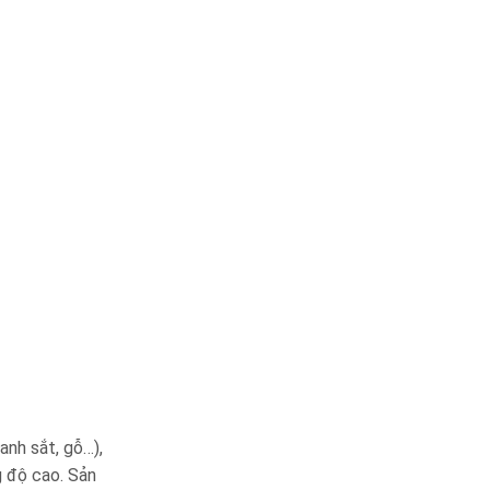
anh sắt, gỗ…),
g độ cao. Sản