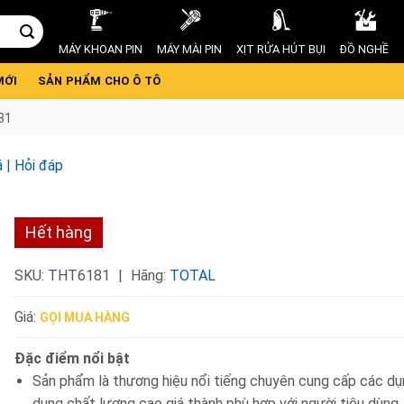
MÁY KHOAN PIN
MÁY MÀI PIN
XỊT RỬA HÚT BỤI
ĐỒ NGHỀ
MỚI
SẢN PHẨM CHO Ô TÔ
81
á
|
Hỏi đáp
Hết hàng
SKU:
THT6181
Hãng:
TOTAL
Giá:
GỌI MUA HÀNG
Đặc điểm nổi bật
Sản phẩm là thương hiệu nổi tiếng chuyên cung cấp các dụ
dụng chất lượng cao giá thành phù hợp với người tiêu dùng