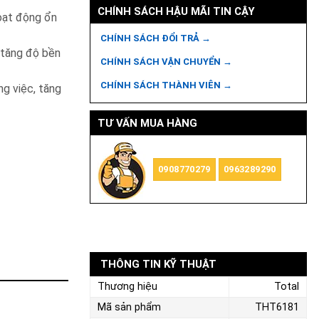
CHÍNH SÁCH HẬU MÃI TIN CẬY
oạt động ổn
CHÍNH SÁCH ĐỔI TRẢ →
̉, tăng độ bền
CHÍNH SÁCH VẬN CHUYỂN →
CHÍNH SÁCH THÀNH VIÊN →
ng việc, tăng
TƯ VẤN MUA HÀNG
0908770279
0963289290
THÔNG TIN KỸ THUẬT
Thương hiệu
Total
Mã sản phẩm
THT6181