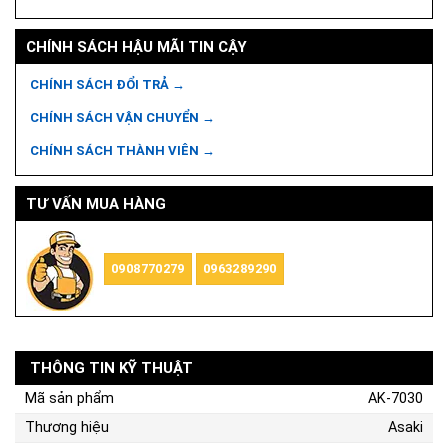
CHÍNH SÁCH HẬU MÃI TIN CẬY
CHÍNH SÁCH ĐỔI TRẢ →
CHÍNH SÁCH VẬN CHUYỂN →
CHÍNH SÁCH THÀNH VIÊN →
TƯ VẤN MUA HÀNG
0908770279
0963289290
THÔNG TIN KỸ THUẬT
Mã sản phẩm
AK-7030
Thương hiệu
Asaki