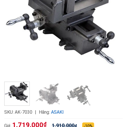
SKU:
AK-7030
Hãng:
ASAKI
1.719.000
₫
1.910.000
Giá:
₫
-10%