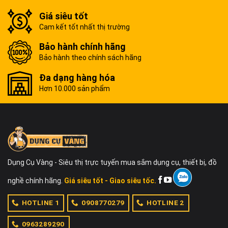
Giá siêu tốt
Cam kết tốt nhất thị trường
Bảo hành chính hãng
Bảo hành theo chính sách hãng
Đa dạng hàng hóa
Hơn 10.000 sản phẩm
Dụng Cụ Vàng - Siêu thị trực tuyến mua sắm dụng cụ, thiết bị, đồ
nghề chính hãng.
Giá siêu tốt - Giao siêu tốc.
HOTLINE 1
0908770279
HOTLINE 2
0963289290