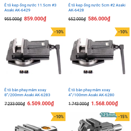
Ê tô kẹp ống nước 11.5cm #3
Ê tô kẹp ống nước 5cm #2 Asaki
Asaki AK-6429
AK-6428
859.000
₫
586.000
₫
955.000
₫
652.000
₫
-10%
-10%
Ê tô bàn phay mâm xoay
Ê tô bàn phay mâm xoay
8”/200mm Asaki AK-6283
4”/100mm Asaki AK-6280
6.509.000
₫
1.568.000
₫
7.233.000
₫
1.743.000
₫
-10%
-15%