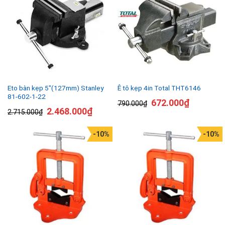
Eto bàn kẹp 5″(127mm) Stanley
Ê tô kẹp 4in Total THT6146
81-602-1-22
672.000
₫
790.000
₫
2.468.000
₫
2.715.000
₫
-10%
-10%