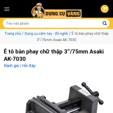
Skip
to
content
Tìm
kiếm:
/
/
Trang chủ
Dụng cụ cầm tay - đồ nghề
Ê tô bàn phay chữ thập
3”/75mm Asaki AK-7030
Ê tô bàn phay chữ thập 3”/75mm Asaki
AK-7030
Đánh giá
|
Hỏi đáp