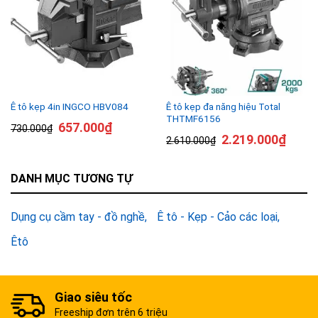
Ê tô kẹp đa năng hiệu Total
Ê tô kẹp 4in INGCO HBV084
THTMF6156
657.000
₫
730.000
₫
2.219.000
₫
2.610.000
₫
DANH MỤC TƯƠNG TỰ
Dụng cụ cầm tay - đồ nghề
Ê tô - Kẹp - Cảo các loại
Êtô
Giao siêu tốc
Freeship đơn trên 6 triệu