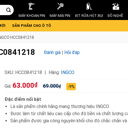
MÁY KHOAN PIN
MÁY MÀI PIN
XỊT RỬA HÚT BỤI
ĐỒ NGHỀ
MỚI
SẢN PHẨM CHO Ô TÔ
INGCO HCC0841218
CC0841218
Đánh giá
|
Hỏi đáp
SKU:
HCC0841218
Hãng:
INGCO
63.000
₫
69.000
Giá:
₫
-9%
Đặc điểm nổi bật
Là sản phẩm chính hãng mang thương hiệu INGCO
Được làm từ chất liệu cao cấp cho độ bền và chất lượng c
Sản phẩm được gia công nguyên khối cho độ chắc chắn và 