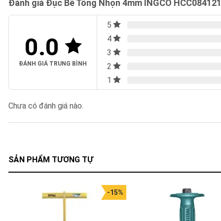
Đánh giá Đục Bê Tông Nhọn 4mm INGCO HCC08412
5
0.0
4
3
ĐÁNH GIÁ TRUNG BÌNH
2
1
Chưa có đánh giá nào.
SẢN PHẨM TƯƠNG TỰ
-15%