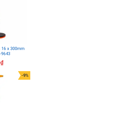
n 16 x 300mm
K-9643
0
₫
-9%