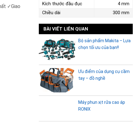
Kích thước đầu đục
4 mm
hất ✓Giao
Chiều dài
300 mm
BÀI VIẾT LIÊN QUAN
Bộ sản phẩm Makita – Lựa
chọn tối ưu của bạn!!
Ưu điểm của dụng cụ cầm
tay – đồ nghề
Máy phun xịt rửa cao áp
RONIX