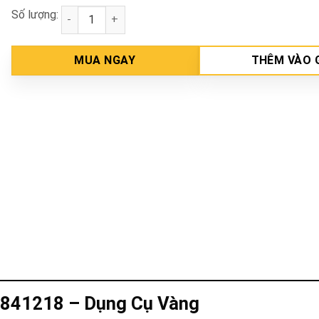
Số lượng:
Đục Bê Tông Nhọn 4mm INGCO HCC0841218 số lượ
MUA NGAY
THÊM VÀO 
841218 – Dụng Cụ Vàng