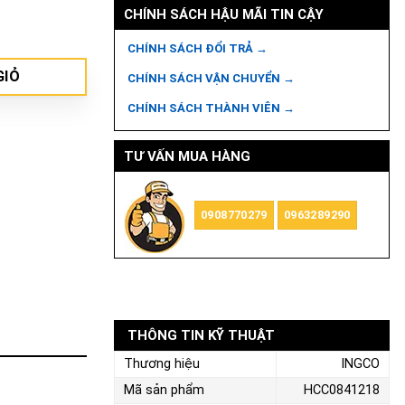
CHÍNH SÁCH HẬU MÃI TIN CẬY
ng
CHÍNH SÁCH ĐỔI TRẢ →
GIỎ
CHÍNH SÁCH VẬN CHUYỂN →
CHÍNH SÁCH THÀNH VIÊN →
TƯ VẤN MUA HÀNG
0908770279
0963289290
THÔNG TIN KỸ THUẬT
Thương hiệu
INGCO
Mã sản phẩm
HCC0841218