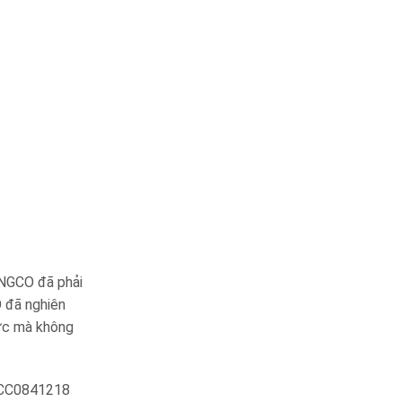
INGCO đã phải
 đã nghiên
lực mà không
 HCC0841218