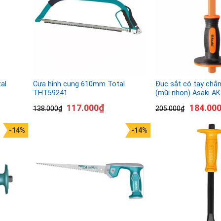
al
Cưa hình cung 610mm Total
Đục sắt có tay chắ
THT59241
(mũi nhọn) Asaki A
117.000
₫
184.00
138.000
₫
205.000
₫
-14%
-14%