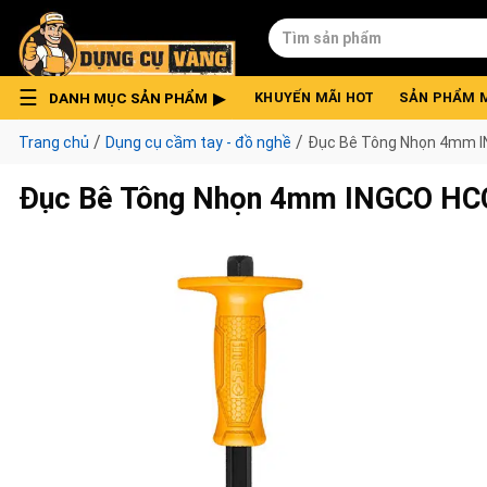
Skip
Tìm
to
kiếm:
content
DANH MỤC SẢN PHẨM
KHUYẾN MÃI HOT
SẢN PHẨM 
/
/
Trang chủ
Dụng cụ cầm tay - đồ nghề
Đục Bê Tông Nhọn 4mm 
Đục Bê Tông Nhọn 4mm INGCO H