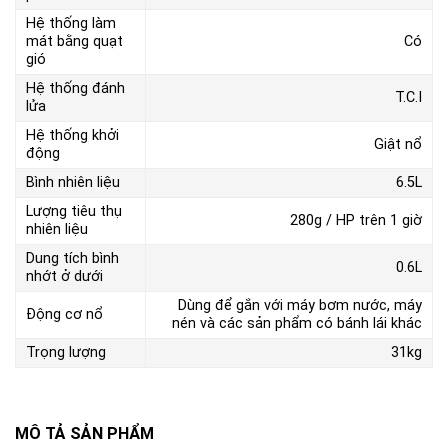
Hệ thống làm
mát bằng quạt
Có
gió
Hệ thống đánh
T.C.I
lửa
Hệ thống khởi
Giật nổ
động
Bình nhiên liệu
6.5L
Lượng tiêu thụ
280g / HP trên 1 giờ
nhiên liệu
Dung tích bình
0.6L
nhớt ở dưới
Dùng để gắn với máy bơm nước, máy
Động cơ nổ
nén và các sản phẩm có bánh lái khác
Trọng lượng
31kg
MÔ TẢ SẢN PHẨM