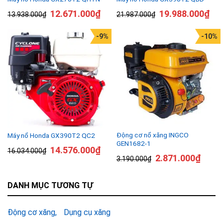
12.671.000
₫
19.988.000
₫
13.938.000
₫
21.987.000
₫
-9%
-10%
Động cơ nổ xăng INGCO
Máy nổ Honda GX390T2 QC2
GEN1682-1
14.576.000
₫
16.034.000
₫
2.871.000
₫
3.190.000
₫
DANH MỤC TƯƠNG TỰ
Động cơ xăng
Dụng cụ xăng