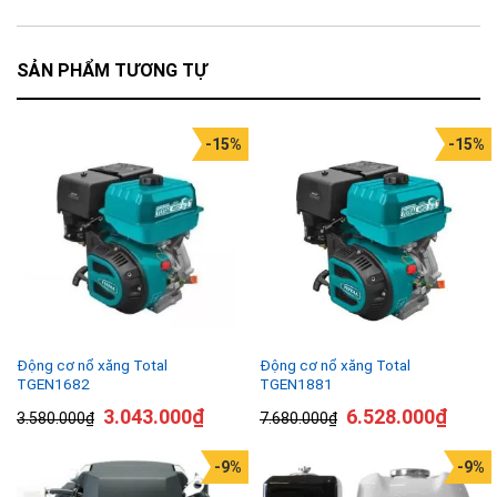
SẢN PHẨM TƯƠNG TỰ
-15%
-15%
Động cơ nổ xăng Total
Động cơ nổ xăng Total
TGEN1682
TGEN1881
3.043.000
₫
6.528.000
₫
3.580.000
₫
7.680.000
₫
-9%
-9%