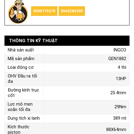
0908770279
0963289290
THÔNG TIN KỸ THUẬT
Nhà sản xuất
INGCO
Mã sản phẩm
GEN1882
Loại động cơ
4 thì
OHV Đầu ra tối
13HP
đa
Đường kính trục
25.4mm
cốt
Lực mô men
29Nm
xoắn tối đa
Dung tích xi lanh
389 ml
Kích thước
88X64mm
piston