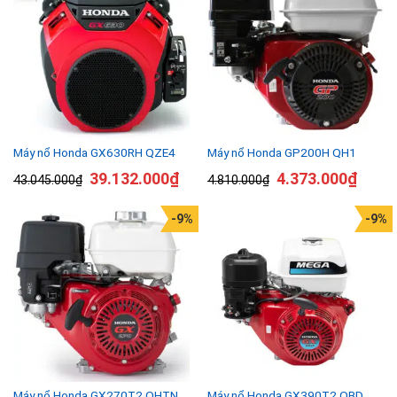
Máy nổ Honda GX630RH QZE4
Máy nổ Honda GP200H QH1
39.132.000
₫
4.373.000
₫
43.045.000
₫
4.810.000
₫
-9%
-9%
Máy nổ Honda GX270T2 QHTN
Máy nổ Honda GX390T2 QBD