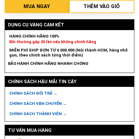
MUA NGAY
THÊM VÀO GIỎ
DỤNG CỤ VÀNG CAM KẾT
HÀNG CHÍNH HÃNG 100%
Bồi thường gấp 20 lần nếu không chính hãng
MIỄN PHÍ SHIP ĐƠN TỪ 6.000.000 (Nội thành HCM, hàng nhỏ
gọn, theo chính sách từng thời điểm)
BẢO HÀNH CHÍNH HÃNG NHANH CHÓNG
CHÍNH SÁCH HẬU MÃI TIN CẬY
CHÍNH SÁCH ĐỔI TRẢ →
CHÍNH SÁCH VẬN CHUYỂN →
CHÍNH SÁCH THÀNH VIÊN →
TƯ VẤN MUA HÀNG