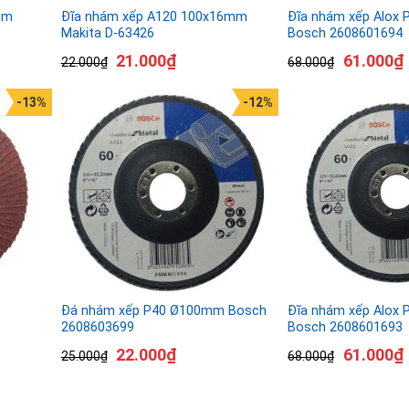
mm
Đĩa nhám xếp A120 100x16mm
Đĩa nhám xếp Alox
Makita D-63426
Bosch 2608601694
21.000
₫
61.000
₫
22.000
₫
68.000
₫
-13%
-12%
Đá nhám xếp P40 Ø100mm Bosch
Đĩa nhám xếp Alox
2608603699
Bosch 2608601693
22.000
₫
61.000
₫
25.000
₫
68.000
₫