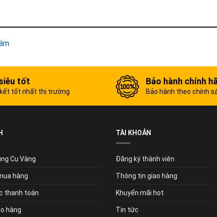
hám
siêu tốt
Bảo hành chính h
ết tốt nhất thị trường
Bảo hành theo chính s
H
TÀI KHOẢN
Dụng Cụ Vàng
Đăng ký thành viên
mua hàng
Thông tin giao hàng
c thanh toán
Khuyến mãi hot
ao hàng
Tin tức