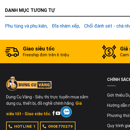
DANH MỤC TƯƠNG TỰ
Phụ tùng và phụ kiện
Đĩa nhám xếp
Chổi đánh sét - chà n
Giao siêu tốc
Giá 
Freeship đơn trên 6 triệu
Cam k
CHÍNH SÁC
Giới thiệu 
Dụng Cụ Vàng - Siêu thị trực tuyến mua sắm
dụng cụ, thiết bị, đồ nghề chính hãng.
Giá
Hướng dẫn 
siêu tốt - Giao siêu tốc.
Phương thứ
Quy trình gi
HOTLINE 1
0908770279