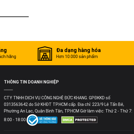
ãng
Đa dạng hàng hóa
ách hãng
Hơn 10.000 sản phẩm
THÔNG TIN DOANH NGHIỆP
CTY TNHH DỊCH VỤ CÔNG NGHỆ ĐỨC KHANG. GPĐKKD số
0313563642 do Sở KHĐT TP.HCM cấp. Địa chỉ: 223/9 Lê Tấn Bê,
Phường An Lạc, Quận Bình Tân, TP.HCM Giờ làm việc: Thứ 2 - Thứ 7:
8:00 - 18:00