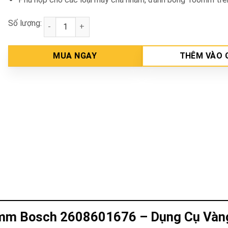
Số lượng:
Đĩa nhám xếp Alox P60 Ø100mm Bosch 2608601676 
MUA NGAY
THÊM VÀO 
0mm Bosch 2608601676 – Dụng Cụ Vàn