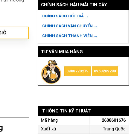
CHÍNH SÁCH HẬU MÃI TIN CẬY
số lượng
CHÍNH SÁCH ĐỔI TRẢ →
CHÍNH SÁCH VẬN CHUYỂN →
GIỎ
CHÍNH SÁCH THÀNH VIÊN →
TƯ VẤN MUA HÀNG
0908770279
0963289290
THÔNG TIN KỸ THUẬT
Mã hàng
2608601676
g
Xuất xứ
Trung Quốc