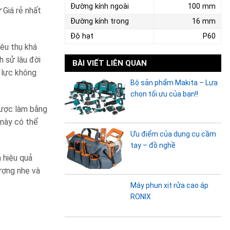
Đường kính ngoài
100 mm
✓
Giá rẻ nhất
Đường kính trong
16 mm
Độ hạt
P60
êu thụ khá
h sử lâu đời
BÀI VIẾT LIÊN QUAN
 lực không
Bộ sản phẩm Makita – Lựa
chọn tối ưu của bạn!!
ược làm bằng
 này có thể
Ưu điểm của dụng cụ cầm
tay – đồ nghề
 hiệu quả
ượng nhẹ và
Máy phun xịt rửa cao áp
RONIX