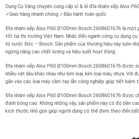
Dụng Cụ Vàng chuyên cung cấp sỉ & lẻ đĩa nhám xếp Alox
✓
Giao hàng nhanh chóng
✓
Bảo hành toàn quốc
Đĩa nhám xếp Alox P60 Ø100mm Bosch 2608601676 là một phụ k
tốt tại thị trường Việt Nam. Nhắc đến ngành công cụ dụng cụ 
từ nước Đức – Bosch. Sản phẩm của thương hiệu này luôn nhậ
ngừng nâng cao chất lượng và hiệu suất hoạt động.
Đĩa nhám xếp Alox P60 Ø100mm Bosch 2608601676 được sử d
nhiều vật liệu khác nhau như kim loại, kim loại màu, nhựa. V
gắn vào các loại máy cầm tay lẫn công nghiệp giúp tiết kiệm 
Đĩa nhám xếp Alox P60 Ø100mm Bosch 2608601676 được chế t
đánh bóng cao. Không những vậy, sản phẩm này có độ bền cao 
kích thước nhỏ gọn giúp người dùng có thể đem theo đến bất 