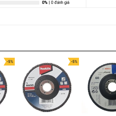
0%
| 0 đánh giá
-5%
-5%