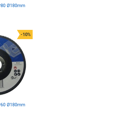
 P80 Ø180mm
-10%
 P60 Ø180mm