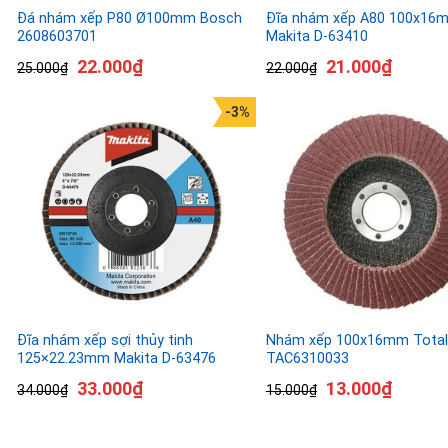
Đá nhám xếp P80 Ø100mm Bosch
Đĩa nhám xếp A80 100x16
2608603701
Makita D-63410
22.000
₫
21.000
₫
25.000
₫
22.000
₫
-3%
Đĩa nhám xếp sợi thủy tinh
Nhám xếp 100x16mm Total
125×22.23mm Makita D-63476
TAC6310033
33.000
₫
13.000
₫
34.000
₫
15.000
₫