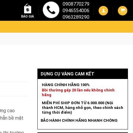
0908770279
0946554006
0963289290
BÁO GIÁ
DỤNG CỤ VÀNG CAM KẾT
HÀNG CHÍNH HÃNG 100%
Bồi thường gấp 20 lần nếu không chính
hãng
MIỄN PHÍ SHIP ĐƠN TỪ 6.000.000 (Nội
thành HCM, hàng nhỏ gọn, theo chính sách
ợng cao
từng thời điểm)
nhẵn bề mặt
BẢO HÀNH CHÍNH HÃNG NHANH CHÓNG
 thị trường