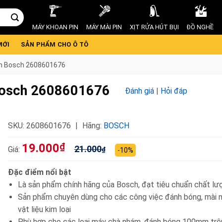
MÁY KHOAN PIN
MÁY MÀI PIN
XỊT RỬA HÚT BỤI
ĐỒ NGHỀ
MỚI
SẢN PHẨM CHO Ô TÔ
m Bosch 2608601676
Bosch 2608601676
Đánh giá
|
Hỏi đáp
SKU:
2608601676
Hãng:
BOSCH
19.000
₫
21.000
Giá:
₫
-10%
Đặc điểm nổi bật
Là sản phẩm chính hãng của Bosch, đạt tiêu chuẩn chất lư
Sản phẩm chuyên dùng cho các công việc đánh bóng, mài 
vật liệu kim loại
Phù hợp cho các loại máy chà nhám, đánh bóng 100mm trên