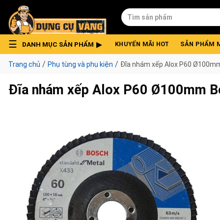
Skip
Tìm
to
kiếm:
content
DANH MỤC SẢN PHẨM
KHUYẾN MÃI HOT
SẢN PHẨM 
/
/
Trang chủ
Phụ tùng và phụ kiện
Đĩa nhám xếp Alox P60 Ø100m
Đĩa nhám xếp Alox P60 Ø100mm 