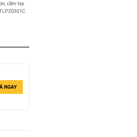
ọn, cầm tay
al TLP20301C
Á NGAY