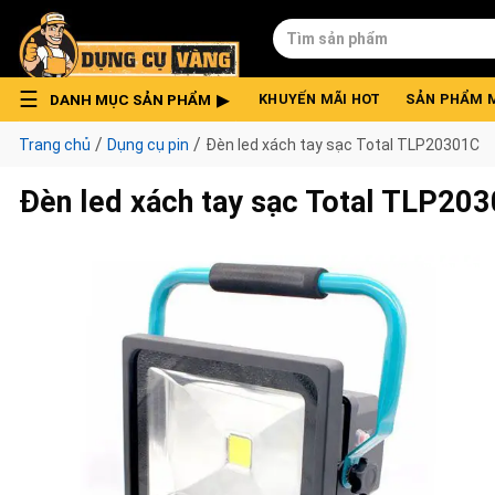
Skip
Tìm
to
kiếm:
content
DANH MỤC SẢN PHẨM
KHUYẾN MÃI HOT
SẢN PHẨM 
/
/
Trang chủ
Dụng cụ pin
Đèn led xách tay sạc Total TLP20301C
Đèn led xách tay sạc Total TLP20