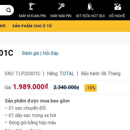
MÁY KHOAN PIN
MÁY MÀI PIN
XỊT RỬA HÚT BỤI
ĐỒ NGHỀ
MỚI
SẢN PHẨM CHO Ô TÔ
301C
Đánh giá
|
Hỏi đáp
SKU:
TLP20301C
Hãng:
TOTAL
Bảo hành: 06 Tháng
1.989.000
₫
2.340.000
Giá:
₫
-15%
Sản phẩm được mua bao gồm
– 01 sạc chuyển đổi
– 01 dây sạc trong xe hơi
– Đóng gói bằng hộp màu