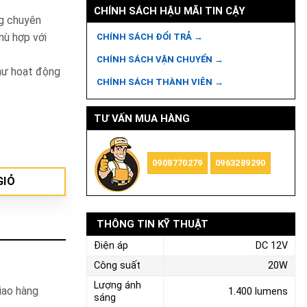
CHÍNH SÁCH HẬU MÃI TIN CẬY
ng chuyên
hù hợp với
CHÍNH SÁCH ĐỔI TRẢ →
CHÍNH SÁCH VẬN CHUYỂN →
hư hoạt động
CHÍNH SÁCH THÀNH VIÊN →
TƯ VẤN MUA HÀNG
0908770279
0963289290
GIỎ
THÔNG TIN KỸ THUẬT
Điện áp
DC 12V
Công suất
20W
Lượng ánh
iao hàng
1.400 lumens
sáng