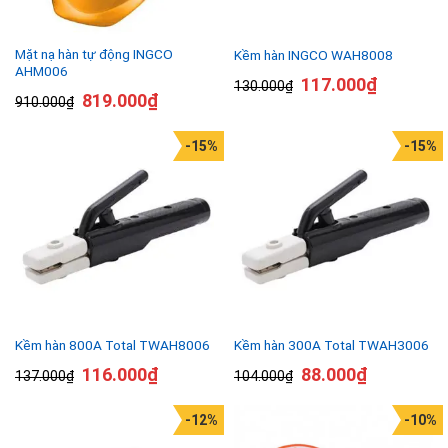
Mặt nạ hàn tự động INGCO
Kềm hàn INGCO WAH8008
AHM006
117.000
₫
130.000
₫
819.000
₫
910.000
₫
-15%
-15%
Kềm hàn 800A Total TWAH8006
Kềm hàn 300A Total TWAH3006
116.000
₫
88.000
₫
137.000
₫
104.000
₫
-12%
-10%