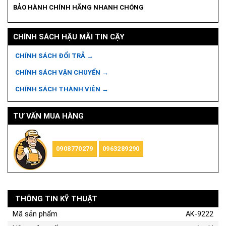
BẢO HÀNH CHÍNH HÃNG NHANH CHÓNG
CHÍNH SÁCH HẬU MÃI TIN CẬY
CHÍNH SÁCH ĐỔI TRẢ →
CHÍNH SÁCH VẬN CHUYỂN →
CHÍNH SÁCH THÀNH VIÊN →
TƯ VẤN MUA HÀNG
0908770279
0963289290
THÔNG TIN KỸ THUẬT
Mã sản phẩm
AK-9222