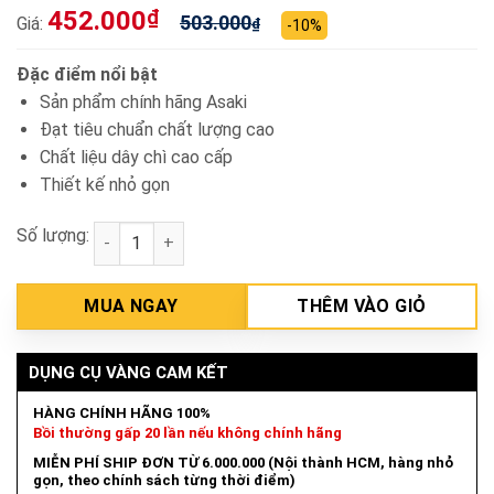
452.000
₫
503.000
Giá:
₫
-10%
Đặc điểm nổi bật
Sản phẩm chính hãng Asaki
Đạt tiêu chuẩn chất lượng cao
Chất liệu dây chì cao cấp
Thiết kế nhỏ gọn
Số lượng:
Dây chì hàn 400g/1.0mm Asaki AK-9222 số lượng
MUA NGAY
THÊM VÀO GIỎ
DỤNG CỤ VÀNG CAM KẾT
HÀNG CHÍNH HÃNG 100%
Bồi thường gấp 20 lần nếu không chính hãng
MIỄN PHÍ SHIP ĐƠN TỪ 6.000.000 (Nội thành HCM, hàng nhỏ
gọn, theo chính sách từng thời điểm)