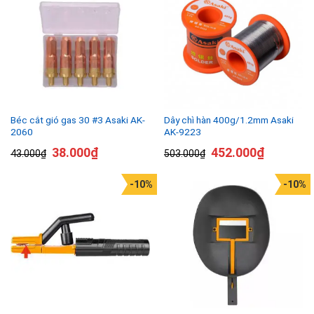
Béc cắt gió gas 30 #3 Asaki AK-
Dây chì hàn 400g/1.2mm Asaki
2060
AK-9223
38.000
₫
452.000
₫
43.000
₫
503.000
₫
-10%
-10%