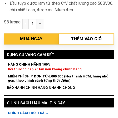
Đầu tuýp được làm từ thép CrV chất lượng cao 50BV30,
chịu nhiệt cao, được mạ Niken đen.
Số lượng:
Đầu tuýp 19mm Total THTST12191 số lượng
MUA NGAY
THÊM VÀO GIỎ
DỤNG CỤ VÀNG CAM KẾT
HÀNG CHÍNH HÃNG 100%
Bồi thường gấp 20 lần nếu không chính hãng
MIỄN PHÍ SHIP ĐƠN TỪ 6.000.000 (Nội thành HCM, hàng nhỏ
gọn, theo chính sách từng thời điểm)
BẢO HÀNH CHÍNH HÃNG NHANH CHÓNG
CHÍNH SÁCH HẬU MÃI TIN CẬY
CHÍNH SÁCH ĐỔI TRẢ →