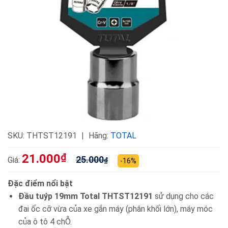
SKU:
THTST12191
Hãng:
TOTAL
21.000
₫
25.000
Giá:
₫
-16%
Đặc điểm nổi bật
Đầu tuýp 19mm Total THTST12191
sử dụng cho các
đai ốc cỡ vừa của xe gắn máy (phân khối lớn), máy móc
của ô tô 4 chỖ.