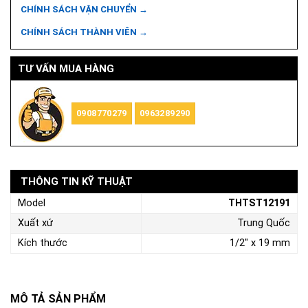
CHÍNH SÁCH VẬN CHUYỂN →
CHÍNH SÁCH THÀNH VIÊN →
TƯ VẤN MUA HÀNG
0908770279
0963289290
THÔNG TIN KỸ THUẬT
Model
THTST12191
Xuất xứ
Trung Quốc
Kích thước
1/2" x 19 mm
MÔ TẢ SẢN PHẨM