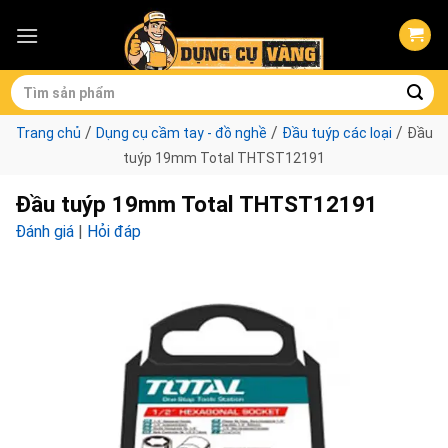
Skip
to
content
Tìm
kiếm:
/
/
/
Trang chủ
Dụng cụ cầm tay - đồ nghề
Đầu tuýp các loại
Đầu
tuýp 19mm Total THTST12191
Đầu tuýp 19mm Total THTST12191
Đánh giá
|
Hỏi đáp