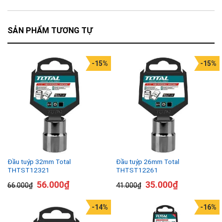
SẢN PHẨM TƯƠNG TỰ
-15%
-15%
Đầu tuýp 32mm Total
Đầu tuýp 26mm Total
THTST12321
THTST12261
56.000
₫
35.000
₫
66.000
₫
41.000
₫
-14%
-16%