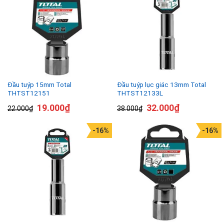
Đầu tuýp 15mm Total
Đầu tuýp lục giác 13mm Total
THTST12151
THTST12133L
19.000
₫
32.000
₫
22.000
₫
38.000
₫
-16%
-16%