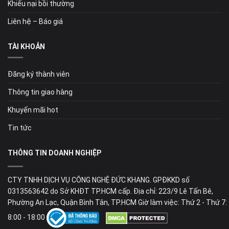
Khiếu nại bồi thường
Liên hệ – Báo giá
TÀI KHOẢN
Đăng ký thành viên
Thông tin giao hàng
Khuyến mãi hot
Tin tức
THÔNG TIN DOANH NGHIỆP
CTY TNHH DỊCH VỤ CÔNG NGHỆ ĐỨC KHANG. GPĐKKD số
0313563642 do Sở KHĐT TP.HCM cấp. Địa chỉ: 223/9 Lê Tấn Bê,
Phường An Lạc, Quận Bình Tân, TP.HCM Giờ làm việc: Thứ 2 - Thứ 7:
8:00 - 18:00