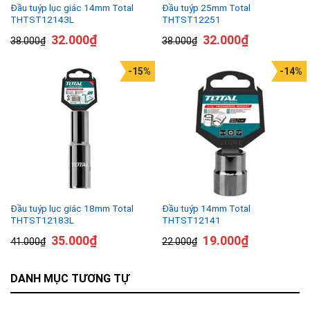
Đầu tuýp lục giác 14mm Total
Đầu tuýp 25mm Total
THTST12143L
THTST12251
32.000
₫
32.000
₫
38.000
₫
38.000
₫
-15%
-14%
Đầu tuýp lục giác 18mm Total
Đầu tuýp 14mm Total
THTST12183L
THTST12141
35.000
₫
19.000
₫
41.000
₫
22.000
₫
DANH MỤC TƯƠNG TỰ