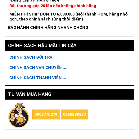
HÀNG CHÍNH HÃNG 100%
Bồi thường gấp 20 lần nếu không chính hãng
MIỄN PHÍ SHIP ĐƠN TỪ 6.000.000 (Nội thành HCM, hàng nhỏ
gọn, theo chính sách từng thời điểm)
BẢO HÀNH CHÍNH HÃNG NHANH CHÓNG
CHÍNH SÁCH HẬU MÃI TIN CẬY
CHÍNH SÁCH ĐỔI TRẢ →
CHÍNH SÁCH VẬN CHUYỂN →
CHÍNH SÁCH THÀNH VIÊN →
TƯ VẤN MUA HÀNG
0908770279
0963289290