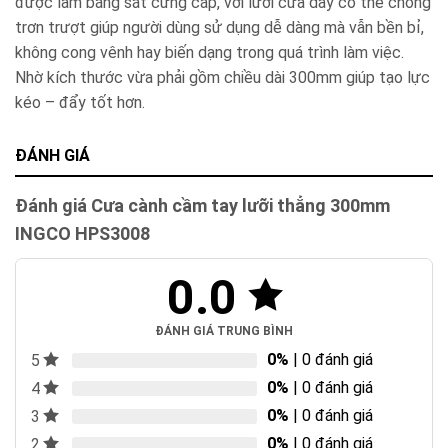
được làm bằng sắt cứng cáp, với lưỡi cưa dày có thể chống
trơn trượt giúp người dùng sử dụng dễ dàng mà vẫn bền bỉ,
không cong vênh hay biến dạng trong quá trình làm việc.
Nhờ kích thước vừa phải gồm chiều dài 300mm giúp tạo lực
kéo – đẩy tốt hơn.
ĐÁNH GIÁ
Đánh giá Cưa cành cầm tay lưỡi thẳng 300mm
INGCO HPS3008
0.0
ĐÁNH GIÁ TRUNG BÌNH
0%
| 0 đánh giá
5
0%
| 0 đánh giá
4
0%
| 0 đánh giá
3
0%
| 0 đánh giá
2