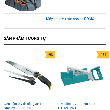
Máy phun xịt rửa cao áp RONIX
SẢN PHẨM TƯƠNG TỰ
-9%
-15%
Cưa cầm tay đa năng 3in1
Cưa cầm tay 300mm Total
Stanley 20-092-23
THT59126B