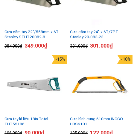
Cưa cầm tay 22″/558mm x 6T
Cưa cầm tay 24″ x 6T/7PT
Stanley STHT20082-8
Stanley 20-083-23
349.000
₫
301.000
₫
384.000
₫
331.000
₫
-15%
-10%
Cưa tay lá liễu 18in Total
Cưa hình cung 610mm INGCO
THT55186
HBS6101
90.000
₫
122.000
₫
106.000
₫
135.000
₫