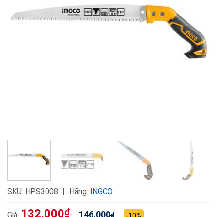
SKU:
HPS3008
Hãng:
INGCO
132.000
₫
146.000
Giá:
₫
-10%