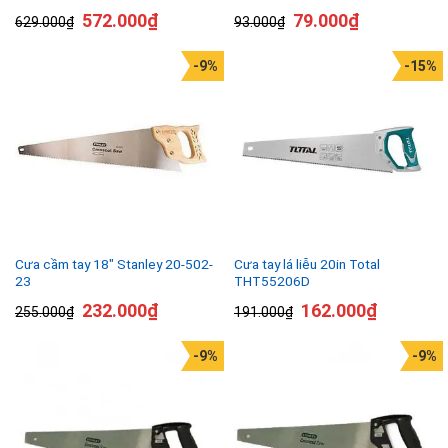
572.000
₫
79.000
₫
629.000
₫
93.000
₫
-9%
-15%
Cưa cầm tay 18″ Stanley 20-502-
Cưa tay lá liễu 20in Total
23
THT55206D
232.000
₫
162.000
₫
255.000
₫
191.000
₫
-9%
-9%