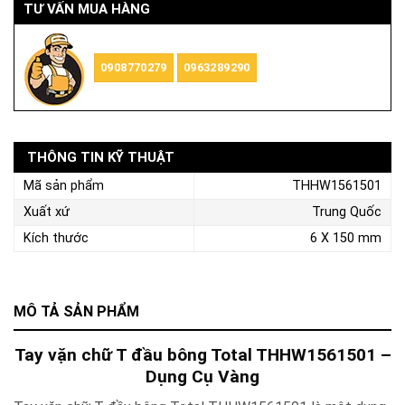
TƯ VẤN MUA HÀNG
0908770279
0963289290
THÔNG TIN KỸ THUẬT
Mã sản phẩm
THHW1561501
Xuất xứ
Trung Quốc
Kích thước
6 X 150 mm
MÔ TẢ SẢN PHẨM
Tay vặn chữ T đầu bông Total THHW1561501 –
Dụng Cụ Vàng