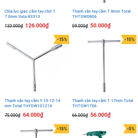
Chìa lục giác cầm tay chữ T
Thanh vặn tay cầm T 8mm Total
7.0mm Sata 83313
THTSW0806
126.000
₫
50.000
₫
133.000
₫
59.000
₫
-15%
-15%
Thanh vặn tay cầm Y 10-12-14
Thanh vặn tay cầm T 17mm Total
mm Total THYSW101214
THTSW1706
64.000
₫
56.000
₫
75.000
₫
66.000
₫
-15%
-5%