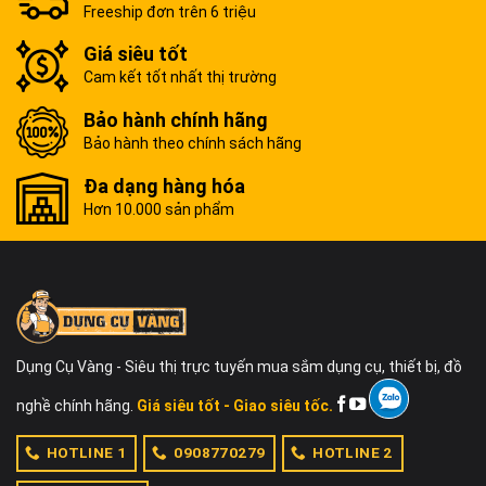
Freeship đơn trên 6 triệu
Giá siêu tốt
Cam kết tốt nhất thị trường
Bảo hành chính hãng
Bảo hành theo chính sách hãng
Đa dạng hàng hóa
Hơn 10.000 sản phẩm
Dụng Cụ Vàng - Siêu thị trực tuyến mua sắm dụng cụ, thiết bị, đồ
nghề chính hãng.
Giá siêu tốt - Giao siêu tốc.
HOTLINE 1
0908770279
HOTLINE 2