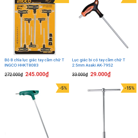
Bộ 8 chìa lục giác tay cầm chữ T
Lục giác bi có tay cầm chữ T
INGCO HHKT8083
2.5mm Asaki AK-7952
245.000
₫
29.000
₫
272.000
₫
33.000
₫
-5%
-15%