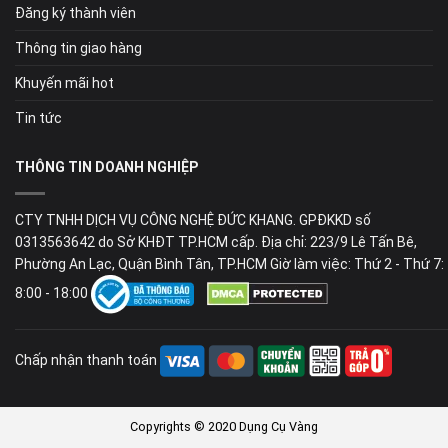
Đăng ký thành viên
Thông tin giao hàng
Khuyến mãi hot
Tin tức
THÔNG TIN DOANH NGHIỆP
CTY TNHH DỊCH VỤ CÔNG NGHỆ ĐỨC KHANG. GPĐKKD số
0313563642 do Sở KHĐT TP.HCM cấp. Địa chỉ: 223/9 Lê Tấn Bê,
Phường An Lạc, Quận Bình Tân, TP.HCM Giờ làm việc: Thứ 2 - Thứ 7:
8:00 - 18:00
Chấp nhận thanh toán
Copyrights © 2020 Dụng Cụ Vàng