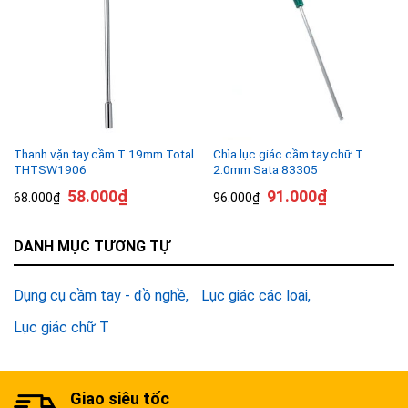
Thanh vặn tay cầm T 19mm Total
Chìa lục giác cầm tay chữ T
THTSW1906
2.0mm Sata 83305
58.000
₫
91.000
₫
68.000
₫
96.000
₫
DANH MỤC TƯƠNG TỰ
Dụng cụ cầm tay - đồ nghề
Lục giác các loại
Lục giác chữ T
Giao siêu tốc