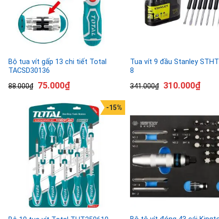
Bộ tua vít gấp 13 chi tiết Total
Tua vít 9 đầu Stanley STH
TACSD30136
8
75.000
₫
310.000
₫
88.000
₫
341.000
₫
-15%