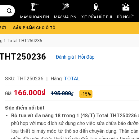
MÁY KHOAN PIN
MÁY MÀI PIN
XỊT RỬA HÚT BỤI
ĐỒ NGHỀ
MỚI
SẢN PHẨM CHO Ô TÔ
ong 1 Total THT250236
al THT250236
Đánh giá
|
Hỏi đáp
SKU:
THT250236
Hãng:
TOTAL
166.000
₫
195.000
Giá:
₫
-15%
Đặc điểm nổi bật
Bộ tua vít đa năng 18 trong 1 (48/T) Total THT250236
phù hợp với mục đích sử dụng cho việc sửa chữa bảo dưỡn
loại thiết bị máy móc từ thô sơ đến chuyên dụng. Thân cá
phần đầu vặn được thiết kế cân đối, tạo cảm giác thoải mái