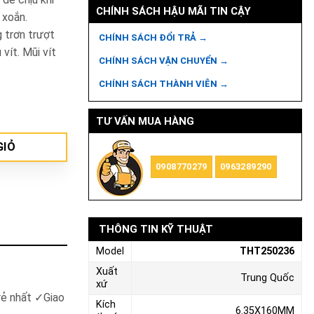
CHÍNH SÁCH HẬU MÃI TIN CẬY
 xoắn.
 trơn trượt
CHÍNH SÁCH ĐỔI TRẢ →
vít. Mũi vít
CHÍNH SÁCH VẬN CHUYỂN →
CHÍNH SÁCH THÀNH VIÊN →
ượng
TƯ VẤN MUA HÀNG
GIỎ
0908770279
0963289290
THÔNG TIN KỸ THUẬT
Model
THT250236
Xuất
Trung Quốc
xứ
rẻ nhất
✓
Giao
Kích
6.35X160MM