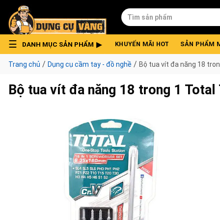
Skip
Tìm
to
kiếm:
content
DANH MỤC SẢN PHẨM
KHUYẾN MÃI HOT
SẢN PHẨM 
/
/
Trang chủ
Dụng cụ cầm tay - đồ nghề
Bộ tua vít đa năng 18 tr
Bộ tua vít đa năng 18 trong 1 Tot