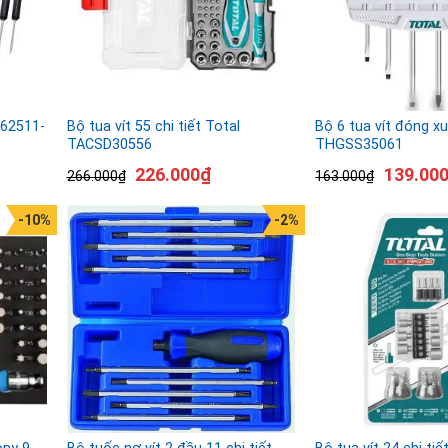
T62511-
Bộ tua vít 55 chi tiết Total
Bộ 6 tua vít đóng x
TACSD30556
THGSS35061
226.000
₫
139.00
266.000
₫
163.000
₫
-10%
-2%