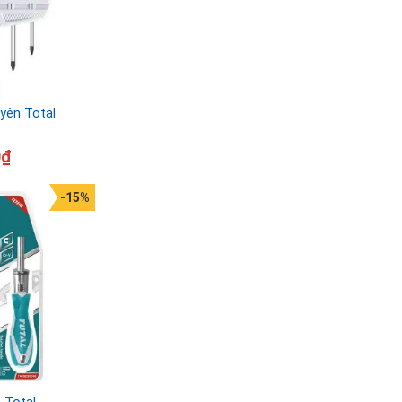
uyên Total
0
₫
-15%