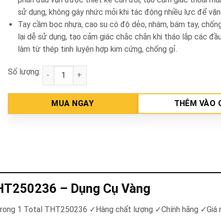
sử dụng, không gây nhức mỏi khi tác động nhiều lực để vặn
Tay cầm bọc nhựa, cao su có độ dẻo, nhám, bám tay, chống
lại dễ sử dụng, tạo cảm giác chắc chắn khi tháo lắp các đầu 
làm từ thép tinh luyện hợp kim cứng, chống gỉ.
Số lượng:
Bộ tua vít đa năng 18 trong 1 Total THT250236 số l
MUA NGAY
THÊM VÀO 
 THT250236 – Dụng Cụ Vàng
 trong 1 Total THT250236
✓
Hàng chất lượng
✓
Chính hãng
✓
Giá 