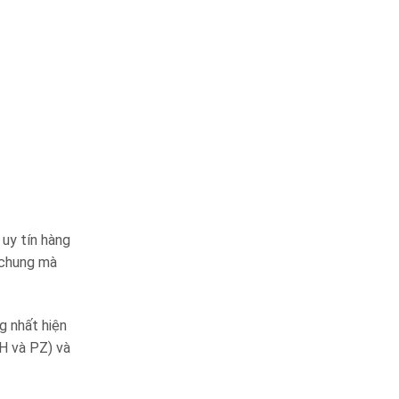
uy tín hàng
 chung mà
g nhất hiện
PH và PZ) và