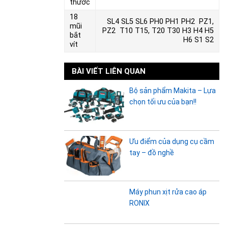
thước
18
SL4 SL5 SL6 PH0 PH1 PH2 PZ1,
mũi
PZ2 T10 T15, T20 T30 H3 H4 H5
bắt
H6 S1 S2
vít
BÀI VIẾT LIÊN QUAN
Bộ sản phẩm Makita – Lựa
chọn tối ưu của bạn!!
Ưu điểm của dụng cụ cầm
tay – đồ nghề
Máy phun xịt rửa cao áp
RONIX