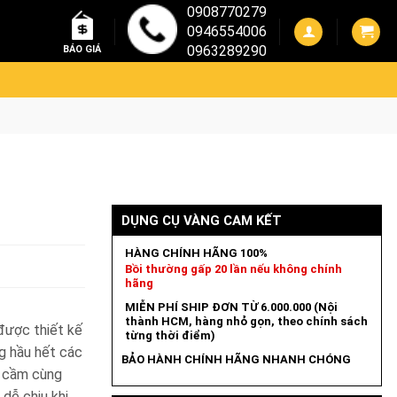
0908770279
0946554006
0963289290
BÁO GIÁ
DỤNG CỤ VÀNG CAM KẾT
HÀNG CHÍNH HÃNG 100%
Bồi thường gấp 20 lần nếu không chính
hãng
MIỄN PHÍ SHIP ĐƠN TỪ 6.000.000 (Nội
thành HCM, hàng nhỏ gọn, theo chính sách
được thiết kế
từng thời điểm)
g hầu hết các
BẢO HÀNH CHÍNH HÃNG NHANH CHÓNG
n cầm cùng
 dễ chịu khi