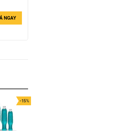
Á NGAY
-15%