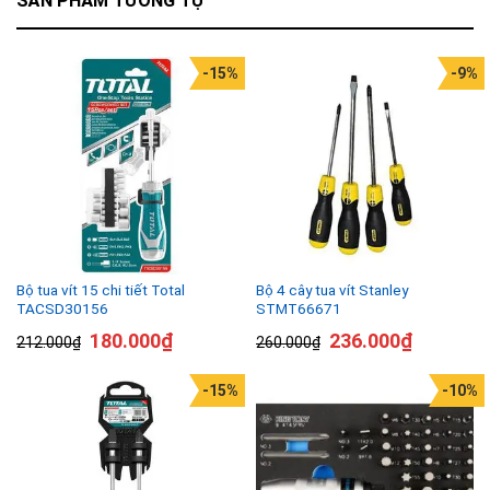
SẢN PHẨM TƯƠNG TỰ
-15%
-9%
Bộ tua vít 15 chi tiết Total
Bộ 4 cây tua vít Stanley
TACSD30156
STMT66671
180.000
₫
236.000
₫
212.000
₫
260.000
₫
-15%
-10%