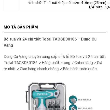
hình chữ T - 1 cái khớp nối size 4- 6mm(25mm) -
1/4" size : 5,
MÔ TẢ SẢN PHẨM
Bộ tua vít 24 chi tiết Total TACSD30186 – Dụng Cụ
Vàng
Dụng Cụ Vàng chuyên cung cấp sỉ & lẻ Bộ tua vít 24 chi tiết
Total TACSD30186
✓
Hàng chất lượng
✓
Chính hãng
✓
Giá
rẻ nhất
✓
Giao hàng nhanh chóng
✓
Bảo hành toàn quốc.