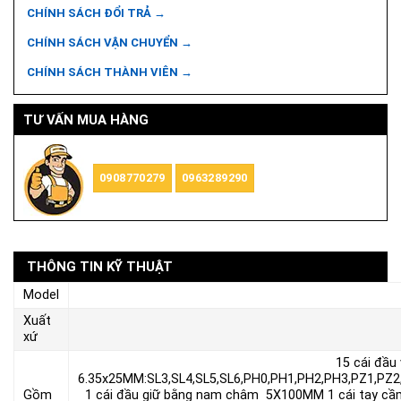
CHÍNH SÁCH ĐỔI TRẢ →
CHÍNH SÁCH VẬN CHUYỂN →
CHÍNH SÁCH THÀNH VIÊN →
TƯ VẤN MUA HÀNG
0908770279
0963289290
THÔNG TIN KỸ THUẬT
Model
Xuất
xứ
15 cái
6.35x25MM:SL3,SL4,SL5,SL6,PH0,PH1,PH2,PH3,PZ1,PZ2
Gồm
1 cái đầu giữ bằng nam châm 5X100MM 1 cái tay cầ