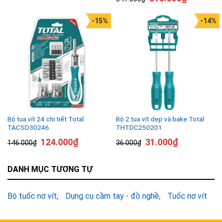
-15%
-14%
Bộ tua vít 24 chi tiết Total
Bộ 2 tua vít dẹp và bake Total
TACSD30246
THTDC250201
124.000
₫
31.000
₫
146.000
₫
36.000
₫
DANH MỤC TƯƠNG TỰ
Bộ tuốc nơ vít
Dụng cụ cầm tay - đồ nghề
Tuốc nơ vít