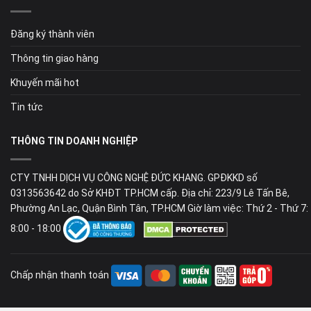
Đăng ký thành viên
Thông tin giao hàng
Khuyến mãi hot
Tin tức
THÔNG TIN DOANH NGHIỆP
CTY TNHH DỊCH VỤ CÔNG NGHỆ ĐỨC KHANG. GPĐKKD số
0313563642 do Sở KHĐT TP.HCM cấp. Địa chỉ: 223/9 Lê Tấn Bê,
Phường An Lạc, Quận Bình Tân, TP.HCM Giờ làm việc: Thứ 2 - Thứ 7:
8:00 - 18:00
Chấp nhận thanh toán