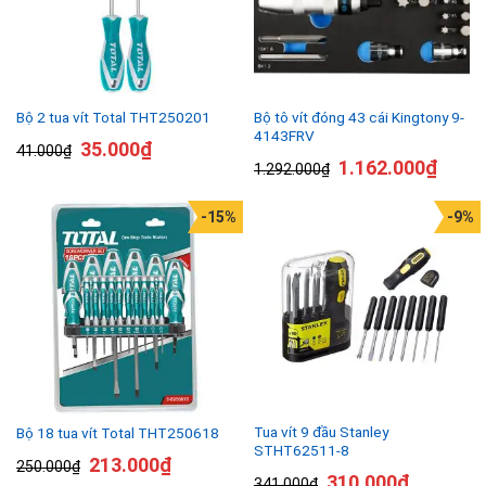
Bộ tô vít đóng 43 cái Kingtony 9-
Bộ 2 tua vít Total THT250201
4143FRV
35.000
₫
41.000
₫
1.162.000
₫
1.292.000
₫
-15%
-9%
Tua vít 9 đầu Stanley
Bộ 18 tua vít Total THT250618
STHT62511-8
213.000
₫
250.000
₫
310.000
₫
341.000
₫