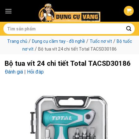
Skip
to
content
Tìm
kiếm:
/
/
/
Trang chủ
Dụng cụ cầm tay - đồ nghề
Tuốc nơ vít
Bộ tuốc
/
nơ vít
Bộ tua vít 24 chi tiết Total TACSD30186
Bộ tua vít 24 chi tiết Total TACSD30186
Đánh giá
|
Hỏi đáp