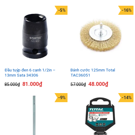
-5%
-16%
Đầu tuýp đen 6 cạnh 1/2in –
Bánh cước 125mm Total
13mm Sata 34306
TAC36051
81.000
₫
48.000
₫
85.000
₫
57.000
₫
-9%
-14%