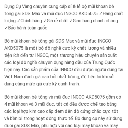
Dụng Cụ Vàng chuyên cung cấp sỉ & lẻ bộ mũi khoan bê
tông gài SDS Max và mũi đục INGCO AKD5075
✓
Hàng chất
lượng
✓
Chính hãng
✓
Giá rẻ nhất
✓
Giao hàng nhanh chóng
✓
Bảo hành toàn quốc
Bộ mũi khoan bê tông gài SDS Max và mũi đục INGCO
AKD5075 là một bộ đồ nghề cực kỳ chất lượng và nhiều
tiện ích đến từ INGCO, một thương hiệu chuyên sản xuất
các loại đồ nghề chuyên dụng hàng đầu của Trung Quốc
hiện nay. Các sản phẩm của INGCO đều được người dùng tại
Việt Nam đánh giá cao bởi chất lượng, độ tiện lợi khi sử
dụng cùng mức giá cực kỳ cạnh tranh.
Bộ mũi khoan bê tông và mũi đục INGCO AKD5075 gồm có
4 mũi khoan và 3 mũi đục, tất cả đều được chế tạo bằng
các loại hợp kim cao cấp đem đến độ cứng chắc cực tốt
và bền bỉ trong hoạt động thực tế. Bộ dụng cụ này sử dụng
đuôi gài SDS Max, phù hợp với các loại máy khoan và máy