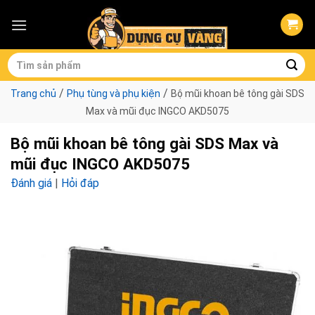
Skip
to
content
Tìm
kiếm:
/
/
Trang chủ
Phụ tùng và phụ kiện
Bộ mũi khoan bê tông gài SDS
Max và mũi đục INGCO AKD5075
Bộ mũi khoan bê tông gài SDS Max và
mũi đục INGCO AKD5075
Đánh giá
|
Hỏi đáp