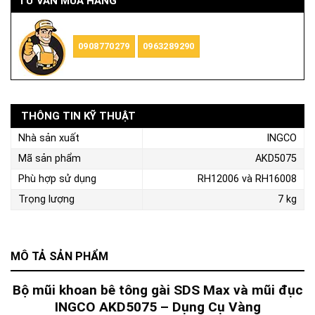
TƯ VẤN MUA HÀNG
0908770279
0963289290
THÔNG TIN KỸ THUẬT
Nhà sản xuất
INGCO
Mã sản phẩm
AKD5075
Phù hợp sử dụng
RH12006 và RH16008
Trọng lượng
7 kg
MÔ TẢ SẢN PHẨM
Bộ mũi khoan bê tông gài SDS Max và mũi đục
INGCO AKD5075 –
Dụng Cụ Vàng