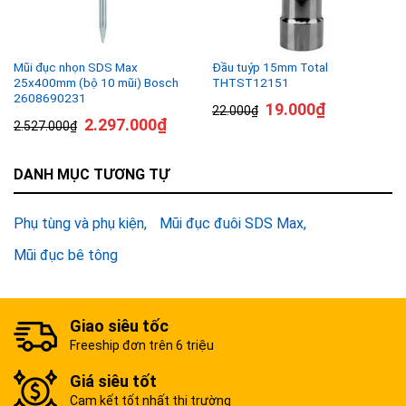
Mũi đục nhọn SDS Max
Đầu tuýp 15mm Total
25x400mm (bộ 10 mũi) Bosch
THTST12151
2608690231
19.000
₫
22.000
₫
2.297.000
₫
2.527.000
₫
DANH MỤC TƯƠNG TỰ
Phụ tùng và phụ kiện
Mũi đục đuôi SDS Max
Mũi đục bê tông
Giao siêu tốc
Freeship đơn trên 6 triệu
Giá siêu tốt
Cam kết tốt nhất thị trường