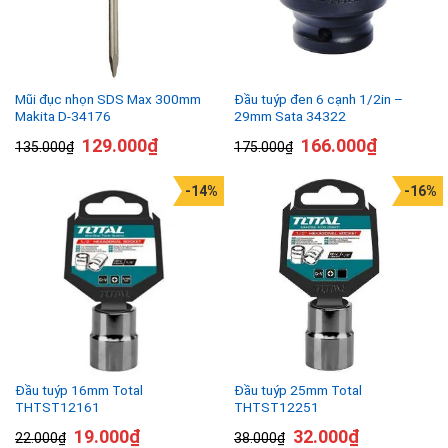
Mũi đục nhọn SDS Max 300mm
Đầu tuýp đen 6 cạnh 1/2in –
Makita D-34176
29mm Sata 34322
129.000
₫
166.000
₫
135.000
₫
175.000
₫
-14%
-16%
Đầu tuýp 16mm Total
Đầu tuýp 25mm Total
THTST12161
THTST12251
19.000
₫
32.000
₫
22.000
₫
38.000
₫