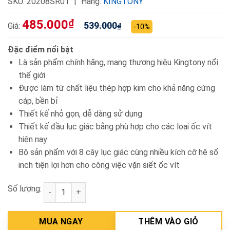
SKU:
20208SR01
Hãng:
KINGTONY
485.000
₫
539.000
Giá:
₫
-10%
Đặc điểm nổi bật
Là sản phẩm chính hãng, mang thương hiệu Kingtony nổi
thế giới
Được làm từ chất liệu thép hợp kim cho khả năng cứng
cáp, bền bỉ
Thiết kế nhỏ gọn, dễ dàng sử dụng
Thiết kế đầu lục giác bằng phù hợp cho các loại ốc vít
hiện nay
Bộ sản phẩm với 8 cây lục giác cùng nhiều kích cỡ hệ số
inch tiện lợi hơn cho công việc vặn siết ốc vít
Số lượng:
Bộ lục giác 8 chi tiết hệ inch Kingtony 20208SR01 s
MUA NGAY
THÊM VÀO GIỎ