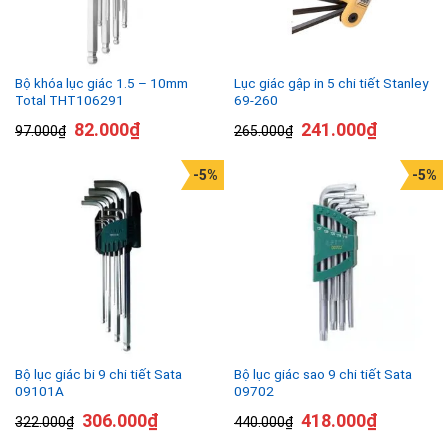
Bộ khóa lục giác 1.5 – 10mm
Lục giác gập in 5 chi tiết Stanley
Total THT106291
69-260
82.000
₫
241.000
₫
97.000
₫
265.000
₫
-5%
-5%
Bộ lục giác bi 9 chi tiết Sata
Bộ lục giác sao 9 chi tiết Sata
09101A
09702
306.000
₫
418.000
₫
322.000
₫
440.000
₫