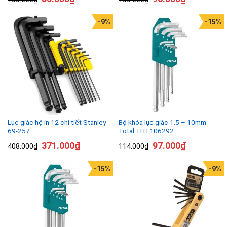
-9%
-15%
Lục giác hệ in 12 chi tiết Stanley
Bộ khóa lục giác 1.5 – 10mm
69-257
Total THT106292
371.000
₫
97.000
₫
408.000
₫
114.000
₫
-15%
-9%