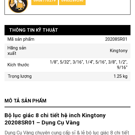
0908770279
0963289290
THÔNG TIN KỸ THUẬT
Mã sản phẩm
20208SR01
Hãng sản
Kingtony
xuất
1/8", 5/32", 3/16", 1/4", 5/16", 3/8", 1/2",
Kích thước
9/16"
Trọng lượng
1.25 kg
MÔ TẢ SẢN PHẨM
Bộ lục giác 8 chi tiết hệ inch Kingtony
20208SR01 – Dụng Cụ Vàng
Dụng Cụ Vàng chuyên cung cấp sỉ & lẻ bộ lục giác 8 chi tiết