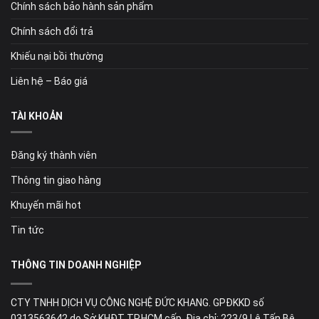
Chính sách bảo hành sản phẩm
Chính sách đổi trả
Khiếu nại bồi thường
Liên hệ – Báo giá
TÀI KHOẢN
Đăng ký thành viên
Thông tin giao hàng
Khuyến mãi hot
Tin tức
THÔNG TIN DOANH NGHIỆP
CTY TNHH DỊCH VỤ CÔNG NGHỆ ĐỨC KHANG. GPĐKKD số
0313563642 do Sở KHĐT TP.HCM cấp. Địa chỉ: 223/9 Lê Tấn Bê,