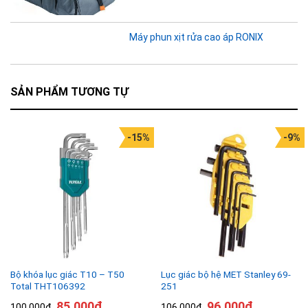
Máy phun xịt rửa cao áp RONIX
SẢN PHẨM TƯƠNG TỰ
-15%
-9%
Bộ khóa lục giác T10 – T50
Lục giác bộ hệ MET Stanley 69-
Total THT106392
251
85.000
₫
96.000
₫
100.000
₫
106.000
₫