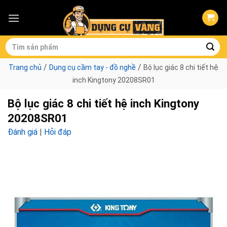
Skip
to
content
Tìm
kiếm:
/
/
Trang chủ
Dụng cụ cầm tay - đồ nghề
Bộ lục giác 8 chi tiết hệ
inch Kingtony 20208SR01
Bộ lục giác 8 chi tiết hệ inch Kingtony
20208SR01
Đánh giá
|
Hỏi đáp