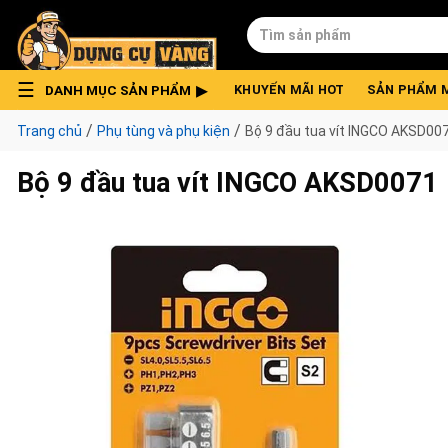
Skip
Tìm
to
kiếm:
content
DANH MỤC SẢN PHẨM
KHUYẾN MÃI HOT
SẢN PHẨM 
/
/
Trang chủ
Phụ tùng và phụ kiện
Bộ 9 đầu tua vít INGCO AKSD00
Bộ 9 đầu tua vít INGCO AKSD0071