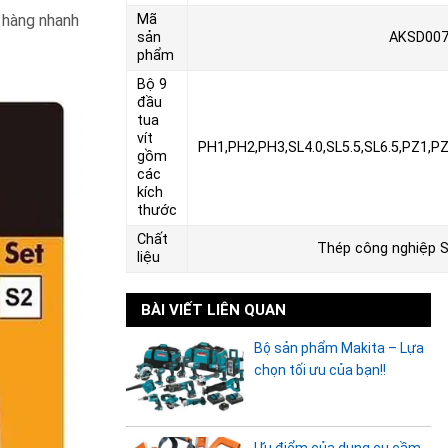
 hàng nhanh
Mã
sản
AKSD00
phẩm
Bộ 9
đầu
tua
vít
PH1,PH2,PH3,SL4.0,SL5.5,SL6.5,PZ1,P
gồm
các
kích
thước
Chất
Thép công nghiệp 
liệu
BÀI VIẾT LIÊN QUAN
Bộ sản phẩm Makita – Lựa
chọn tối ưu của bạn!!
Ưu điểm của dụng cụ cầm