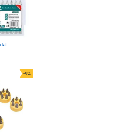
otal
-9%