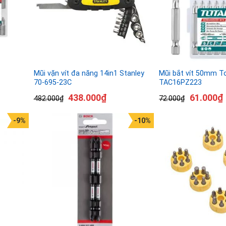
Mũi vặn vít đa năng 14in1 Stanley
Mũi bắt vít 50mm T
70-695-23C
TAC16PZ223
438.000
₫
61.000
₫
482.000
₫
72.000
₫
-9%
-10%