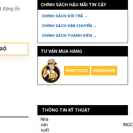
CHÍNH SÁCH HẬU MÃI TIN CẬY
ạt động ổn
CHÍNH SÁCH ĐỔI TRẢ →
CHÍNH SÁCH VẬN CHUYỂN →
CHÍNH SÁCH THÀNH VIÊN →
GIỎ
TƯ VẤN MUA HÀNG
0908770279
0963289290
THÔNG TIN KỸ THUẬT
Nhà
sản
ING
xuất