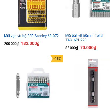
Mũi bắt vít 50mm Total
Mũi vặn vít bộ 33P Stanley 68-072
TAC16PH223
182.000
₫
200.000
₫
70.000
₫
82.000
₫
-15%