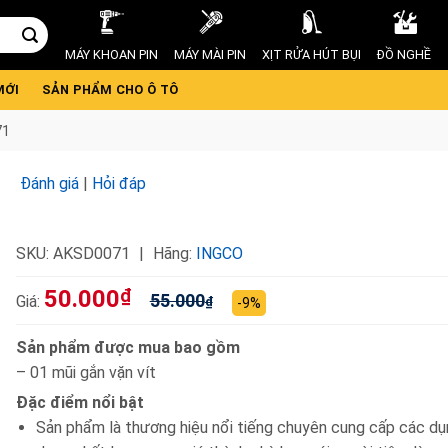
MÁY KHOAN PIN
MÁY MÀI PIN
XỊT RỬA HÚT BỤI
ĐỒ NGHỀ
MỚI
SẢN PHẨM CHO Ô TÔ
71
Đánh giá
|
Hỏi đáp
SKU:
AKSD0071
Hãng:
INGCO
50.000
₫
55.000
Giá:
₫
-9%
Sản phẩm được mua bao gồm
– 01 mũi gắn vặn vít
Đặc điểm nổi bật
Sản phẩm là thương hiệu nổi tiếng chuyên cung cấp các dụ