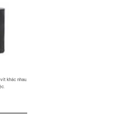
vít khác nhau.
ệc.