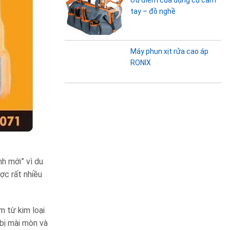
tay – đồ nghề
Máy phun xịt rửa cao áp
RONIX
nh mới” vì du
c rất nhiều
m từ kim loại
bị mài mòn và