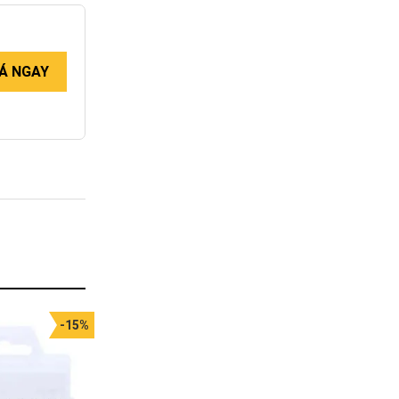
Á NGAY
-15%