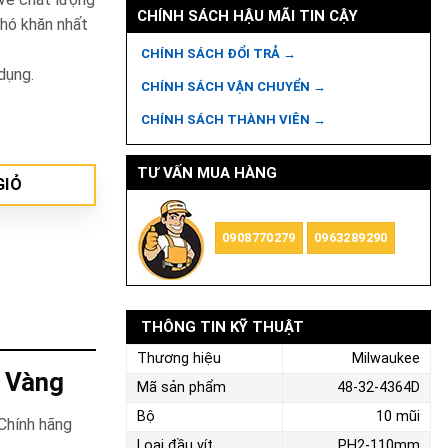
CHÍNH SÁCH HẬU MÃI TIN CẬY
hó khăn nhất
CHÍNH SÁCH ĐỔI TRẢ →
dụng.
CHÍNH SÁCH VẬN CHUYỂN →
48-32-4364D số lượng
CHÍNH SÁCH THÀNH VIÊN →
TƯ VẤN MUA HÀNG
GIỎ
0908770279
0963289290
THÔNG TIN KỸ THUẬT
Thương hiệu
Milwaukee
ụ Vàng
Mã sản phẩm
48-32-4364D
Bộ
10 mũi
Chính hãng
Loại đầu vít
PH2-110mm