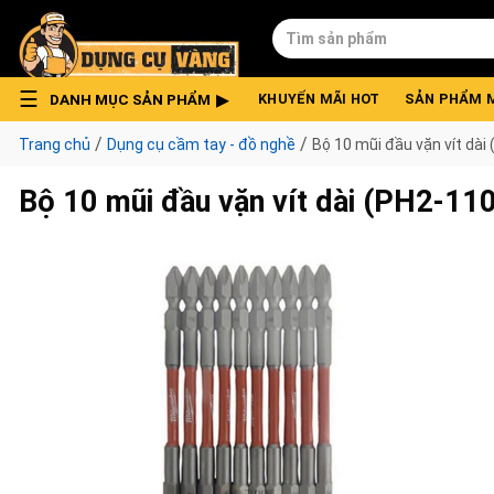
Skip
Tìm
to
kiếm:
content
DANH MỤC SẢN PHẨM
KHUYẾN MÃI HOT
SẢN PHẨM 
/
/
Trang chủ
Dụng cụ cầm tay - đồ nghề
Bộ 10 mũi đầu vặn vít d
Bộ 10 mũi đầu vặn vít dài (PH2-