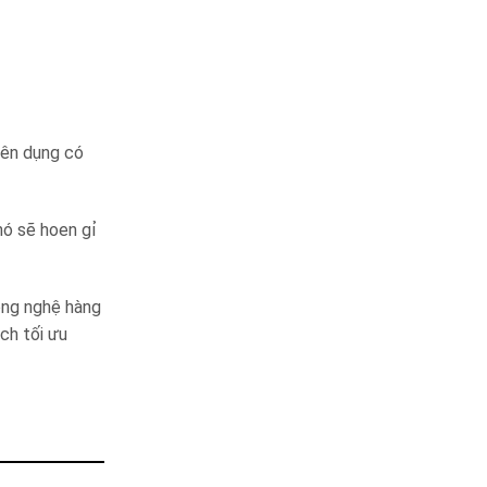
yên dụng có
nó sẽ hoen gỉ
ông nghệ hàng
ch tối ưu