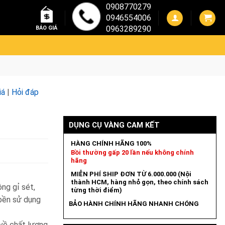
0908770279
0946554006
0963289290
BÁO GIÁ
iá
|
Hỏi đáp
DỤNG CỤ VÀNG CAM KẾT
HÀNG CHÍNH HÃNG 100%
Bồi thường gấp 20 lần nếu không chính
hãng
MIỄN PHÍ SHIP ĐƠN TỪ 6.000.000 (Nội
thành HCM, hàng nhỏ gọn, theo chính sách
ng gỉ sét,
từng thời điểm)
 bền sử dụng
BẢO HÀNH CHÍNH HÃNG NHANH CHÓNG
về chất lượng