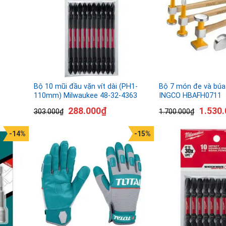
Bộ 10 mũi đầu vặn vít dài (PH1-
Bộ 7 món đe và búa
110mm) Milwaukee 48-32-4363
INGCO HBAFH0711
288.000
₫
1.530.
303.000
₫
1.700.000
₫
-14%
-15%