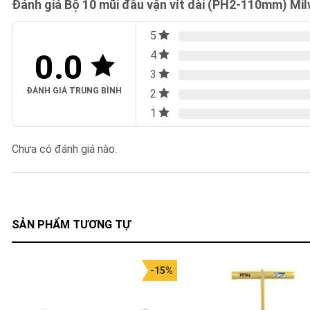
Đánh giá Bộ 10 mũi đầu vặn vít dài (PH2-110mm) M
5
0.0
4
3
ĐÁNH GIÁ TRUNG BÌNH
2
1
Chưa có đánh giá nào.
SẢN PHẨM TƯƠNG TỰ
-15%