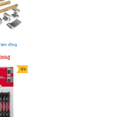
 làm đồng
000
₫
-5%