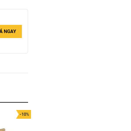
Á NGAY
-10%