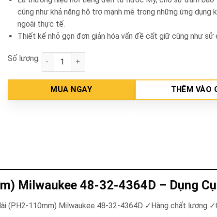
cũng như khả năng hỗ trợ mạnh mẽ trong những ứng dụng k
ngoài thực tế.
Thiết kế nhỏ gọn đơn giản hóa vấn đề cất giữ cũng như sử 
Số lượng:
Bộ 10 mũi đầu vặn vít dài (PH2-110mm) Milwaukee 
MUA NGAY
THÊM VÀO 
0mm) Milwaukee 48-32-4364D – Dụng C
ít dài (PH2-110mm) Milwaukee 48-32-4364D
✓
Hàng chất lượng
✓