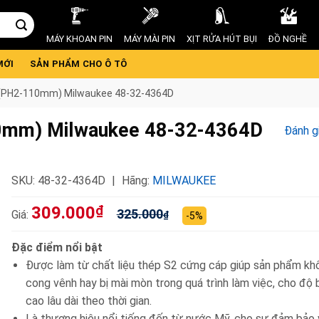
MÁY KHOAN PIN
MÁY MÀI PIN
XỊT RỬA HÚT BỤI
ĐỒ NGHỀ
MỚI
SẢN PHẨM CHO Ô TÔ
ài (PH2-110mm) Milwaukee 48-32-4364D
110mm) Milwaukee 48-32-4364D
Đánh g
SKU:
48-32-4364D
Hãng:
MILWAUKEE
309.000
₫
325.000
Giá:
₫
-5%
Đặc điểm nổi bật
Được làm từ chất liệu thép S2 cứng cáp giúp sản phẩm khô
cong vênh hay bị mài mòn trong quá trình làm việc, cho độ
cao lâu dài theo thời gian.
Là thương hiệu nổi tiếng đến từ nước Mỹ, cho sự đảm bảo 