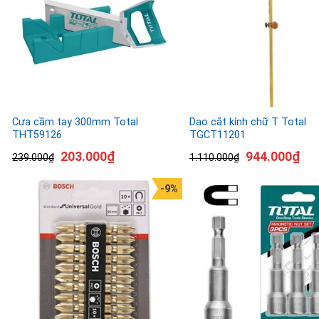
Cưa cầm tay 300mm Total
Dao cắt kính chữ T Total
THT59126
TGCT11201
203.000
₫
944.000
₫
239.000
₫
1.110.000
₫
-9%