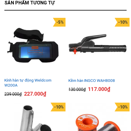
SẢN PHẨM TƯƠNG TỰ
-5%
-10%
Kính hàn tự động Weldcom
Kềm hàn INGCO WAH8008
W200A
117.000
₫
130.000
₫
227.000
₫
239.000
₫
-10%
-10%