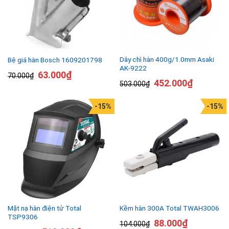
Dây chì hàn 400g/1.0mm Asaki
Bệ giá hàn Bosch 1609201798
AK-9222
63.000
₫
70.000
₫
452.000
₫
503.000
₫
-15%
-15%
Mặt nạ hàn điện tử Total
Kềm hàn 300A Total TWAH3006
TSP9306
88.000
₫
104.000
₫