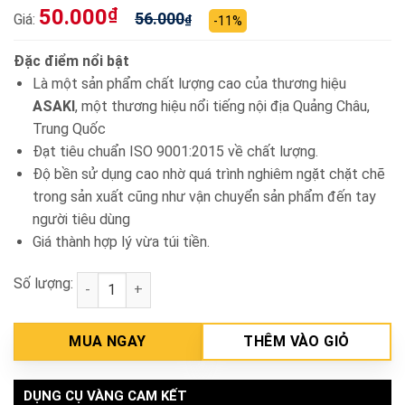
50.000
₫
56.000
Giá:
₫
-11%
Đặc điểm nổi bật
Là một sản phẩm chất lượng cao của thương hiệu
ASAKI
, một thương hiệu nổi tiếng nội địa Quảng Châu,
Trung Quốc
Đạt tiêu chuẩn ISO 9001:2015 về chất lượng.
Độ bền sử dụng cao nhờ quá trình nghiêm ngặt chặt chẽ
trong sản xuất cũng như vận chuyển sản phẩm đến tay
người tiêu dùng
Giá thành hợp lý vừa túi tiền.
Số lượng:
Béc cắt gió đá 100 #1 Asaki AK-2067 số lượng
MUA NGAY
THÊM VÀO GIỎ
DỤNG CỤ VÀNG CAM KẾT