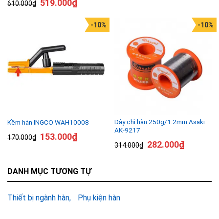
519.000
₫
610.000
₫
-10%
-10%
Dây chì hàn 250g/1.2mm Asaki
Kềm hàn INGCO WAH10008
AK-9217
153.000
₫
170.000
₫
282.000
₫
314.000
₫
DANH MỤC TƯƠNG TỰ
Thiết bị ngành hàn
Phụ kiện hàn