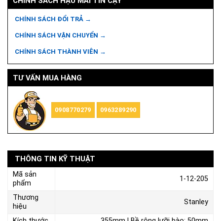
CHÍNH SÁCH HẬU MÃI TIN CẬY
CHÍNH SÁCH ĐỔI TRẢ →
CHÍNH SÁCH VẬN CHUYỂN →
CHÍNH SÁCH THÀNH VIÊN →
TƯ VẤN MUA HÀNG
0908770279
0963289290
THÔNG TIN KỸ THUẬT
Mã sản
1-12-205
phẩm
Thương
Stanley
hiệu
Kích thước
355mm | Bề rộng lưỡi bào: 50mm