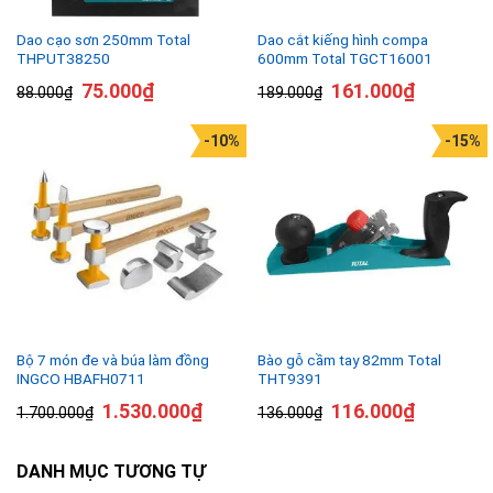
Dao cạo sơn 250mm Total
Dao cắt kiếng hình compa
THPUT38250
600mm Total TGCT16001
75.000
₫
161.000
₫
88.000
₫
189.000
₫
-10%
-15%
Bộ 7 món đe và búa làm đồng
Bào gỗ cầm tay 82mm Total
INGCO HBAFH0711
THT9391
1.530.000
₫
116.000
₫
1.700.000
₫
136.000
₫
DANH MỤC TƯƠNG TỰ