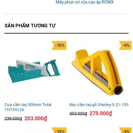
Máy phun xịt rửa cao áp RONIX
SẢN PHẨM TƯƠNG TỰ
-15%
-9%
Cưa cầm tay 300mm Total
Bào cầm tay gỗ Stanley 5-21-103
THT59126
275.000
₫
303.000
₫
203.000
₫
239.000
₫
-15%
-9%